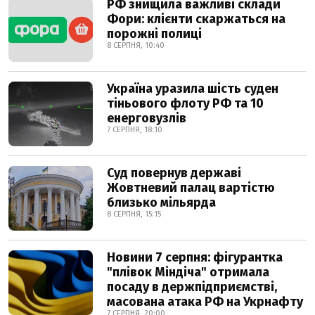
РФ знищила важливі склади
Фори: клієнти скаржаться на
порожні полиці
8 СЕРПНЯ, 10:40
Україна уразила шість суден
тіньового флоту РФ та 10
енерговузлів
7 СЕРПНЯ, 18:10
Суд повернув державі
Жовтневий палац вартістю
близько мільярда
8 СЕРПНЯ, 15:15
Новини 7 серпня: фігурантка
"плівок Міндіча" отримала
посаду в держпідприємстві,
масована атака РФ на Укрнафту
7 СЕРПНЯ, 20:00