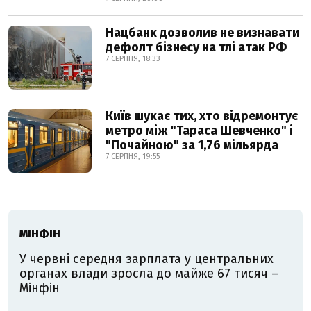
Нацбанк дозволив не визнавати
дефолт бізнесу на тлі атак РФ
7 СЕРПНЯ, 18:33
Київ шукає тих, хто відремонтує
метро між "Тараса Шевченко" і
"Почайною" за 1,76 мільярда
7 СЕРПНЯ, 19:55
МІНФІН
У червні середня зарплата у центральних
органах влади зросла до майже 67 тисяч –
Мінфін