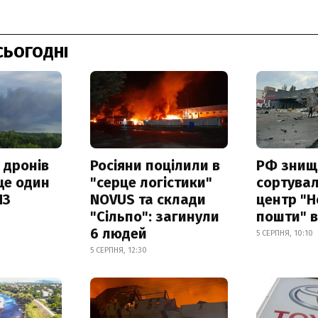
СЬОГОДНІ
 дронів
Росіяни поцілили в
РФ знищ
ще один
"серце логістики"
сортува
ПЗ
NOVUS та склади
центр "Н
"Сільпо": загинули
пошти" в
6 людей
5 СЕРПНЯ, 10:10
5 СЕРПНЯ, 12:30