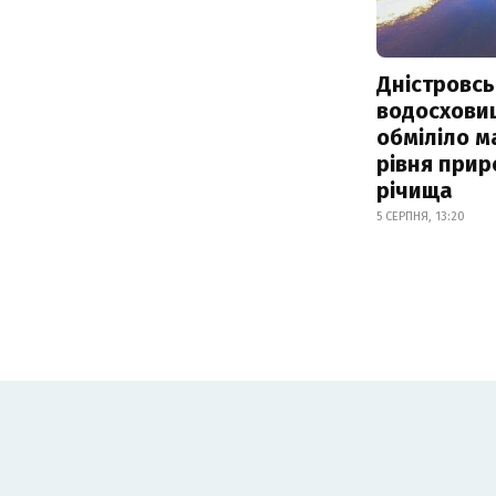
Дністровсь
водосхови
обміліло м
рівня при
річища
5 СЕРПНЯ, 13:20