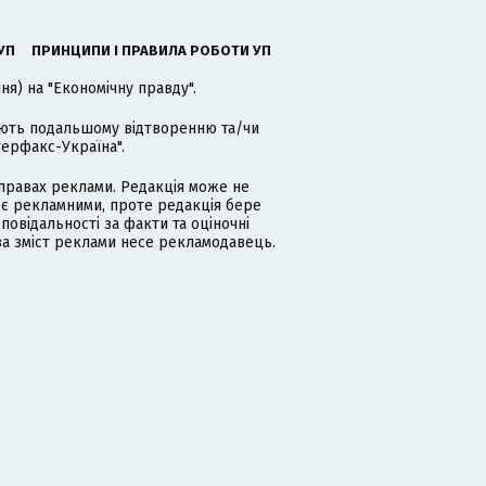
УП
ПРИНЦИПИ І ПРАВИЛА РОБОТИ УП
я) на "Економічну правду".
гають подальшому відтворенню та/чи
терфакс-Україна".
равах реклами. Редакція може не
 є рекламними, проте редакція бере
дповідальності за факти та оціночні
за зміст реклами несе рекламодавець.