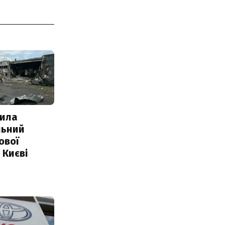
ила
льний
ової
 Києві