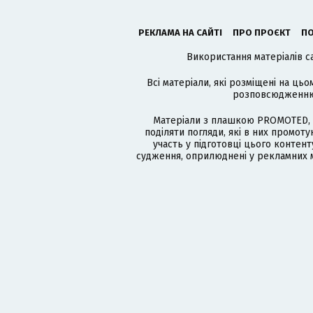
РЕКЛАМА НА САЙТІ
ПРО ПРОЄКТ
ПО
Використання матеріалів с
Всі матеріали, які розміщені на цьо
розповсюдженню в
Матеріали з плашкою PROMOTED, 
поділяти погляди, які в них промо
участь у підготовці цього контенту
судження, оприлюднені у рекламних м