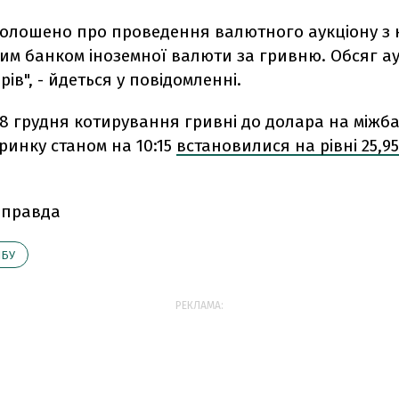
голошено про проведення валютного аукціону з к
м банком іноземної валюти за гривню. Обсяг ау
рів", - йдеться у повідомленні.
8 грудня котирування гривні до долара на міжб
ринку станом на 10:15
встановилися на рівні 25,9
 правда
НБУ
РЕКЛАМА: