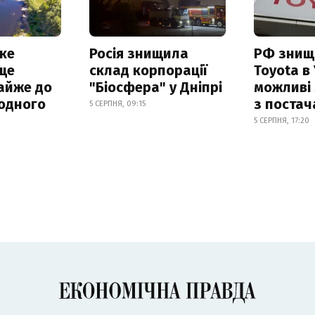
ке
Росія знищила
РФ знищ
ще
склад корпорації
Toyota в 
айже до
"Біосфера" у Дніпрі
можливі
родного
з поста
5 СЕРПНЯ, 09:15
5 СЕРПНЯ, 17:20