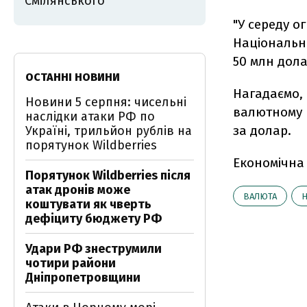
Смілянського
"У середу о
Національни
50 млн дола
ОСТАННІ НОВИНИ
Нагадаємо, 
Новини 5 серпня: чисельні
валютному 
наслідки атаки РФ по
за долар.
Україні, трильйон рублів на
порятунок Wildberries
Економічна
Порятунок Wildberries після
атак дронів може
ВАЛЮТА
коштувати як чверть
дефіциту бюджету РФ
Удари РФ знеструмили
чотири райони
Дніпропетровщини