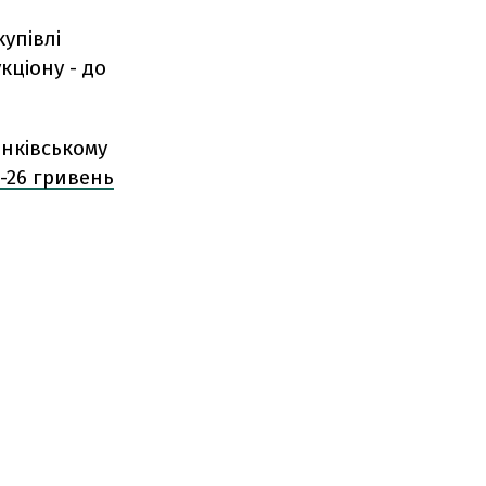
упівлі
кціону - до
анківському
5-26 гривень