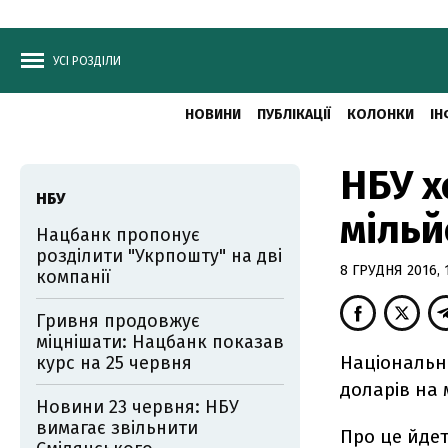
УСІ РОЗДІЛИ
НОВИНИ
ПУБЛІКАЦІЇ
КОЛОНКИ
ІН
НБУ х
НБУ
мільй
Нацбанк пропонує
розділити "Укрпошту" на дві
8 ГРУДНЯ 2016, 1
компанії
Гривня продовжує
міцнішати: Нацбанк показав
Національни
курс на 25 червня
доларів на
Новини 23 червня: НБУ
вимагає звільнити
Про це йдет