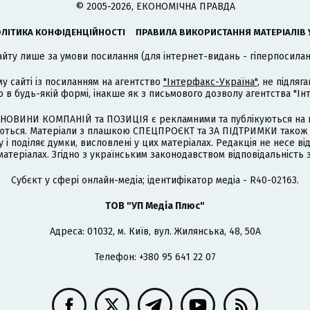
© 2005-2026, ЕКОНОМІЧНА ПРАВДА
ЛІТИКА КОНФІДЕНЦІЙНОСТІ
ПРАВИЛА ВИКОРИСТАННЯ МАТЕРІАЛІВ 
айту лише за умови посилання (для інтернет-видань - гіперпосиланн
му сайті із посиланням на агентство
"Інтерфакс-Україна"
, не підля
 будь-якій формі, інакше як з письмового дозволу агентства "Ін
НОВИНИ КОМПАНІЙ та ПОЗИЦІЯ є рекламними та публікуються на п
туються. Матеріали з плашкою СПЕЦПРОЄКТ та ЗА ПІДТРИМКИ також
 і поділяє думки, висловлені у цих матеріалах. Редакція не несе ві
атеріалах. Згідно з українським законодавством відповідальність 
Cубєкт у сфері онлайн-медіа; ідентифікатор медіа - R40-02163.
ТОВ "УП Медіа Плюс"
Адреса: 01032, м. Київ, вул. Жилянська, 48, 50А
Телефон: +380 95 641 22 07