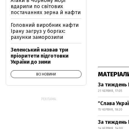
Атаки в Чорному морі
вдарили по світових
постачаннях зерна й нафти
Головний виробник нафти
Ірану загруз у боргах:
рахунки заморозили
Зеленський назвав три
пріоритети підготовки
України до зими
МАТЕРІАЛ
ВСІ НОВИНИ
За тиждень 
21 ЧЕРВНЯ, 17:05
РЕКЛАМА:
"Слава Украї
15 ЧЕРВНЯ, 18:20
За тиждень 
14 ЧЕРВНЯ, 14:00