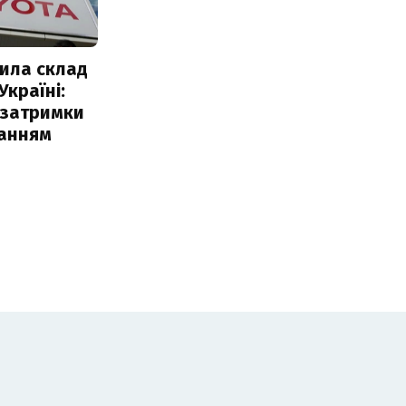
ила склад
Україні:
 затримки
чанням