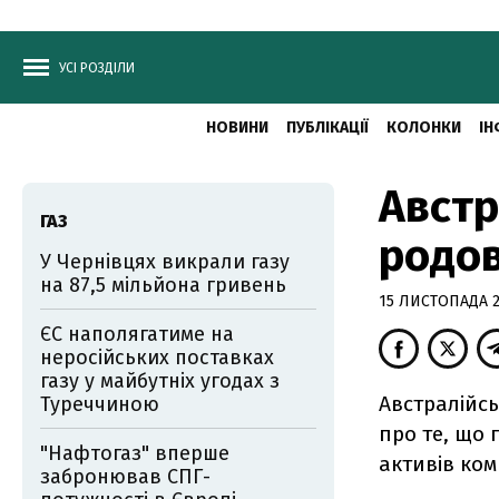
УСІ РОЗДІЛИ
НОВИНИ
ПУБЛІКАЦІЇ
КОЛОНКИ
ІН
Австр
ГАЗ
родов
У Чернівцях викрали газу
на 87,5 мільйона гривень
15 ЛИСТОПАДА 20
ЄС наполягатиме на
неросійських поставках
газу у майбутніх угодах з
Австралійсь
Туреччиною
про те, що 
"Нафтогаз" вперше
активів ком
забронював СПГ-