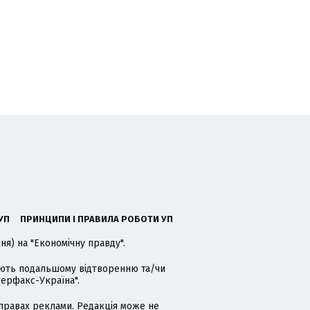
УП
ПРИНЦИПИ І ПРАВИЛА РОБОТИ УП
я) на "Економічну правду".
гають подальшому відтворенню та/чи
терфакс-Україна".
равах реклами. Редакція може не