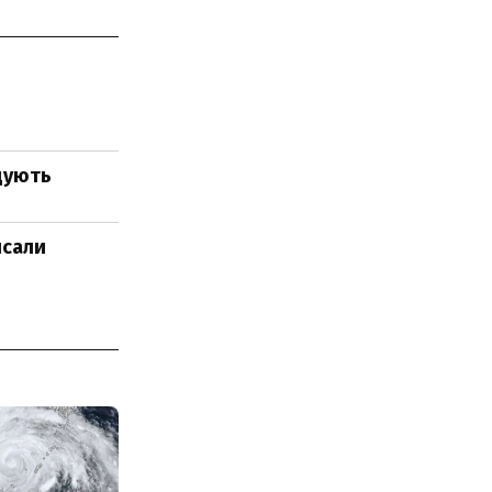
адують
исали