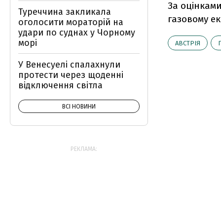
За оцінками
Туреччина закликала
газовому ек
оголосити мораторій на
удари по суднах у Чорному
морі
АВСТРІЯ
У Венесуелі спалахнули
протести через щоденні
відключення світла
ВСІ НОВИНИ
РЕКЛАМА: