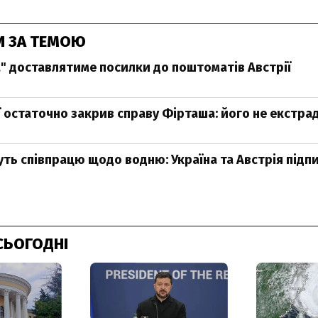
И ЗА ТЕМОЮ
" доставлятиме посилки до поштоматів Австрії
ії остаточно закрив справу Фірташа: його не екстр
ть співпрацю щодо водню: Україна та Австрія підп
СЬОГОДНІ