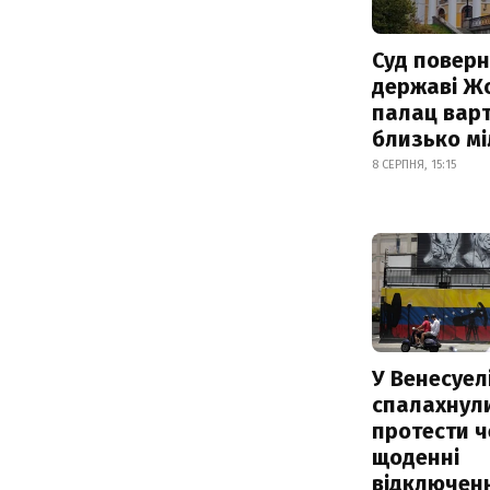
Суд поверн
державі Ж
палац варт
близько м
8 СЕРПНЯ, 15:15
У Венесуел
спалахнул
протести ч
щоденні
відключенн