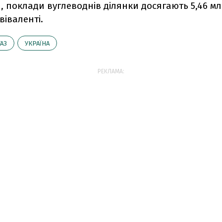
, поклади вуглеводнів ділянки досягають 5,46 мл
віваленті.
ГАЗ
УКРАЇНА
РЕКЛАМА: