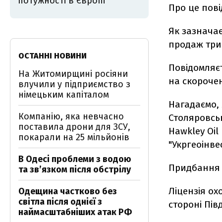
потужності в Європі
Про це пов
Як зазначає
продаж трив
ОСТАННІ НОВИНИ
Повідомляєт
На Житомирщині росіяни
на скорочен
влучили у підприємство з
німецьким капіталом
Нагадаємо, 
Компанію, яка невчасно
Столяровськ
поставила дрони для ЗСУ,
Hawkley Oil 
покарали на 25 мільйонів
"Укргеоінвес
В Одесі проблеми з водою
Придбання с
та звʼязком після обстрілу
Ліцензія ох
Одещина частково без
світла після однієї з
стороні Пів
наймасштабніших атак РФ