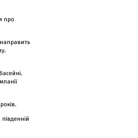
и про
d направить
у.
басейні.
омпанії
років.
 південній