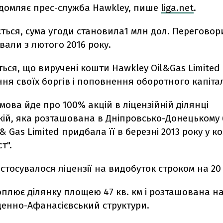
ідомляє прес-служба Hawkley, пише
liga.net
.
ться, сума угоди становила1 млн дол. Переговор
али з лютого 2016 року.
ься, що виручені кошти Hawkley Oil&Gas Limite
ня своїх боргів і поповнення оборотного капітал
мова йде про 100% акцій в ліцензійній ділянці
ій, яка розташована в Дніпровсько-Донецькому 
& Gas Limited придбала її в березні 2013 року у к
т".
тосувалося ліцензії на видобуток строком на 20 
оплює ділянку площею 47 кв. км і розташована на
денно-Афанасієвський структури.