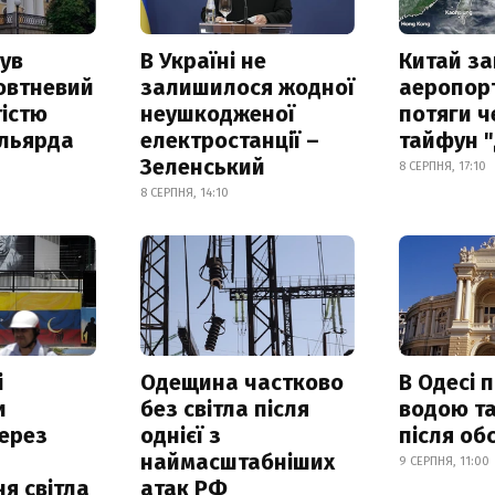
ув
В Україні не
Китай з
овтневий
залишилося жодної
аеропорт
істю
неушкодженої
потяги ч
ільярда
електростанції –
тайфун 
Зеленський
8 СЕРПНЯ, 17:10
8 СЕРПНЯ, 14:10
і
Одещина частково
В Одесі 
и
без світла після
водою та
ерез
однієї з
після об
наймасштабніших
9 СЕРПНЯ, 11:00
я світла
атак РФ