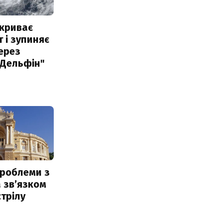
акриває
 і зупиняє
ерез
"Дельфін"
проблеми з
 звʼязком
стрілу