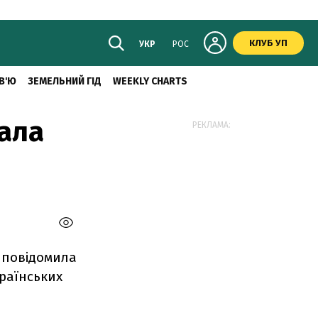
КЛУБ УП
УКР
РОС
В'Ю
ЗЕМЕЛЬНИЙ ГІД
WEEKLY CHARTS
дала
РЕКЛАМА:
d повідомила
країнських