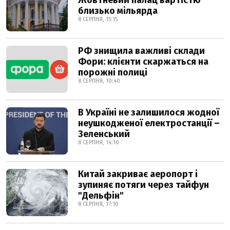
Жовтневий палац вартістю
близько мільярда
8 СЕРПНЯ, 15:15
РФ знищила важливі склади
Фори: клієнти скаржаться на
порожні полиці
8 СЕРПНЯ, 10:40
В Україні не залишилося жодної
неушкодженої електростанції –
Зеленський
8 СЕРПНЯ, 14:10
Китай закриває аеропорт і
зупиняє потяги через тайфун
"Дельфін"
8 СЕРПНЯ, 17:10