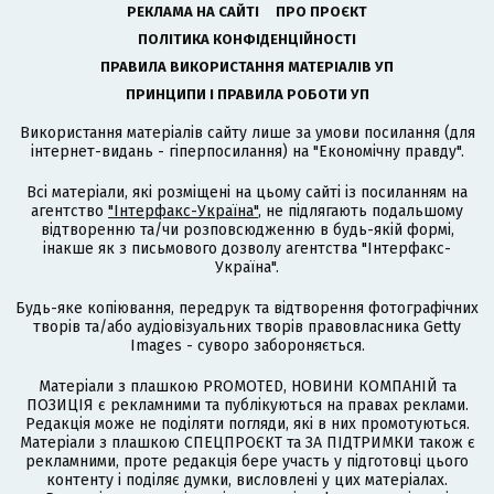
РЕКЛАМА НА САЙТІ
ПРО ПРОЄКТ
ПОЛІТИКА КОНФІДЕНЦІЙНОСТІ
ПРАВИЛА ВИКОРИСТАННЯ МАТЕРІАЛІВ УП
ПРИНЦИПИ І ПРАВИЛА РОБОТИ УП
Використання матеріалів сайту лише за умови посилання (для
інтернет-видань - гіперпосилання) на "Економічну правду".
Всі матеріали, які розміщені на цьому сайті із посиланням на
агентство
"Інтерфакс-Україна"
, не підлягають подальшому
відтворенню та/чи розповсюдженню в будь-якій формі,
інакше як з письмового дозволу агентства "Інтерфакс-
Україна".
Будь-яке копіювання, передрук та відтворення фотографічних
творів та/або аудіовізуальних творів правовласника Getty
Images - суворо забороняється.
Матеріали з плашкою PROMOTED, НОВИНИ КОМПАНІЙ та
ПОЗИЦІЯ є рекламними та публікуються на правах реклами.
Редакція може не поділяти погляди, які в них промотуються.
Матеріали з плашкою СПЕЦПРОЄКТ та ЗА ПІДТРИМКИ також є
рекламними, проте редакція бере участь у підготовці цього
контенту і поділяє думки, висловлені у цих матеріалах.