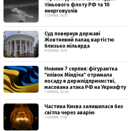
тіньового флоту РФ та 10
енерговузлів
7 СЕРПНЯ, 18:10
Суд повернув державі
Жовтневий палац вартістю
близько мільярда
8 СЕРПНЯ, 15:15
Новини 7 серпня: фігурантка
"плівок Міндіча" отримала
посаду в держпідприємстві,
масована атака РФ на Укрнафту
7 СЕРПНЯ, 20:00
Частина Києва залишилася без
світла через аварію
7 СЕРПНЯ, 17:50