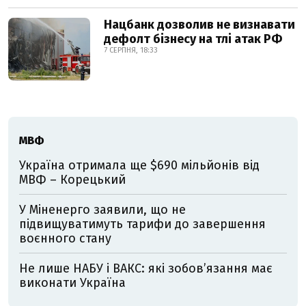
Нацбанк дозволив не визнавати
дефолт бізнесу на тлі атак РФ
7 СЕРПНЯ, 18:33
МВФ
Україна отримала ще $690 мільйонів від
МВФ – Корецький
У Міненерго заявили, що не
підвищуватимуть тарифи до завершення
воєнного стану
Не лише НАБУ і ВАКС: які зобов’язання має
виконати Україна