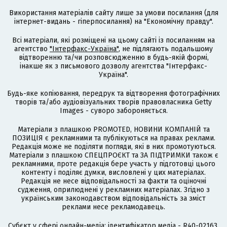
Використання матеріалів сайту лише за умови посилання (для
інтернет-видань - гіперпосилання) на "Економічну правду".
Всі матеріали, які розміщені на цьому сайті із посиланням на
агентство
"Інтерфакс-Україна"
, не підлягають подальшому
відтворенню та/чи розповсюдженню в будь-якій формі,
інакше як з письмового дозволу агентства "Інтерфакс-
Україна".
Будь-яке копіювання, передрук та відтворення фотографічних
творів та/або аудіовізуальних творів правовласника Getty
Images - суворо забороняється.
Матеріали з плашкою PROMOTED, НОВИНИ КОМПАНІЙ та
ПОЗИЦІЯ є рекламними та публікуються на правах реклами.
Редакція може не поділяти погляди, які в них промотуються.
Матеріали з плашкою СПЕЦПРОЄКТ та ЗА ПІДТРИМКИ також є
рекламними, проте редакція бере участь у підготовці цього
контенту і поділяє думки, висловлені у цих матеріалах.
Редакція не несе відповідальності за факти та оціночні
судження, оприлюднені у рекламних матеріалах. Згідно з
українським законодавством відповідальність за зміст
реклами несе рекламодавець.
Cубєкт у сфері онлайн-медіа; ідентифікатор медіа - R40-02163.