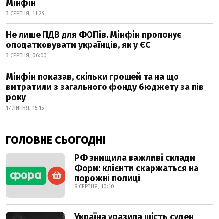
Мінфін
3 СЕРПНЯ, 11:29
Не лише ПДВ для ФОПів. Мінфін пропонує
оподатковувати українців, як у ЄС
3 СЕРПНЯ, 06:00
Мінфін показав, скільки грошей та на що
витратили з загального фонду бюджету за пів
року
17 ЛИПНЯ, 15:15
ГОЛОВНЕ СЬОГОДНІ
РФ знищила важливі склади
Фори: клієнти скаржаться на
порожні полиці
8 СЕРПНЯ, 10:40
Україна уразила шість суден