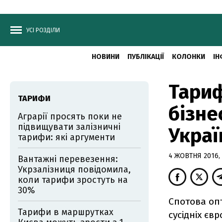
УСІ РОЗДІЛИ
НОВИНИ
ПУБЛІКАЦІЇ
КОЛОНКИ
ІН
Тариф
ТАРИФИ
бізне
Аграрії просять поки не
підвищувати залізничні
Украї
тарифи: які аргументи
4 ЖОВТНЯ 2016, 
Вантажні перевезення:
Укрзалізниця повідомила,
коли тарифи зростуть на
30%
Спотова опт
Тарифи в маршрутках
сусідніх єв