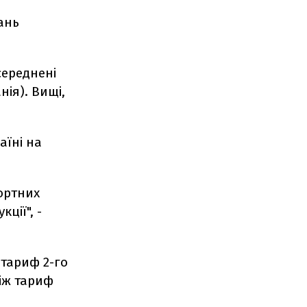
ань
середнені
нія). Вищі,
аїні на
портних
ції", -
 тариф 2-го
ніж тариф