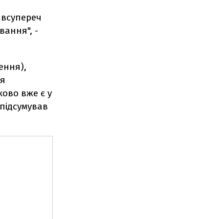
 всупереч
вання", -
ення),
ня
ково вже є у
 підсумував