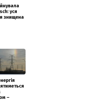
уйнувала
sch: уся
ія знищена
нергія
лятиметься
м
ом –
ь