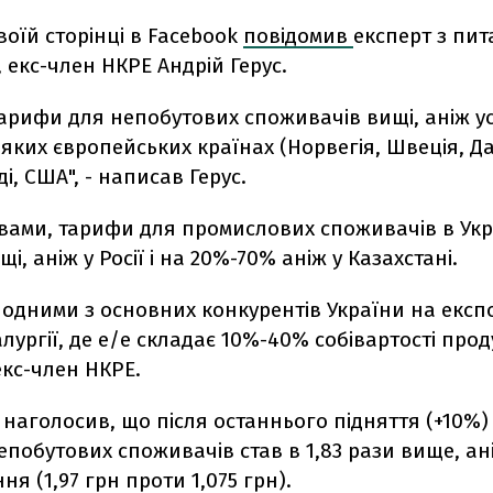
воїй сторінці в Facebook
повідомив
експерт з пит
 екс-член НКРЕ Андрій Герус.
тарифи для непобутових споживачів вищі, аніж у
яких європейських країнах (Норвегія, Швеція, Да
і, США", - написав Герус.
вами, тарифи для промислових споживачів в Укр
і, аніж у Росії і на 20%-70% аніж у Казахстані.
є одними з основних конкурентів України на екс
лургії, де е/е складає 10%-40% собівартості продук
екс-член НКРЕ.
 наголосив, що після останнього підняття (+10%)
епобутових споживачів став в 1,83 рази вище, а
ня (1,97 грн проти 1,075 грн).