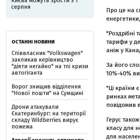
Києва можуть зрости з 1
серпня
Про це на с
енергетики,
"Роздрібні 
тарифи у де
ОСТАННІ НОВИНИ
аніж у Канад
Співвласник "Volkswagen"
закликав керівництво
За його сло
"діяти негайно" на тлі кризи
автогіганта
10%-40% вищ
Ворог знищив відділення
"Ці країни 
"Нової пошти" на Сумщині
ринках мета
повідомив 
Дрони атакували
Єкатеринбург: на території
Герус також
складу Wildberries вирує
пожежа
класу для н
для населен