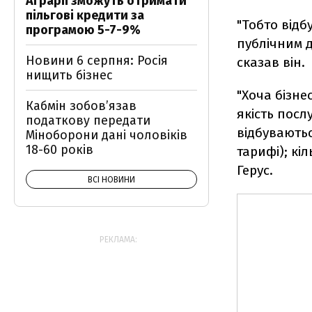
Аграрії зможуть отримати
пільгові кредити за
"Тобто від
програмою 5-7-9%
публічним д
Новини 6 серпня: Росія
сказав він.
нищить бізнес
"Хоча бізне
Кабмін зобовʼязав
якість посл
податкову передати
відбуваютьс
Міноборони дані чоловіків
18-60 років
тарифі); кі
Герус.
ВСІ НОВИНИ
РЕКЛАМА: