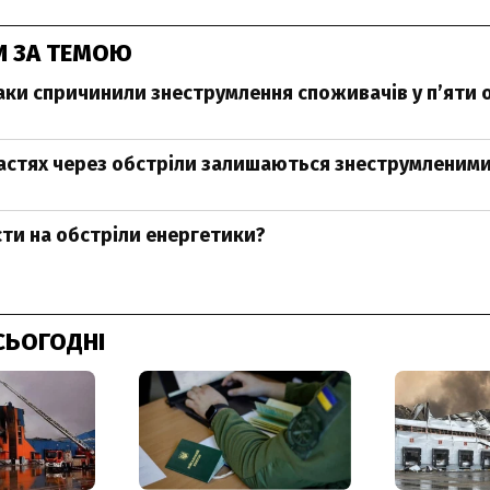
И ЗА ТЕМОЮ
таки спричинили знеструмлення споживачів у п’яти 
астях через обстріли залишаються знеструмленим
сти на обстріли енергетики?
СЬОГОДНІ