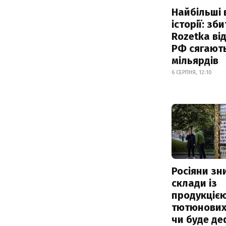
Найбільші 
історії: зб
Rozetka від
РФ сягают
мільярдів
6 СЕРПНЯ, 12:10
Росіяни з
склади із
продукцією
тютюнових 
чи буде де