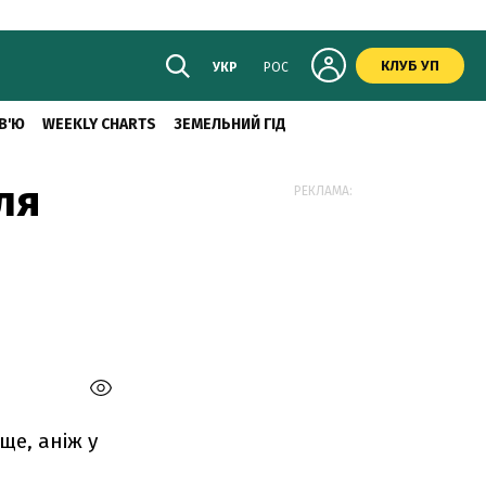
КЛУБ УП
УКР
РОС
В'Ю
WEEKLY CHARTS
ЗЕМЕЛЬНИЙ ГІД
ля
РЕКЛАМА:
ще, аніж у