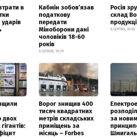
втрати в
Кабмін зобовʼязав
Росія зр
итки
податкову
склад Bo
 ударів
передати
продукц
ь
Міноборони дані
6 СЕРПНЯ, 10:50
чоловіків 18-60
років
6 СЕРПНЯ, 19:39
нищили
Ворог знищив 400
Електрое
тисяч квадратних
розподі
 двох
метрів складських
за нови
гігантів:
приміщень за
принцип
фіцит
місяць – Forbes
Шмигал