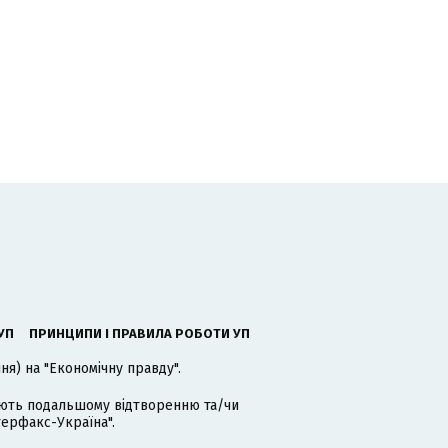
УП
ПРИНЦИПИ І ПРАВИЛА РОБОТИ УП
я) на "Економічну правду".
гають подальшому відтворенню та/чи
терфакс-Україна".