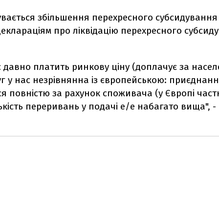
бувається збільшення перехресного субсидування
еклараціям про ліквідацію перехресного субсиду
с давно платить ринкову ціну (доплачує за насел
уг у нас незрівнянна із європейською: приєднан
я повністю за рахунок споживача (у Європі част
лькість переривань у подачі е/е набагато вища", -