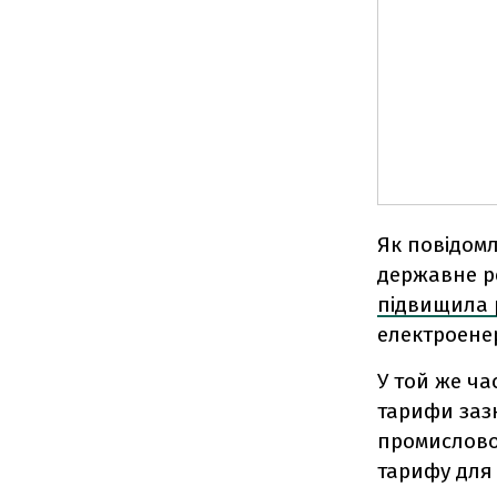
Як повідомл
державне р
підвищила 
електроенер
У той же ча
тарифи зазн
промислово
тарифу для