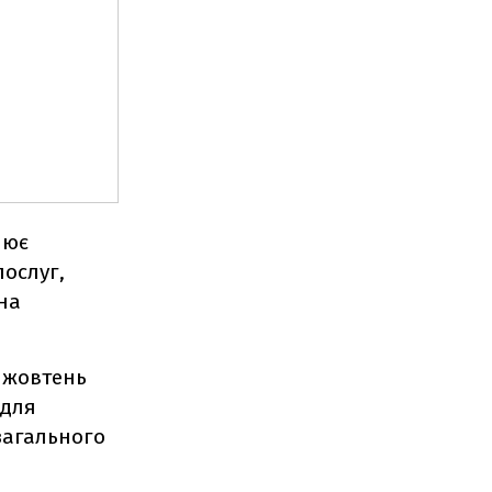
нює
ослуг,
на
а жовтень
 для
загального