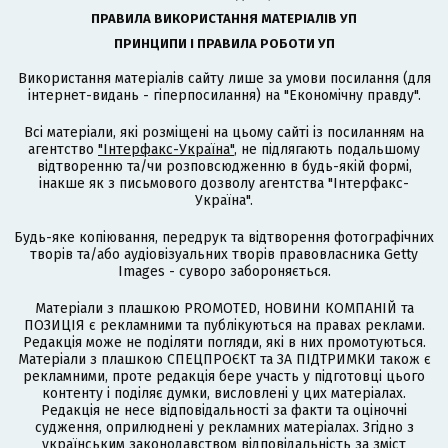
ПРАВИЛА ВИКОРИСТАННЯ МАТЕРІАЛІВ УП
ПРИНЦИПИ І ПРАВИЛА РОБОТИ УП
Використання матеріалів сайту лише за умови посилання (для
інтернет-видань - гіперпосилання) на "Економічну правду".
Всі матеріали, які розміщені на цьому сайті із посиланням на
агентство
"Інтерфакс-Україна"
, не підлягають подальшому
відтворенню та/чи розповсюдженню в будь-якій формі,
інакше як з письмового дозволу агентства "Інтерфакс-
Україна".
Будь-яке копіювання, передрук та відтворення фотографічних
творів та/або аудіовізуальних творів правовласника Getty
Images - суворо забороняється.
Матеріали з плашкою PROMOTED, НОВИНИ КОМПАНІЙ та
ПОЗИЦІЯ є рекламними та публікуються на правах реклами.
Редакція може не поділяти погляди, які в них промотуються.
Матеріали з плашкою СПЕЦПРОЄКТ та ЗА ПІДТРИМКИ також є
рекламними, проте редакція бере участь у підготовці цього
контенту і поділяє думки, висловлені у цих матеріалах.
Редакція не несе відповідальності за факти та оціночні
судження, оприлюднені у рекламних матеріалах. Згідно з
українським законодавством відповідальність за зміст