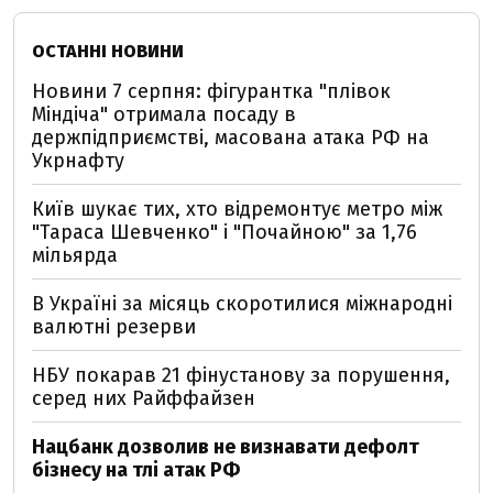
ОСТАННІ НОВИНИ
Новини 7 серпня: фігурантка "плівок
Міндіча" отримала посаду в
держпідприємстві, масована атака РФ на
Укрнафту
Київ шукає тих, хто відремонтує метро між
"Тараса Шевченко" і "Почайною" за 1,76
мільярда
В Україні за місяць скоротилися міжнародні
валютні резерви
НБУ покарав 21 фінустанову за порушення,
серед них Райффайзен
Нацбанк дозволив не визнавати дефолт
бізнесу на тлі атак РФ