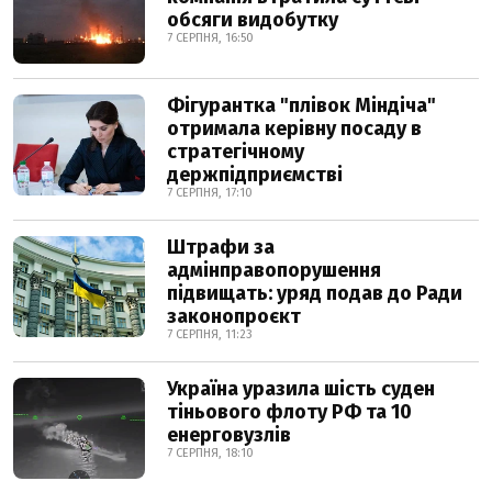
обсяги видобутку
7 СЕРПНЯ, 16:50
Фігурантка "плівок Міндіча"
отримала керівну посаду в
стратегічному
держпідприємстві
7 СЕРПНЯ, 17:10
Штрафи за
адмінправопорушення
підвищать: уряд подав до Ради
законопроєкт
7 СЕРПНЯ, 11:23
Україна уразила шість суден
тіньового флоту РФ та 10
енерговузлів
7 СЕРПНЯ, 18:10