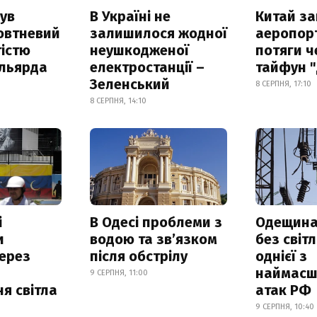
ув
В Україні не
Китай з
овтневий
залишилося жодної
аеропорт
істю
неушкодженої
потяги ч
ільярда
електростанції –
тайфун 
Зеленський
8 СЕРПНЯ, 17:10
8 СЕРПНЯ, 14:10
і
В Одесі проблеми з
Одещина
и
водою та звʼязком
без світл
ерез
після обстрілу
однієї з
наймасш
9 СЕРПНЯ, 11:00
я світла
атак РФ
9 СЕРПНЯ, 10:40