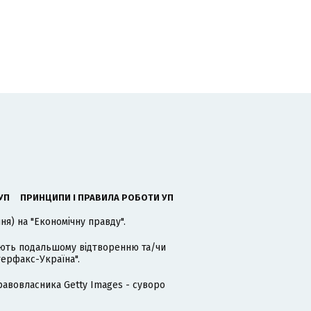
УП
ПРИНЦИПИ І ПРАВИЛА РОБОТИ УП
я) на "Економічну правду".
гають подальшому відтворенню та/чи
терфакс-Україна".
равовласника Getty Images - суворо