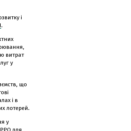
звитку і
Н
.
ктних
арювання,
ню витрат
луг у
иємств, що
ові
лах і в
их лотерей.
ня у
 РРО для