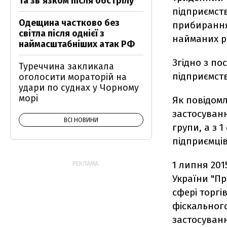
та звʼязком після обстрілу
підприємств
Одещина частково без
прибирання
світла після однієї з
найманих ро
наймасштабніших атак РФ
Згідно з п
Туреччина закликала
підприємств
оголосити мораторій на
удари по суднах у Чорному
морі
Як повідомл
застосуван
ВСІ НОВИНИ
групи, а з 
підприємців
1 липня 201
РЕКЛАМА:
України "Пр
сфері торгі
фіскальног
застосуванн