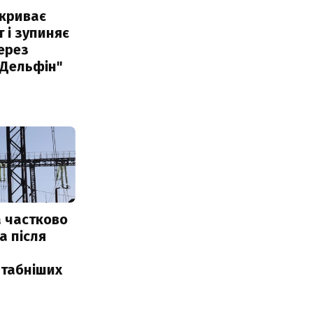
акриває
 і зупиняє
ерез
"Дельфін"
 частково
а після
табніших