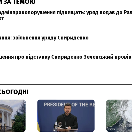
И ЗА ТЕМОЮ
дмінправопорушення підвищать: уряд подав до Ра
кт
ипня: звільнення уряду Свириденко
шення про відставку Свириденко Зеленський провів 
СЬОГОДНІ