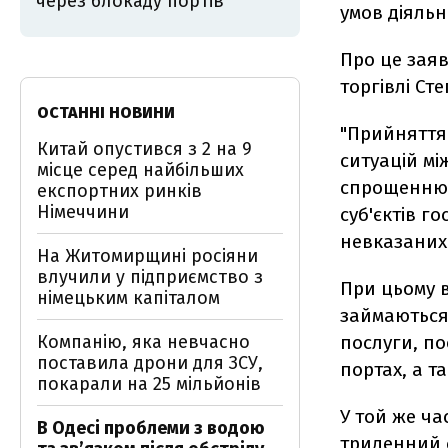
через блокаду портів
умов діяльн
Про це заяв
торгівлі Ст
ОСТАННІ НОВИНИ
"Прийняття
Китай опустився з 2 на 9
ситуацій м
місце серед найбільших
спрощенню 
експортних ринків
Німеччини
суб'єктів г
невказаних 
На Житомирщині росіяни
влучили у підприємство з
При цьому 
німецьким капіталом
займаються 
Компанію, яка невчасно
послуги, по
поставила дрони для ЗСУ,
портах, а т
покарали на 25 мільйонів
У той же ча
В Одесі проблеми з водою
триденний 