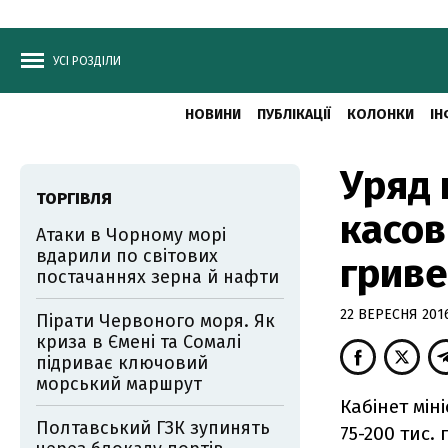
УСІ РОЗДІЛИ
НОВИНИ
ПУБЛІКАЦІЇ
КОЛОНКИ
ІН
Уряд 
ТОРГІВЛЯ
касов
Атаки в Чорному морі
вдарили по світових
грив
постачаннях зерна й нафти
22 ВЕРЕСНЯ 2016
Пірати Червоного моря. Як
криза в Ємені та Сомалі
підриває ключовий
морський маршрут
Кабінет мін
Полтавський ГЗК зупинять
75-200 тис.