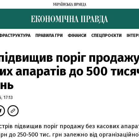
ФРАСТРУКТУРА
ПРАВИЛА ГРИ
ФІНАНСИ
СПЕЦПРОЄКТИ
ІНТЕР
підвищив поріг продажу
их апаратів до 500 тися
ень
, 17:13
істрів підвищив поріг продажу без касових апарат
 грн до 250-500 тис. грн залежно від організаційн