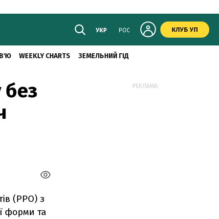
КЛУБ УП
УКР
РОС
В'Ю
WEEKLY CHARTS
ЗЕМЕЛЬНИЙ ГІД
 без
РЕКЛАМА:
ч
ів (РРО) з
ої форми та