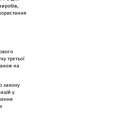
виробів,
користання
кового
ку третьої
також на
о закону
ацій у
иження
и