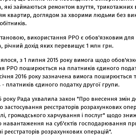
, які займаються ремонтом взуття, трикотажних 
м квартир, доглядом за хворими людьми без ви
бітників.
остановою, використання РРО є обов'язковим для
, річний дохід яких перевищує 1 млн грн.
ялося, з 1 липня 2015 року вимога щодо обов'яз
ня РРО поширюється на платників єдиного подат
1 січня 2016 року зазначена вимога поширюється 
 - платників єдиного податку другої групи.
5 року Рада ухвалила закон "Про внесення змін д
о застосування реєстраторів розрахункових опер
влі, громадського харчування і послуг" щодо зн
о навантаження на суб'єктів господарювання пр
і реєстраторів розрахункових операцій".