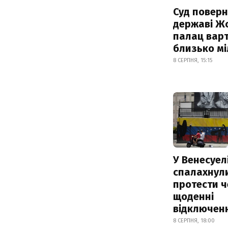
Суд поверн
державі Ж
палац варт
близько м
8 СЕРПНЯ, 15:15
У Венесуел
спалахнул
протести ч
щоденні
відключенн
8 СЕРПНЯ, 18:00