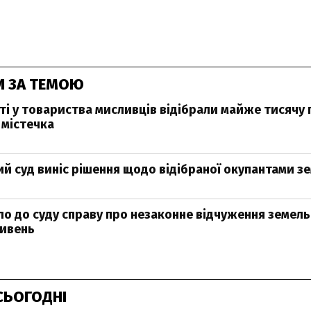
И ЗА ТЕМОЮ
ті у товариства мисливців відібрали майже тисячу 
 містечка
й суд виніс рішення щодо відібраної окупантами зе
ло до суду справу про незаконне відчуження земель
ривень
СЬОГОДНІ