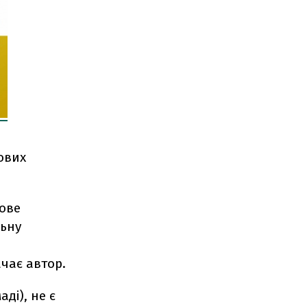
ових
тове
льну
ачає автор.
ді), не є