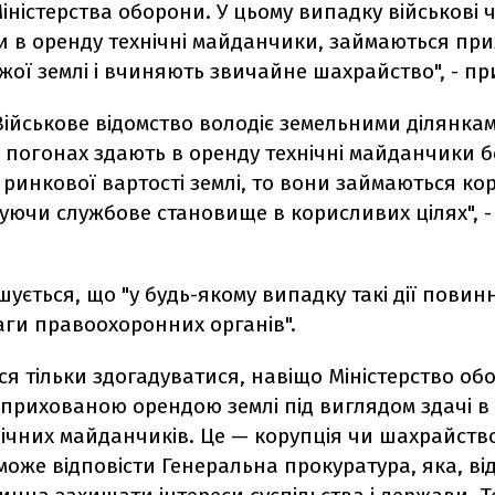
іністерства оборони. У цьому випадку військові
 в оренду технічні майданчики, займаються пр
ої землі і вчиняють звичайне шахрайство", - при
 Військове відомство володіє земельними ділянка
 погонах здають в оренду технічні майданчики б
ринкової вартості землі, то вони займаються ко
ючи службове становище в корисливих цілях", -
ується, що "у будь-якому випадку такі дії повинн
аги правоохоронних органів".
я тільки здогадуватися, навіщо Міністерство об
прихованою орендою землі під виглядом здачі в
ічних майданчиків. Це — корупція чи шахрайств
оже відповісти Генеральна прокуратура, яка, ві