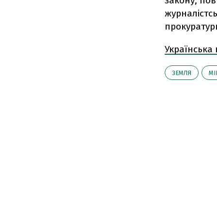
закону, пов
журналістс
прокуратури
Українська
ЗЕМЛЯ
М