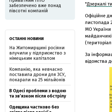
Приватним ППО
"
Дзеркалі т
забезпечено вже понад
півсотні компаній
Офіційне д
листопада 2
МО України 
майданчиків
ОСТАННІ НОВИНИ
(територіал
На Житомирщині росіяни
влучили у підприємство з
За інформац
німецьким капіталом
відомства 
Компанію, яка невчасно
поставила дрони для ЗСУ,
покарали на 25 мільйонів
В Одесі проблеми з водою
та звʼязком після обстрілу
Одещина частково без