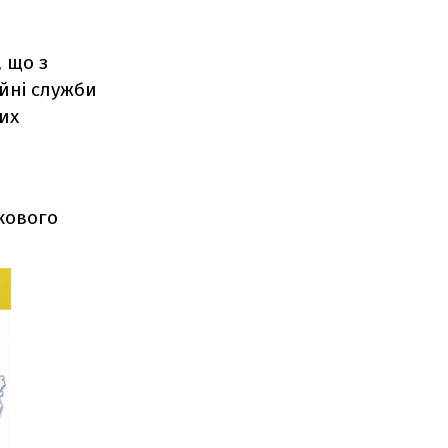
 що з
ійні служби
их
кового