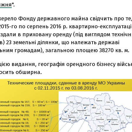
ижня
".
жерело Фонду державного майна свідчить про те,
015-го по серпень 2016 р. квартирно-експлуатац
здали в приховану оренду (під виглядом технічн
) 23 земельні ділянки, що належать державі
ьним громадам), загальною площею 38270 кв. м.
ією видання, географія орендного бізнесу війсь
досить обширна.