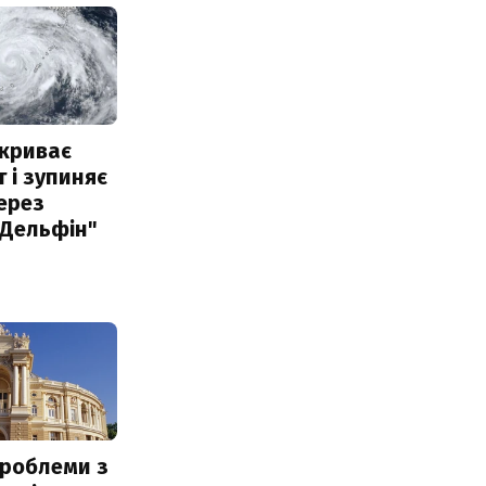
акриває
 і зупиняє
ерез
"Дельфін"
проблеми з