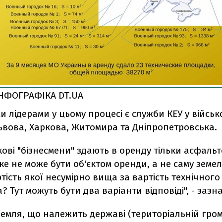
НФОГРАФІКА DT.UA
 лідерами у цьому процесі є служби КЕУ у військ
ьвова, Харкова, Житомира та Дніпропетровська.
кові "бізнесмени" здають в оренду тільки асфаль
ке не може бути об'єктом оренди, а не саму земе
ртість якої несумірно вища за вартість технічного
 Тут можуть бути два варіанти відповіді", - зазн
 Земля, що належить державі (територіальній грома