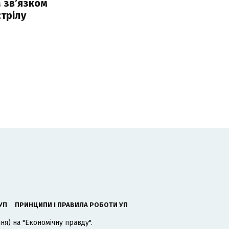
 звʼязком
стрілу
УП
ПРИНЦИПИ І ПРАВИЛА РОБОТИ УП
я) на "Економічну правду".