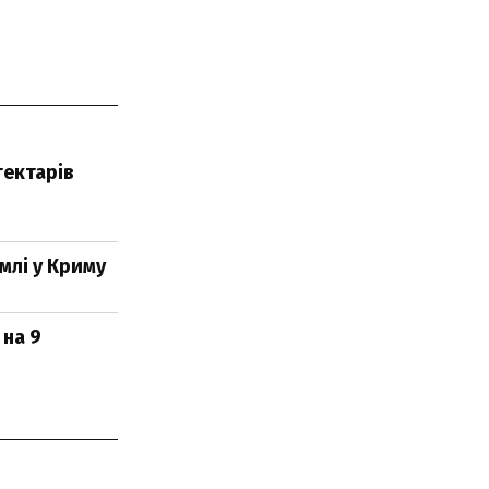
гектарів
млі у Криму
 на 9