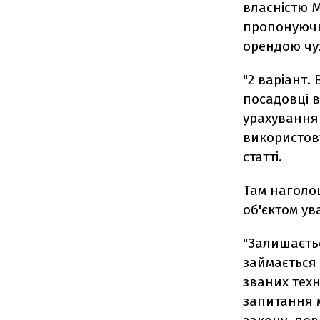
власністю М
пропонуючи
орендою чуж
"2 варіант.
посадовці в
урахування 
використову
статті.
Там наголош
об'єктом ув
"Залишаєтьс
займається 
званих техн
запитання м