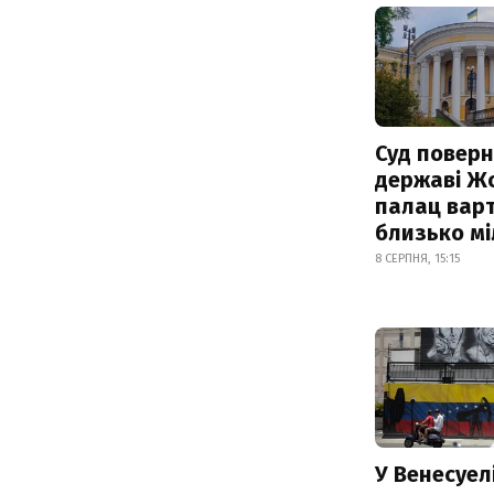
Суд поверн
державі Ж
палац варт
близько м
8 СЕРПНЯ, 15:15
У Венесуел