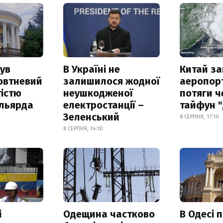
ув
В Україні не
Китай з
овтневий
залишилося жодної
аеропорт
істю
неушкодженої
потяги ч
ільярда
електростанції –
тайфун 
Зеленський
8 СЕРПНЯ, 17:10
8 СЕРПНЯ, 14:10
і
Одещина частково
В Одесі 