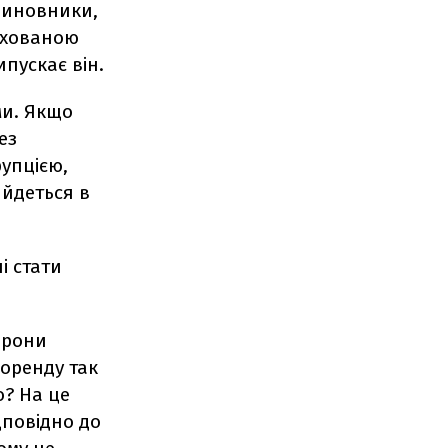
 чиновники,
ихованою
пускає він.
ми. Якщо
ез
рупцією,
 йдеться в
і стати
орони
 оренду так
о? На це
дповідно до