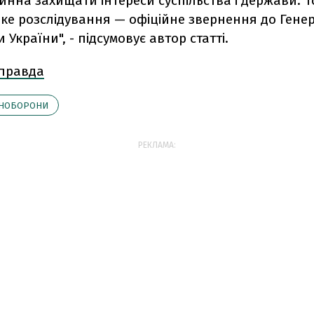
инна захищати інтереси суспільства і держави. Т
ьке розслідування — офіційне звернення до Гене
 України", - підсумовує автор статті.
 правда
ІНОБОРОНИ
РЕКЛАМА: