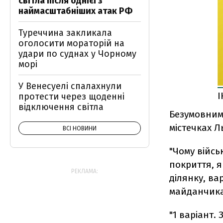
світла після однієї з
наймасштабніших атак РФ
Туреччина закликала
оголосити мораторій на
удари по суднах у Чорному
морі
У Венесуелі спалахнули
І
протести через щоденні
відключення світла
Безумовними
містечках Л
ВСІ НОВИНИ
"Чому війсь
покриття, я
РЕКЛАМА:
ділянку, ва
майданчика?
"1 варіант.