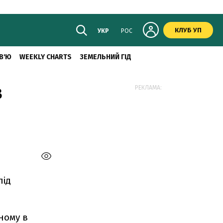
КЛУБ УП
УКР
РОС
В'Ю
WEEKLY CHARTS
ЗЕМЕЛЬНИЙ ГІД
в
РЕКЛАМА:
під
ному в