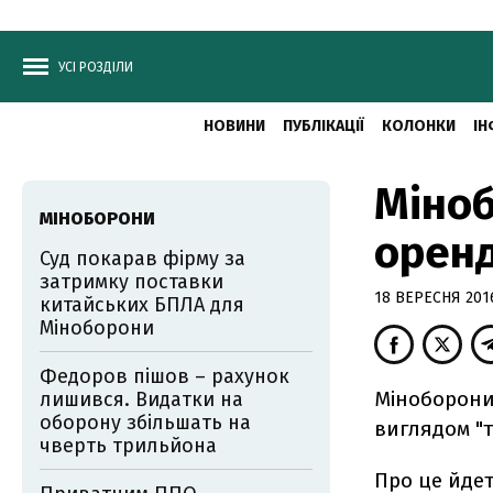
УСІ РОЗДІЛИ
НОВИНИ
ПУБЛІКАЦІЇ
КОЛОНКИ
ІН
Міноб
МІНОБОРОНИ
оренд
Суд покарав фірму за
затримку поставки
18 ВЕРЕСНЯ 2016
китайських БПЛА для
Міноборони
Федоров пішов – рахунок
Міноборони
лишився. Видатки на
оборону збільшать на
виглядом "т
чверть трильйона
Про це йдет