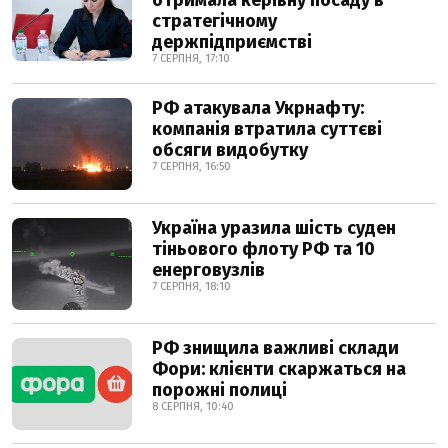
отримала керівну посаду в
стратегічному
держпідприємстві
7 СЕРПНЯ, 17:10
РФ атакувала Укрнафту:
компанія втратила суттєві
обсяги видобутку
7 СЕРПНЯ, 16:50
Україна уразила шість суден
тіньового флоту РФ та 10
енерговузлів
7 СЕРПНЯ, 18:10
РФ знищила важливі склади
Фори: клієнти скаржаться на
порожні полиці
8 СЕРПНЯ, 10:40