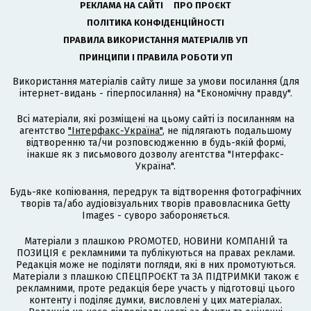
РЕКЛАМА НА САЙТІ
ПРО ПРОЄКТ
ПОЛІТИКА КОНФІДЕНЦІЙНОСТІ
ПРАВИЛА ВИКОРИСТАННЯ МАТЕРІАЛІВ УП
ПРИНЦИПИ І ПРАВИЛА РОБОТИ УП
Використання матеріалів сайту лише за умови посилання (для
інтернет-видань - гіперпосилання) на "Економічну правду".
Всі матеріали, які розміщені на цьому сайті із посиланням на
агентство
"Інтерфакс-Україна"
, не підлягають подальшому
відтворенню та/чи розповсюдженню в будь-якій формі,
інакше як з письмового дозволу агентства "Інтерфакс-
Україна".
Будь-яке копіювання, передрук та відтворення фотографічних
творів та/або аудіовізуальних творів правовласника Getty
Images - суворо забороняється.
Матеріали з плашкою PROMOTED, НОВИНИ КОМПАНІЙ та
ПОЗИЦІЯ є рекламними та публікуються на правах реклами.
Редакція може не поділяти погляди, які в них промотуються.
Матеріали з плашкою СПЕЦПРОЄКТ та ЗА ПІДТРИМКИ також є
рекламними, проте редакція бере участь у підготовці цього
контенту і поділяє думки, висловлені у цих матеріалах.