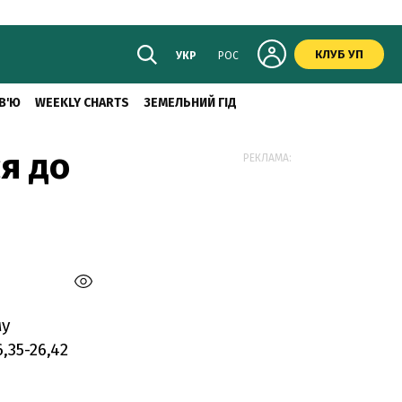
КЛУБ УП
УКР
РОС
В'Ю
WEEKLY CHARTS
ЗЕМЕЛЬНИЙ ГІД
я до
РЕКЛАМА:
му
,35-26,42