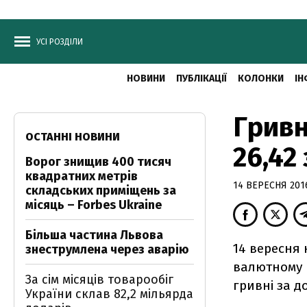
УСІ РОЗДІЛИ
НОВИНИ
ПУБЛІКАЦІЇ
КОЛОНКИ
ІН
Гривн
ОСТАННІ НОВИНИ
26,42
Ворог знищив 400 тисяч
квадратних метрів
14 ВЕРЕСНЯ 2016
складських приміщень за
місяць – Forbes Ukraine
Більша частина Львова
14 вересня 
знеструмлена через аварію
валютному р
За сім місяців товарообіг
гривні за д
України склав 82,2 мільярда