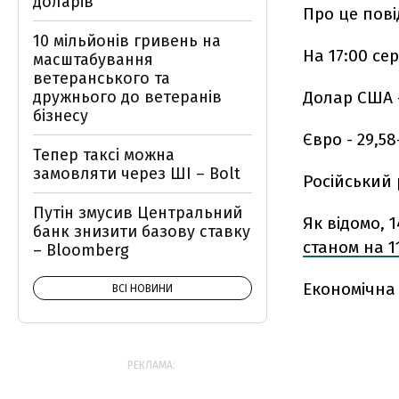
доларів
Про це пов
10 мільйонів гривень на
На 17:00 се
масштабування
ветеранського та
дружнього до ветеранів
Долар США - 
бізнесу
Євро - 29,58
Тепер таксі можна
замовляти через ШІ – Bolt
Російський 
Путін змусив Центральний
Як відомо, 
банк знизити базову ставку
станом на 1
– Bloomberg
Економічна
ВСІ НОВИНИ
РЕКЛАМА: