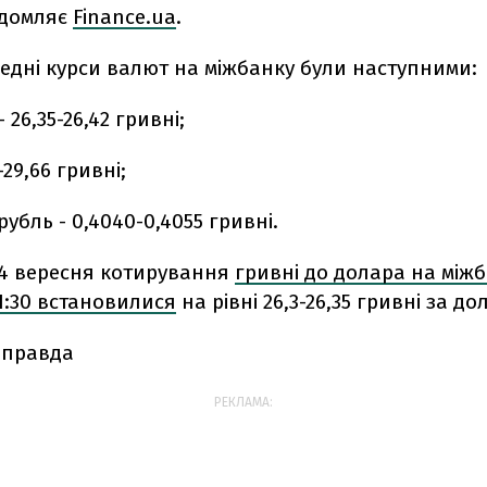
ідомляє
Finance.ua
.
редні курси валют на міжбанку були наступними:
26,35-26,42 гривні;
-29,66 гривні;
рубль - 0,4040-0,4055 гривні.
14 вересня котирування
гривні до долара на між
1:30 встановилися
на рівні 26,3-26,35 гривні за до
 правда
РЕКЛАМА: