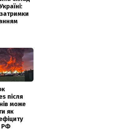
Україні:
 затримки
чанням
ок
es після
нів може
ти як
ефіциту
 РФ