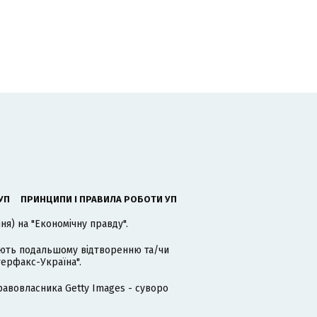
УП
ПРИНЦИПИ І ПРАВИЛА РОБОТИ УП
я) на "Економічну правду".
гають подальшому відтворенню та/чи
терфакс-Україна".
равовласника Getty Images - суворо