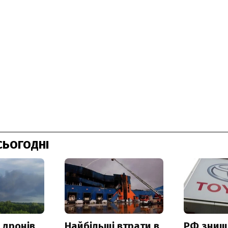
СЬОГОДНІ
 дронів
Найбільші втрати в
РФ знищ