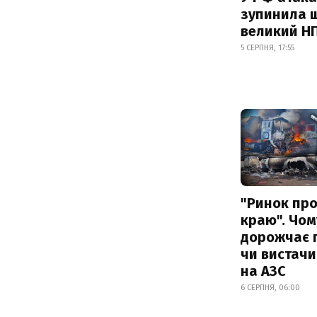
зупинила 
великий Н
5 СЕРПНЯ, 17:55
"Ринок пр
краю". Чом
дорожчає п
чи вистачи
на АЗС
6 СЕРПНЯ, 06:00