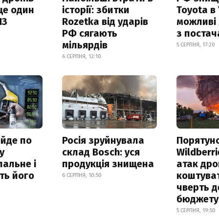
ще один
історії: збитки
Toyota в 
ПЗ
Rozetka від ударів
можливі
РФ сягають
з поста
мільярдів
5 СЕРПНЯ, 17:20
6 СЕРПНЯ, 12:10
ойде по
Росія зруйнувала
Порятун
у
склад Bosch: уся
Wildberri
альне і
продукція знищена
атак дро
ть його
коштува
6 СЕРПНЯ, 10:50
чверть д
бюджету
5 СЕРПНЯ, 19:50