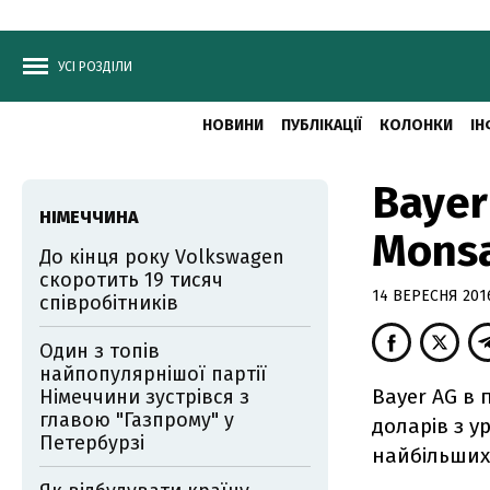
УСІ РОЗДІЛИ
НОВИНИ
ПУБЛІКАЦІЇ
КОЛОНКИ
ІН
Bayer
НІМЕЧЧИНА
Monsa
До кінця року Volkswagen
скоротить 19 тисяч
14 ВЕРЕСНЯ 2016
співробітників
Один з топів
найпопулярнішої партії
Bayer AG в 
Німеччини зустрівся з
главою "Газпрому" у
доларів з у
Петербурзі
найбільших 