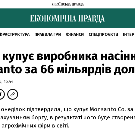
ФРАСТРУКТУРА
ПРАВИЛА ГРИ
ФІНАНСИ
СПЕЦПРОЄКТИ
ІНТЕР
 купує виробника насін
nto за 66 мільярдів дол
, 15:44
понеділок підтвердила, що купує Monsanto Co. за
рахуванням боргу, в результаті чого буде створен
агрохімічних фірм в світі.