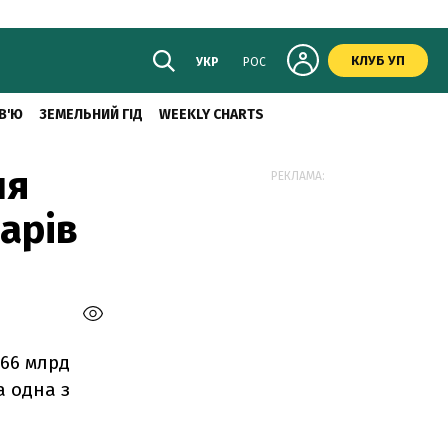
КЛУБ УП
УКР
РОС
В'Ю
ЗЕМЕЛЬНИЙ ГІД
WEEKLY CHARTS
ня
РЕКЛАМА:
арів
 66 млрд
а одна з