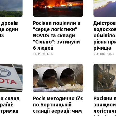
 дронів
Росіяни поцілили в
Дністров
ще один
"серце логістики"
водосхо
ПЗ
NOVUS та склади
обміліло
"Сільпо": загинули
рівня пр
6 людей
річища
5 СЕРПНЯ, 12:30
5 СЕРПНЯ, 13:20
а склад
Росія методично б’є
Росіяни 
раїні:
по Бортницькій
знищил
атримки
станції аерації: чим
логістич