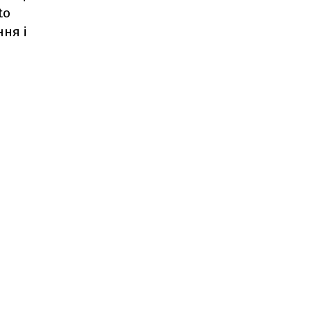
to
ня і