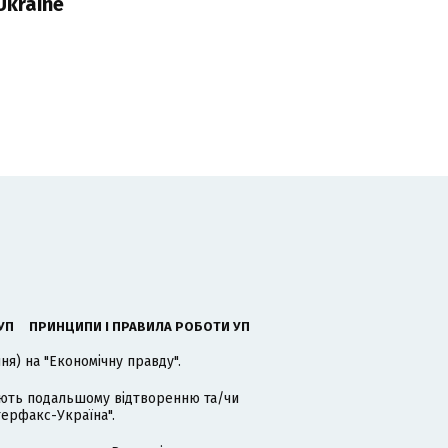
Ukraine
УП
ПРИНЦИПИ І ПРАВИЛА РОБОТИ УП
я) на "Економічну правду".
гають подальшому відтворенню та/чи
терфакс-Україна".