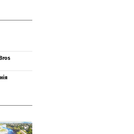
Bros
нія