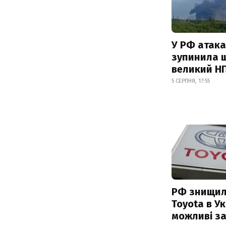
У РФ атака
зупинила 
великий Н
5 СЕРПНЯ, 17:55
РФ знищил
Toyota в Ук
можливі з