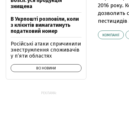
Bosch: уся продукція
2016 року. 
знищена
дозволить с
В Укрпошті розповіли, коли
пестицидів
з клієнтів вимагатимуть
податковий номер
КОМПАНІЇ
Російські атаки спричинили
знеструмлення споживачів
у п’яти областях
ВСІ НОВИНИ
РЕКЛАМА: