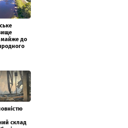
ське
вище
 майже до
иродного
повністю
и
ний склад