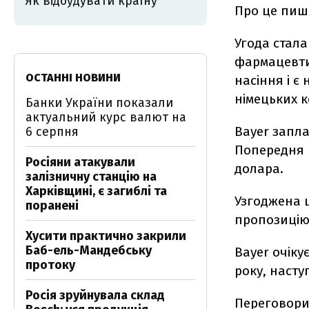
Як відбудувати країну
Про це пи
Угода стала
фармацевти
ОСТАННІ НОВИНИ
насіння і є
німецьких к
Банки України показали
актуальний курс валют на
Bayer запла
6 серпня
Попередня 
Росіяни атакували
долара.
залізничну станцію на
Харківщині, є загиблі та
Узгоджена 
поранені
пропозицію 
Хусити практично закрили
Баб-ель-Мандебську
Bayer очіку
протоку
року, насту
Росія зруйнувала склад
Переговори