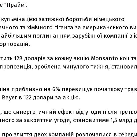
ше
"Прайм".
 кульмінацією затяжної боротьби німецького
чного та хімічного гіганта за американського в
 найбільшим поглинанням зарубіжної компанії в іс
орпорацій.
тить 128 доларів за кожну акцію Monsanto кошта
пропозиція, зроблена минулого тижня, становила
ціна приблизно на 6% перевищує початкову тра
Bayer в 122 долари за акцію.
є, що синергетичний ефект від угоди після треть
пного за закриттям угоди, становитиме 1,5 млрд д
 про злиття двох компаній розпочалися в середи