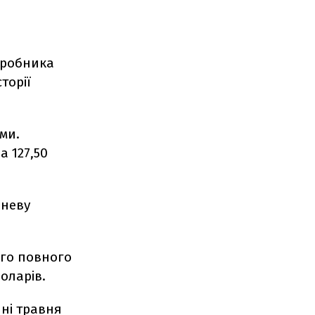
иробника
торії
ми.
 127,50
вневу
ого повного
оларів.
ні травня