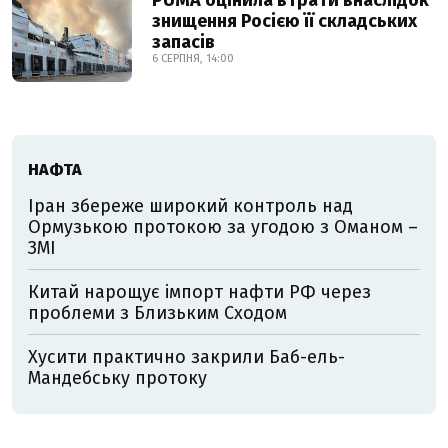
PUMA оцінила втрати внаслідок
знищення Росією її складських
запасів
6 СЕРПНЯ, 14:00
НАФТА
Іран збереже широкий контроль над
Ормузькою протокою за угодою з Оманом –
ЗМІ
Китай нарощує імпорт нафти РФ через
проблеми з Близьким Сходом
Хусити практично закрили Баб-ель-
Мандебську протоку