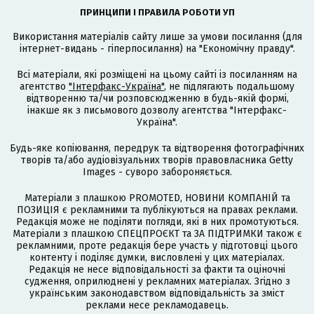
ПРИНЦИПИ І ПРАВИЛА РОБОТИ УП
Використання матеріалів сайту лише за умови посилання (для
інтернет-видань - гіперпосилання) на "Економічну правду".
Всі матеріали, які розміщені на цьому сайті із посиланням на
агентство
"Інтерфакс-Україна"
, не підлягають подальшому
відтворенню та/чи розповсюдженню в будь-якій формі,
інакше як з письмового дозволу агентства "Інтерфакс-
Україна".
Будь-яке копіювання, передрук та відтворення фотографічних
творів та/або аудіовізуальних творів правовласника Getty
Images - суворо забороняється.
Матеріали з плашкою PROMOTED, НОВИНИ КОМПАНІЙ та
ПОЗИЦІЯ є рекламними та публікуються на правах реклами.
Редакція може не поділяти погляди, які в них промотуються.
Матеріали з плашкою СПЕЦПРОЄКТ та ЗА ПІДТРИМКИ також є
рекламними, проте редакція бере участь у підготовці цього
контенту і поділяє думки, висловлені у цих матеріалах.
Редакція не несе відповідальності за факти та оціночні
судження, оприлюднені у рекламних матеріалах. Згідно з
українським законодавством відповідальність за зміст
реклами несе рекламодавець.