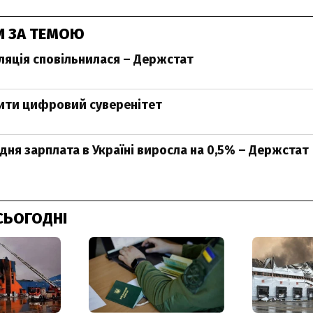
И ЗА ТЕМОЮ
фляція сповільнилася – Держстат
ити цифровий суверенітет
едня зарплата в Україні виросла на 0,5% – Держстат
СЬОГОДНІ