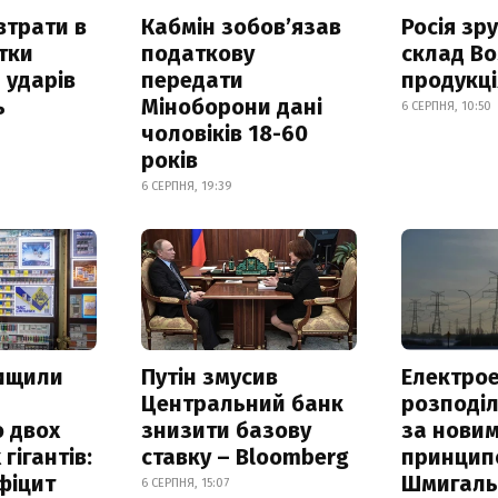
втрати в
Кабмін зобовʼязав
Росія зр
итки
податкову
склад Bo
 ударів
передати
продукц
ь
Міноборони дані
6 СЕРПНЯ, 10:50
чоловіків 18-60
років
6 СЕРПНЯ, 19:39
нищили
Путін змусив
Електрое
Центральний банк
розподі
 двох
знизити базову
за нови
гігантів:
ставку – Bloomberg
принцип
фіцит
Шмигал
6 СЕРПНЯ, 15:07