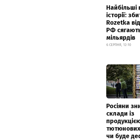
Найбільші 
історії: зб
Rozetka від
РФ сягают
мільярдів
6 СЕРПНЯ, 12:10
Росіяни з
склади із
продукцією
тютюнових 
чи буде де