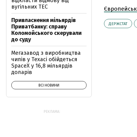
відкласти відмову від
вугільних ТЕС
Європейськ
Привласнення мільярдів
ДЕРЖСТАТ
Приватбанку: справу
Коломойського скерували
до суду
Мегазавод з виробництва
чипів у Техасі обійдеться
SpaceX у 16,8 мільярдів
доларів
ВСІ НОВИНИ
РЕКЛАМА: