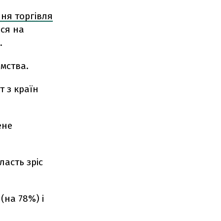
ня торгівля
ься на
.
омства.
т з країн
ене
ласть зріс
(на 78%) і