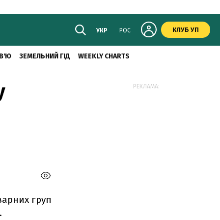
КЛУБ УП
УКР
РОС
В'Ю
ЗЕМЕЛЬНИЙ ГІД
WEEKLY CHARTS
у
РЕКЛАМА:
варних груп
.