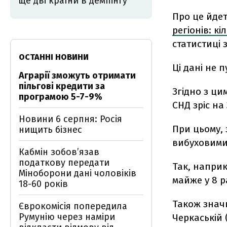
ще дві країни в демпінгу
Про це йдет
регіонів: к
статистиці 
ОСТАННІ НОВИНИ
Ці дані не 
Аграрії зможуть отримати
пільгові кредити за
Згідно з ци
програмою 5-7-9%
СНД зріс на
Новини 6 серпня: Росія
При цьому, 
нищить бізнес
вибуховими
Кабмін зобовʼязав
податкову передати
Так, наприк
Міноборони дані чоловіків
майже у 8 р
18-60 років
Також значн
Єврокомісія попередила
Румунію через наміри
Черкаській 