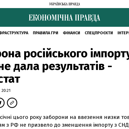
ФРАСТРУКТУРА
ПРАВИЛА ГРИ
ФІНАНСИ
СПЕЦПРОЄКТИ
ІНТЕР
она російського імпорт
не дала результатів -
стат
 20:21
січні цього року заборони на ввезення низки то
м з РФ не призвело до зменшення імпорту з СНД