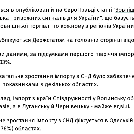
ься в опублікованій на ЄвроПравді статті "
Зовніш
ілька тривожних сигналів для України
", що базуєт
зовнішньої торгівлі по кожному з регіонів України
публікуються Держстатом на головній сторінці від
ми даними, за підсумками першого півріччя імпор
 33%.
загальне зростання імпорту з СНД було забезпеч
 показниками в декількох областях.
лад, імпорт з країн Співдружності у Волинську об
азів, а в Луганську й Чернівецьку - майже вдвічі.
е зростання імпорту з СНД фіксується в Одеській 
(76%) областях.