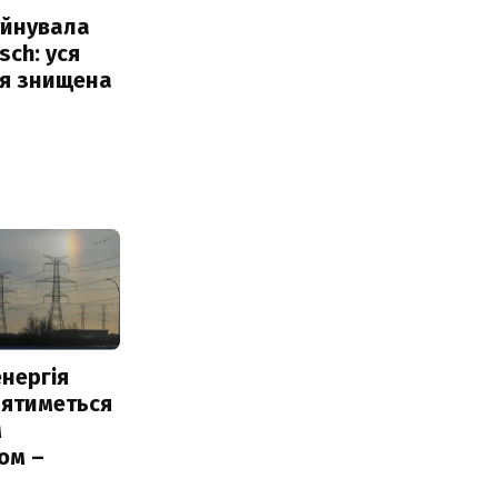
уйнувала
sch: уся
ія знищена
нергія
лятиметься
м
ом –
ь