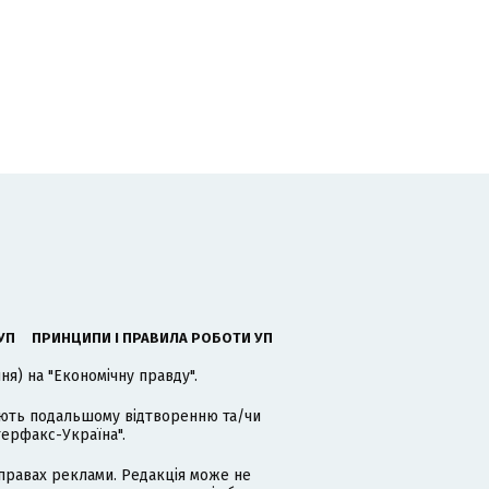
УП
ПРИНЦИПИ І ПРАВИЛА РОБОТИ УП
я) на "Економічну правду".
гають подальшому відтворенню та/чи
терфакс-Україна".
равах реклами. Редакція може не