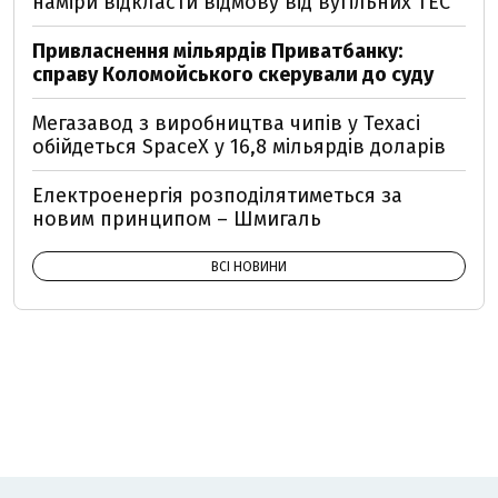
наміри відкласти відмову від вугільних ТЕС
Привласнення мільярдів Приватбанку:
справу Коломойського скерували до суду
Мегазавод з виробництва чипів у Техасі
обійдеться SpaceX у 16,8 мільярдів доларів
Електроенергія розподілятиметься за
новим принципом – Шмигаль
ВСІ НОВИНИ