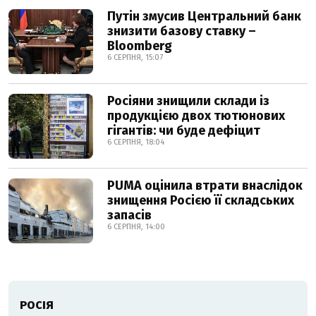
Путін змусив Центральний банк
знизити базову ставку –
Bloomberg
6 СЕРПНЯ, 15:07
Росіяни знищили склади із
продукцією двох тютюнових
гігантів: чи буде дефіцит
6 СЕРПНЯ, 18:04
PUMA оцінила втрати внаслідок
знищення Росією її складських
запасів
6 СЕРПНЯ, 14:00
РОСІЯ