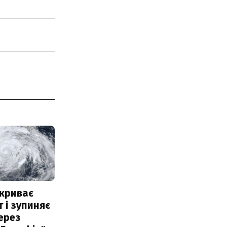
акриває
 і зупиняє
ерез