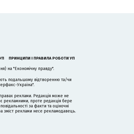
УП
ПРИНЦИПИ І ПРАВИЛА РОБОТИ УП
я) на "Економічну правду".
гають подальшому відтворенню та/чи
терфакс-Україна".
равах реклами. Редакція може не
 є рекламними, проте редакція бере
дповідальності за факти та оціночні
за зміст реклами несе рекламодавець.