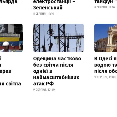
ільярда
електростанції –
тайфун 
Зеленський
8 СЕРПНЯ, 17:10
8 СЕРПНЯ, 14:10
і
Одещина частково
В Одесі 
и
без світла після
водою та
ерез
однієї з
після об
наймасштабніших
9 СЕРПНЯ, 11:00
я світла
атак РФ
9 СЕРПНЯ, 10:40