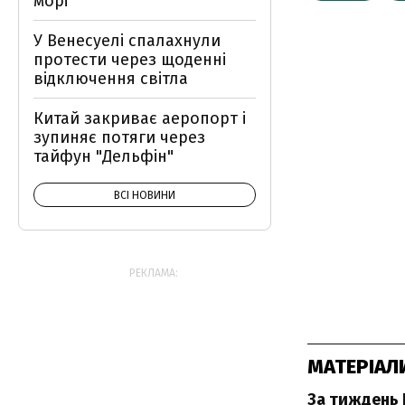
морі
У Венесуелі спалахнули
протести через щоденні
відключення світла
Китай закриває аеропорт і
зупиняє потяги через
тайфун "Дельфін"
ВСІ НОВИНИ
РЕКЛАМА:
МАТЕРІАЛ
За тиждень 