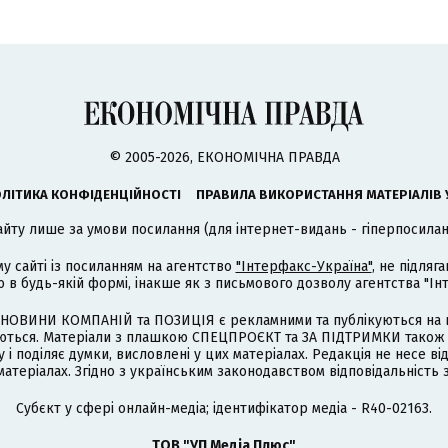
© 2005-2026, ЕКОНОМІЧНА ПРАВДА
ЛІТИКА КОНФІДЕНЦІЙНОСТІ
ПРАВИЛА ВИКОРИСТАННЯ МАТЕРІАЛІВ 
айту лише за умови посилання (для інтернет-видань - гіперпосиланн
му сайті із посиланням на агентство
"Інтерфакс-Україна"
, не підля
 будь-якій формі, інакше як з письмового дозволу агентства "Ін
НОВИНИ КОМПАНІЙ та ПОЗИЦІЯ є рекламними та публікуються на п
туються. Матеріали з плашкою СПЕЦПРОЄКТ та ЗА ПІДТРИМКИ також
 і поділяє думки, висловлені у цих матеріалах. Редакція не несе ві
атеріалах. Згідно з українським законодавством відповідальність 
Cубєкт у сфері онлайн-медіа; ідентифікатор медіа - R40-02163.
ТОВ "УП Медіа Плюс"