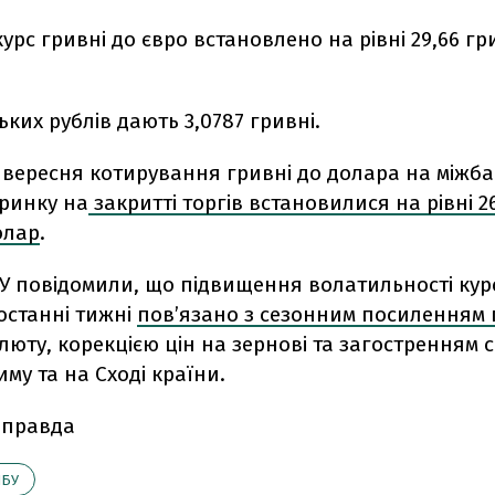
урс гривні до євро встановлено на рівні 29,66 гр
ських рублів дають 3,0787 гривні.
1 вересня котирування гривні до долара на міжб
ринку на
закритті торгів встановилися на рівні 26
олар
.
У повідомили, що підвищення волатильності курс
останні тижні
пов’язано з сезонним посиленням
люту, корекцією цін на зернові та загостренням с
му та на Сході країни.
 правда
НБУ