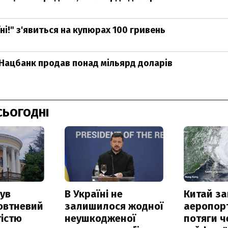
ні!" з'явиться на купюрах 100 гривень
Нацбанк продав понад мільярд доларів
СЬОГОДНІ
ув
В Україні не
Китай з
овтневий
залишилося жодної
аеропорт
істю
неушкодженої
потяги ч