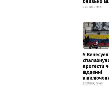
близько м
8 СЕРПНЯ, 15:15
У Венесуел
спалахнул
протести ч
щоденні
відключенн
8 СЕРПНЯ, 18:00