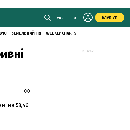
КЛУБ УП
УКР
РОС
В'Ю
ЗЕМЕЛЬНИЙ ГІД
WEEKLY CHARTS
ривні
РЕКЛАМА:
ні на 53,46