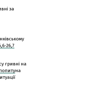
ивні за
анківському
,6-26,7
у гривні на
 попиту
на
итуації