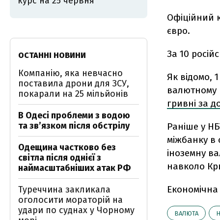
курс на 25 червня
Офіційний к
євро.
За 10 росій
ОСТАННІ НОВИНИ
Компанію, яка невчасно
Як відомо, 
поставила дрони для ЗСУ,
валютному 
покарали на 25 мільйонів
гривні за д
В Одесі проблеми з водою
та звʼязком після обстрілу
Раніше у НБ
міжбанку в 
Одещина частково без
іноземну ва
світла після однієї з
навколо Кри
наймасштабніших атак РФ
Економічна
Туреччина закликала
оголосити мораторій на
удари по суднах у Чорному
ВАЛЮТА