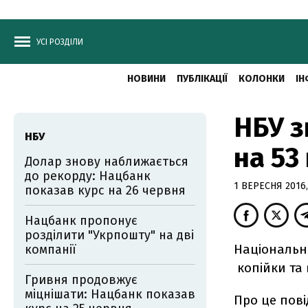
УСІ РОЗДІЛИ
НОВИНИ
ПУБЛІКАЦІЇ
КОЛОНКИ
ІН
НБУ з
НБУ
на 53
Долар знову наближається
до рекорду: Нацбанк
1 ВЕРЕСНЯ 2016,
показав курс на 26 червня
Нацбанк пропонує
розділити "Укрпошту" на дві
Національни
компанії
копійки та 
Гривня продовжує
міцнішати: Нацбанк показав
Про це пові