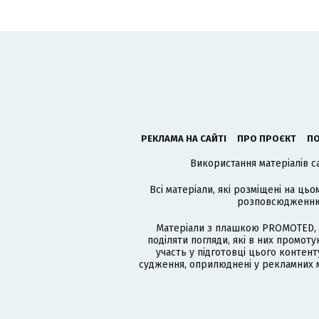
РЕКЛАМА НА САЙТІ
ПРО ПРОЄКТ
ПО
Використання матеріалів с
Всі матеріали, які розміщені на цьо
розповсюдженню в
Матеріали з плашкою PROMOTED, 
поділяти погляди, які в них промо
участь у підготовці цього контенту
судження, оприлюднені у рекламних м