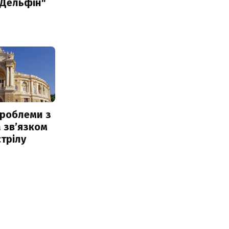
"Дельфін"
проблеми з
 звʼязком
стрілу