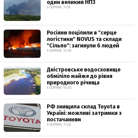
один великий НПЗ
5 СЕРПНЯ, 17:55
Росіяни поцілили в "серце
логістики" NOVUS та склади
"Сільпо": загинули 6 людей
5 СЕРПНЯ, 12:30
Дністровське водосховище
обміліло майже до рівня
природного річища
5 СЕРПНЯ, 13:20
РФ знищила склад Toyota в
Україні: можливі затримки з
постачанням
5 СЕРПНЯ, 17:20