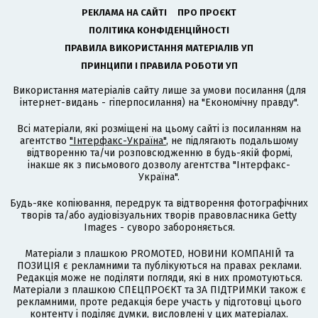
РЕКЛАМА НА САЙТІ
ПРО ПРОЄКТ
ПОЛІТИКА КОНФІДЕНЦІЙНОСТІ
ПРАВИЛА ВИКОРИСТАННЯ МАТЕРІАЛІВ УП
ПРИНЦИПИ І ПРАВИЛА РОБОТИ УП
Використання матеріалів сайту лише за умови посилання (для
інтернет-видань - гіперпосилання) на "Економічну правду".
Всі матеріали, які розміщені на цьому сайті із посиланням на
агентство
"Інтерфакс-Україна"
, не підлягають подальшому
відтворенню та/чи розповсюдженню в будь-якій формі,
інакше як з письмового дозволу агентства "Інтерфакс-
Україна".
Будь-яке копіювання, передрук та відтворення фотографічних
творів та/або аудіовізуальних творів правовласника Getty
Images - суворо забороняється.
Матеріали з плашкою PROMOTED, НОВИНИ КОМПАНІЙ та
ПОЗИЦІЯ є рекламними та публікуються на правах реклами.
Редакція може не поділяти погляди, які в них промотуються.
Матеріали з плашкою СПЕЦПРОЄКТ та ЗА ПІДТРИМКИ також є
рекламними, проте редакція бере участь у підготовці цього
контенту і поділяє думки, висловлені у цих матеріалах.