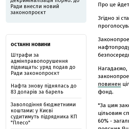
Декриміналізація порно: до
Про це йде
Ради внесли новий
законопроєкт
Згідно зі с
проголосува
Законопроек
ОСТАННІ НОВИНИ
нафтопроду
безпосеред
Штрафи за
адмінправопорушення
підвищать: уряд подав до
Нагадаємо, 
Ради законопроєкт
законопрое
повинен
ці
Нафта знову піднялась до
фонд.
83 доларів за барель
Заволодіння бюджетними
"За цим за
коштами: у Києві
цільовим сп
судитимуть підрядника КП
60% - загал
"Плесо"
пояснив Я