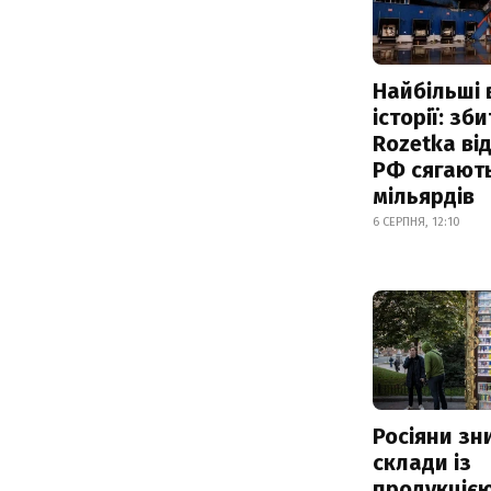
Найбільші 
історії: зб
Rozetka від
РФ сягают
мільярдів
6 СЕРПНЯ, 12:10
Росіяни з
склади із
продукцією