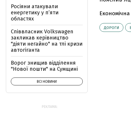
Росіяни атакували
енергетику у пʼяти
Економічна
областях
ДОРОГИ
Співвласник Volkswagen
закликав керівництво
"діяти негайно" на тлі кризи
автогіганта
Ворог знищив відділення
"Нової пошти" на Сумщині
ВСІ НОВИНИ
РЕКЛАМА: