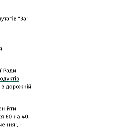
утатів "За"
я
ї Ради
одуктів
 в дорожній
ен йти
я 60 на 40.
ення", -