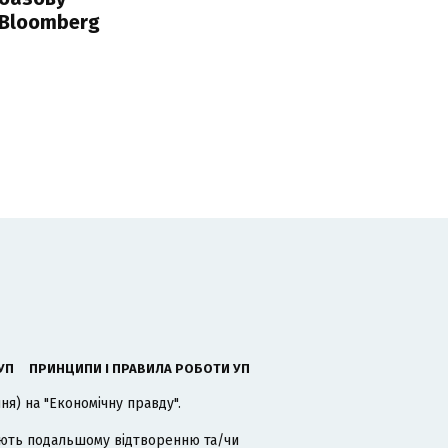
 Bloomberg
УП
ПРИНЦИПИ І ПРАВИЛА РОБОТИ УП
я) на "Економічну правду".
гають подальшому відтворенню та/чи