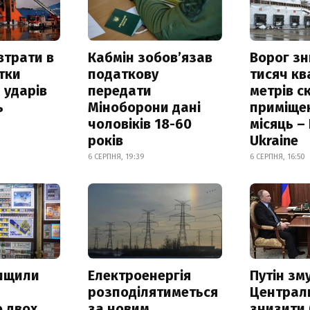
втрати в
Кабмін зобовʼязав
Ворог з
итки
податкову
тисяч к
 ударів
передати
метрів с
ь
Міноборони дані
приміще
чоловіків 18-60
місяць –
років
Ukraine
6 СЕРПНЯ, 19:39
6 СЕРПНЯ, 16:50
нищили
Електроенергія
Путін зм
розподілятиметься
Централ
 двох
за новим
знизити