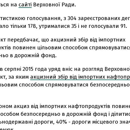
ться на
сайті
Верховної Ради.
татистикою голосування, з 304 зареєстрованих деп
ло тільки 178, утрималися 35 і не голосували 91.
т передбачає, що акцизний збір від імпортних
ктів повинен цільовим способом спрямовуватис
ньо в дорожній фонд.
в серпні 2015 года уряд вніс на розгляд Верховно
кт, за яким
акцизний збір від імпортних нафтопр
льовим способом спрямовуватися безпосередньо
коном акциз від імпортних нафтопродуктів повин
особом безпосередньо в дорожній фонд і ділитис
ьнодержавні дороги, 40% - дороги місцевого знач
ценюк.