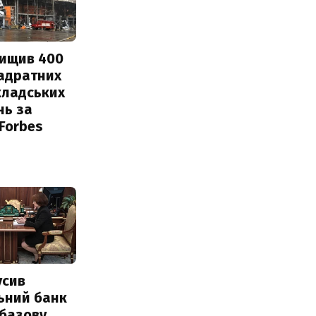
нищив 400
вадратних
кладських
нь за
 Forbes
усив
ьний банк
 базову