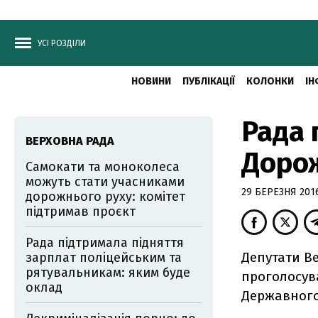
УСІ РОЗДІЛИ
НОВИНИ
ПУБЛІКАЦІЇ
КОЛОНКИ
ІН
Рада 
ВЕРХОВНА РАДА
Доро
Самокати та моноколеса
можуть стати учасниками
29 БЕРЕЗНЯ 2016
дорожнього руху: комітет
підтримав проєкт
Рада підтримала підняття
Депутати Ве
зарплат поліцейським та
рятувальникам: яким буде
проголосув
оклад
Державного