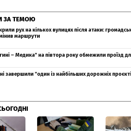
И ЗА ТЕМОЮ
крили рух на кількох вулицях після атаки: громадсь
мінив маршрути
егині – Медика" на півтора року обмежили проїзд дл
ні завершили "один із найбільших дорожніх проєкті
СЬОГОДНІ