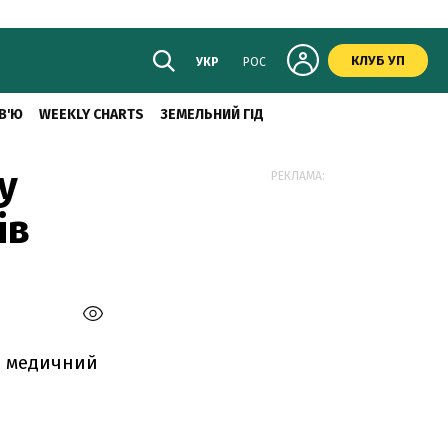
КЛУБ УП
УКР
РОС
В'Ю
WEEKLY CHARTS
ЗЕМЕЛЬНИЙ ГІД
у
РЕКЛАМА:
ів
ій медичний