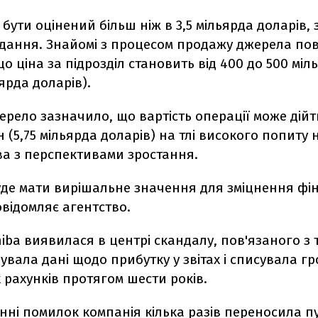
 бути оцінений більш ніж в 3,5 мільярда доларів,
дання. Знайомі з процесом продажу джерела по
що ціна за підрозділ становить від 400 до 500 міль
ьярда доларів).
рело зазначило, що вартість операції може дійти
єн (5,75 мільярда доларів) на тлі високого попиту 
ва з перспективами зростання.
уде мати вирішальне значення для зміцнення фін
овідомляє агентство.
iba виявилася в центрі скандалу, пов'язаного з 
вала дані щодо прибутку у звітах і списувала гр
 рахунків протягом шести років.
ні помилок компанія кілька разів переносила п