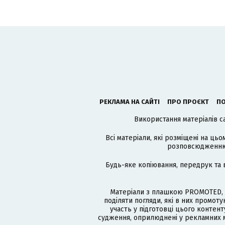
РЕКЛАМА НА САЙТІ
ПРО ПРОЄКТ
ПО
Використання матеріалів с
Всі матеріали, які розміщені на цьо
розповсюдженню в
Будь-яке копіювання, передрук та 
Матеріали з плашкою PROMOTED, 
поділяти погляди, які в них промо
участь у підготовці цього контенту
судження, оприлюднені у рекламних м