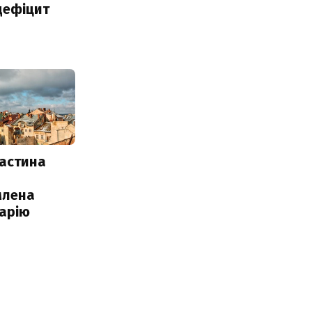
дефіцит
частина
млена
арію