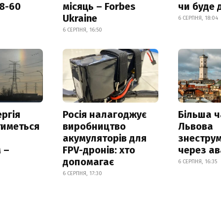
18-60
місяць – Forbes
чи буде 
Ukraine
6 СЕРПНЯ, 18:04
6 СЕРПНЯ, 16:50
ргія
Росія налагоджує
Більша 
тиметься
виробництво
Львова
акумуляторів для
знестру
 –
FPV-дронів: хто
через ав
допомагає
6 СЕРПНЯ, 16:35
6 СЕРПНЯ, 17:30