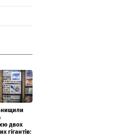
 знищили
з
єю двох
х гігантів: