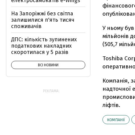
електросамокатів e-Wings
фінансового
На Запоріжжі без світла
опублікован
залишилися п'ять тисяч
споживачів
У ньому був
мільйонів д
ДПС: кількість зупинених
(505,7 міль
податкових накладних
скоротилася у 5 разів
Toshiba Cor
ВСІ НОВИНИ
оперативної
Компанія, з
надточної е
РЕКЛАМА:
промислових
ліфтів.
КОМПАНІЇ