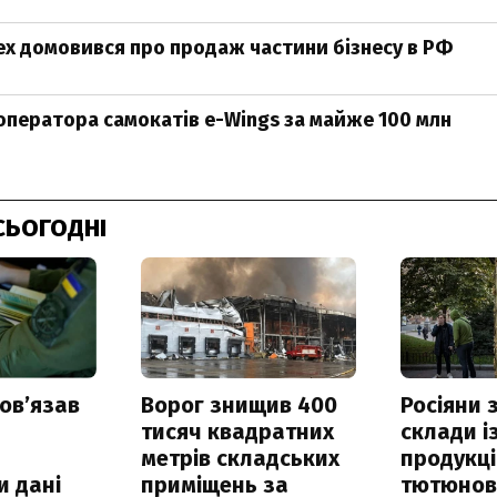
ex домовився про продаж частини бізнесу в РФ
 оператора самокатів e-Wings за майже 100 млн
СЬОГОДНІ
овʼязав
Ворог знищив 400
Росіяни
тисяч квадратних
склади і
метрів складських
продукці
и дані
приміщень за
тютюнови