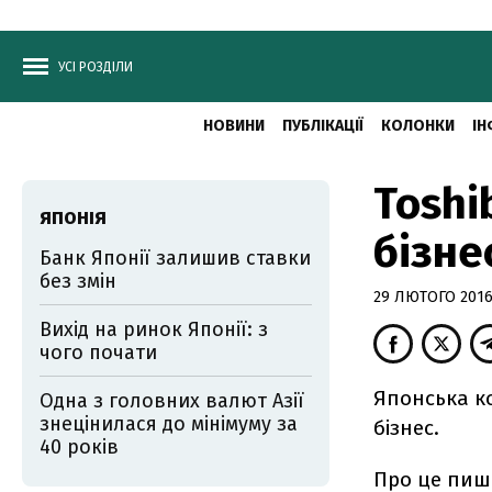
УСІ РОЗДІЛИ
НОВИНИ
ПУБЛІКАЦІЇ
КОЛОНКИ
ІН
Toshi
ЯПОНІЯ
бізне
Банк Японії залишив ставки
без змін
29 ЛЮТОГО 2016,
Вихід на ринок Японії: з
чого почати
Японська ко
Одна з головних валют Азії
знецінилася до мінімуму за
бізнес.
40 років
Про це пи