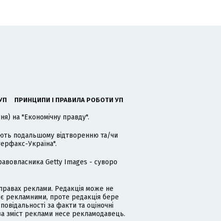
УП
ПРИНЦИПИ І ПРАВИЛА РОБОТИ УП
я) на "Економічну правду".
гають подальшому відтворенню та/чи
терфакс-Україна".
равовласника Getty Images - суворо
равах реклами. Редакція може не
 є рекламними, проте редакція бере
дповідальності за факти та оціночні
за зміст реклами несе рекламодавець.