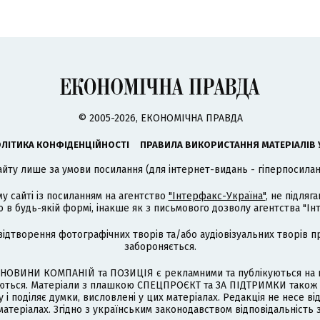
© 2005-2026, ЕКОНОМІЧНА ПРАВДА
ЛІТИКА КОНФІДЕНЦІЙНОСТІ
ПРАВИЛА ВИКОРИСТАННЯ МАТЕРІАЛІВ 
айту лише за умови посилання (для інтернет-видань - гіперпосиланн
му сайті із посиланням на агентство
"Інтерфакс-Україна"
, не підля
 будь-якій формі, інакше як з письмового дозволу агентства "Ін
відтворення фотографічних творів та/або аудіовізуальних творів п
забороняється.
НОВИНИ КОМПАНІЙ та ПОЗИЦІЯ є рекламними та публікуються на п
туються. Матеріали з плашкою СПЕЦПРОЄКТ та ЗА ПІДТРИМКИ також
 і поділяє думки, висловлені у цих матеріалах. Редакція не несе ві
атеріалах. Згідно з українським законодавством відповідальність 