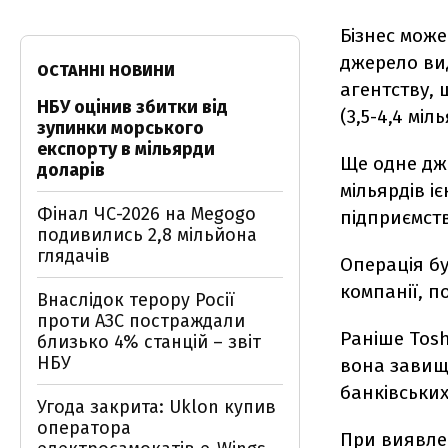
Бізнес може
джерело ви
ОСТАННІ НОВИНИ
агентству, 
НБУ оцінив збитки від
(3,5-4,4 міл
зупинки морського
експорту в мільярди
Ще одне дже
доларів
мільярдів і
Фінал ЧС-2026 на Megogo
підприємст
подивились 2,8 мільйона
глядачів
Операція б
компанії, п
Внаслідок терору Росії
проти АЗС постраждали
Раніше Tosh
близько 4% станцій – звіт
НБУ
вона завищу
банківських
Угода закрита: Uklon купив
оператора
При виявлен