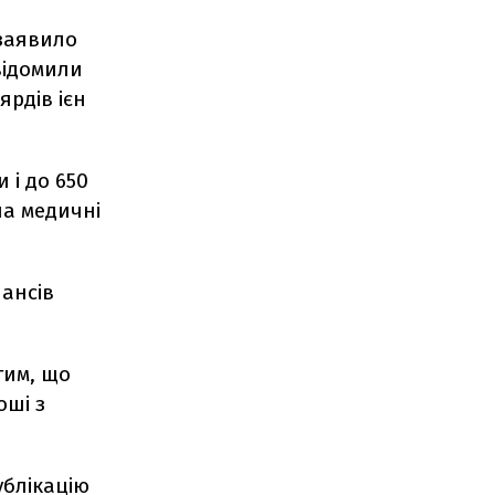
 заявило
відомили
ярдів ієн
 і до 650
на медичні
ансів
тим, що
оші з
ублікацію