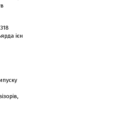
ув
(318
ьярда ієн
випуску
ізорів,