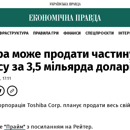
ФРАСТРУКТУРА
ПРАВИЛА ГРИ
ФІНАНСИ
СПЕЦПРОЄКТИ
ІНТЕР
ba може продати частин
су за 3,5 мільярда долар
 17:11
рпорація Toshiba Corp. планує продати весь св
ше
"Прайм"
з посиланням на Рейтер.