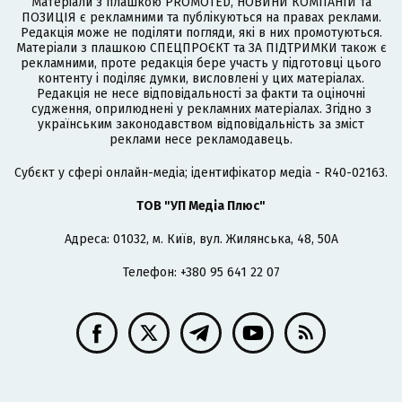
Матеріали з плашкою PROMOTED, НОВИНИ КОМПАНІЙ та
ПОЗИЦІЯ є рекламними та публікуються на правах реклами.
Редакція може не поділяти погляди, які в них промотуються.
Матеріали з плашкою СПЕЦПРОЄКТ та ЗА ПІДТРИМКИ також є
рекламними, проте редакція бере участь у підготовці цього
контенту і поділяє думки, висловлені у цих матеріалах.
Редакція не несе відповідальності за факти та оціночні
судження, оприлюднені у рекламних матеріалах. Згідно з
українським законодавством відповідальність за зміст
реклами несе рекламодавець.
Cубєкт у сфері онлайн-медіа; ідентифікатор медіа - R40-02163.
ТОВ "УП Медіа Плюс"
Адреса: 01032, м. Київ, вул. Жилянська, 48, 50А
Телефон: +380 95 641 22 07