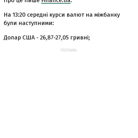
Про це пише
Finanсe.ua
.
На 13:20 середні курси валют на міжбанку
були наступними:
Долар США - 26,87-27,05 гривні;
РЕКЛАМА: