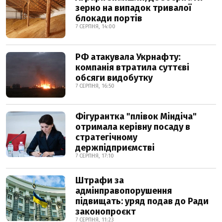
зерно на випадок тривалої
блокади портів
7 СЕРПНЯ, 14:00
РФ атакувала Укрнафту:
компанія втратила суттєві
обсяги видобутку
7 СЕРПНЯ, 16:50
Фігурантка "плівок Міндіча"
отримала керівну посаду в
стратегічному
держпідприємстві
7 СЕРПНЯ, 17:10
Штрафи за
адмінправопорушення
підвищать: уряд подав до Ради
законопроєкт
7 СЕРПНЯ, 11:23