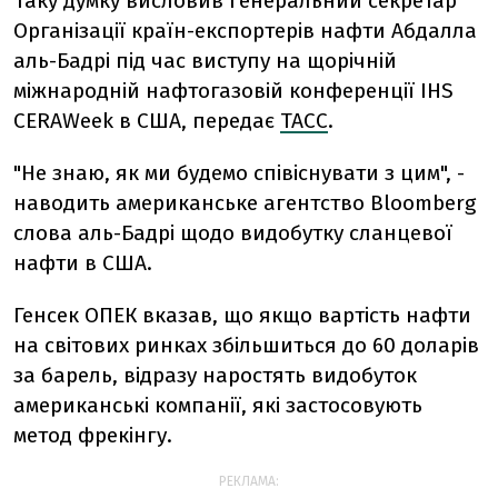
Таку думку висловив генеральний секретар
Організації країн-експортерів нафти Абдалла
аль-Бадрі під час виступу на щорічній
міжнародній нафтогазовій конференції IHS
CERAWeek в США, передає
ТАСС
.
"Не знаю, як ми будемо співіснувати з цим", -
наводить американське агентство Bloomberg
слова аль-Бадрі щодо видобутку сланцевої
нафти в США.
Генсек ОПЕК вказав, що якщо вартість нафти
на світових ринках збільшиться до 60 доларів
за барель, відразу наростять видобуток
американські компанії, які застосовують
метод фрекінгу.
РЕКЛАМА: