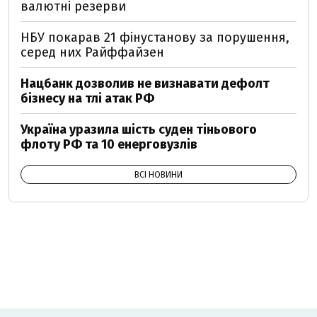
валютні резерви
НБУ покарав 21 фінустанову за порушення,
серед них Райффайзен
Нацбанк дозволив не визнавати дефолт
бізнесу на тлі атак РФ
Україна уразила шість суден тіньового
флоту РФ та 10 енерговузлів
ВСІ НОВИНИ