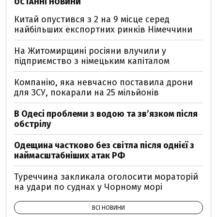
ОСТАННІ НОВИНИ
Китай опустився з 2 на 9 місце серед
найбільших експортних ринків Німеччини
На Житомирщині росіяни влучили у
підприємство з німецьким капіталом
Компанію, яка невчасно поставила дрони
для ЗСУ, покарали на 25 мільйонів
В Одесі проблеми з водою та звʼязком після
обстрілу
Одещина частково без світла після однієї з
наймасштабніших атак РФ
Туреччина закликала оголосити мораторій
на удари по суднах у Чорному морі
ВСІ НОВИНИ