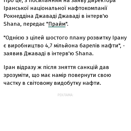
Про це, з посиланням на заяву директора
Іранської національної нафтокомпанії
Рокнеддіна Джаваді Джаваді в інтерв'ю
Shana, передає "
Прайм
".
"Однією з цілей шостого плану розвитку Ірану
є виробництво 4,7 мільйона барелів нафти", -
заявив Джаваді в інтерв'ю Shana.
Іран відразу ж після зняття санкцій дав
зрозуміти, що має намір повернути свою
частку в світовому видобутку нафти.
РЕКЛАМА: