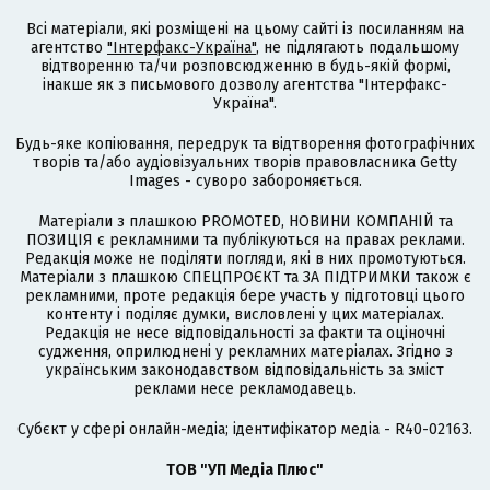
Всі матеріали, які розміщені на цьому сайті із посиланням на
агентство
"Інтерфакс-Україна"
, не підлягають подальшому
відтворенню та/чи розповсюдженню в будь-якій формі,
інакше як з письмового дозволу агентства "Інтерфакс-
Україна".
Будь-яке копіювання, передрук та відтворення фотографічних
творів та/або аудіовізуальних творів правовласника Getty
Images - суворо забороняється.
Матеріали з плашкою PROMOTED, НОВИНИ КОМПАНІЙ та
ПОЗИЦІЯ є рекламними та публікуються на правах реклами.
Редакція може не поділяти погляди, які в них промотуються.
Матеріали з плашкою СПЕЦПРОЄКТ та ЗА ПІДТРИМКИ також є
рекламними, проте редакція бере участь у підготовці цього
контенту і поділяє думки, висловлені у цих матеріалах.
Редакція не несе відповідальності за факти та оціночні
судження, оприлюднені у рекламних матеріалах. Згідно з
українським законодавством відповідальність за зміст
реклами несе рекламодавець.
Cубєкт у сфері онлайн-медіа; ідентифікатор медіа - R40-02163.
ТОВ "УП Медіа Плюс"