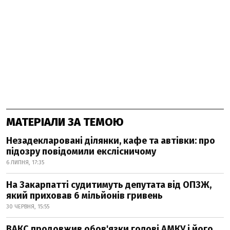
МАТЕРІАЛИ ЗА ТЕМОЮ
Незадекларовані ділянки, кафе та автівки: про
підозру повідомили екслісничому
6 ЛИПНЯ, 17:35
На Закарпатті судитимуть депутата від ОПЗЖ,
який приховав 6 мільйонів гривень
30 ЧЕРВНЯ, 15:55
ВАКС продовжив обов'язки голові АМКУ і його