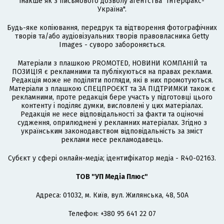
інакше як з письмового дозволу агентства "Інтерфакс-
Україна".
Будь-яке копіювання, передрук та відтворення фотографічних
творів та/або аудіовізуальних творів правовласника Getty
Images - суворо забороняється.
Матеріали з плашкою PROMOTED, НОВИНИ КОМПАНІЙ та
ПОЗИЦІЯ є рекламними та публікуються на правах реклами.
Редакція може не поділяти погляди, які в них промотуються.
Матеріали з плашкою СПЕЦПРОЄКТ та ЗА ПІДТРИМКИ також є
рекламними, проте редакція бере участь у підготовці цього
контенту і поділяє думки, висловлені у цих матеріалах.
Редакція не несе відповідальності за факти та оціночні
судження, оприлюднені у рекламних матеріалах. Згідно з
українським законодавством відповідальність за зміст
реклами несе рекламодавець.
Cубєкт у сфері онлайн-медіа; ідентифікатор медіа - R40-02163.
ТОВ "УП Медіа Плюс"
Адреса: 01032, м. Київ, вул. Жилянська, 48, 50А
Телефон: +380 95 641 22 07