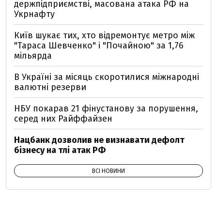
держпідприємстві, масована атака РФ на
Укрнафту
Київ шукає тих, хто відремонтує метро між
"Тараса Шевченко" і "Почайною" за 1,76
мільярда
В Україні за місяць скоротилися міжнародні
валютні резерви
НБУ покарав 21 фінустанову за порушення,
серед них Райффайзен
Нацбанк дозволив не визнавати дефолт
бізнесу на тлі атак РФ
ВСІ НОВИНИ