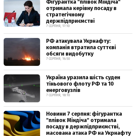
Фігурантка "плівок Міндіча"
отримала керівну посаду в
стратегічному
держпідприємстві
7 СЕРПНЯ, 17:10
РФ атакувала Укрнафту:
компанія втратила суттєві
обсяги видобутку
7 СЕРПНЯ, 16:50
Україна уразила шість суден
тіньового флоту РФ та 10
енерговузлів
7 СЕРПНЯ, 18:10
Новини 7 серпня: фігурантка
"плівок Міндіча" отримала
посаду в держпідприємстві,
масована атака РФ на Укрнафту