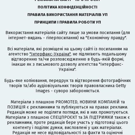
ПОЛІТИКА КОНФІДЕНЦІЙНОСТІ
ПРАВИЛА ВИКОРИСТАННЯ МАТЕРІАЛІВ УП
ПРИНЦИПИ І ПРАВИЛА РОБОТИ УП
Використання матеріалів сайту лише за умови посилання (для
інтернет-видань - гіперпосилання) на "Економічну правду".
Всі матеріали, які розміщені на цьому сайті із посиланням на
агентство
"Інтерфакс-Україна"
, не підлягають подальшому
відтворенню та/чи розповсюдженню в будь-якій формі,
інакше як з письмового дозволу агентства "Інтерфакс-
Україна".
Будь-яке копіювання, передрук та відтворення фотографічних
творів та/або аудіовізуальних творів правовласника Getty
Images - суворо забороняється.
Матеріали з плашкою PROMOTED, НОВИНИ КОМПАНІЙ та
ПОЗИЦІЯ є рекламними та публікуються на правах реклами.
Редакція може не поділяти погляди, які в них промотуються.
Матеріали з плашкою СПЕЦПРОЄКТ та ЗА ПІДТРИМКИ також є
рекламними, проте редакція бере участь у підготовці цього
контенту і поділяє думки, висловлені у цих матеріалах.
Редакція не несе відповідальності за факти та оціночні