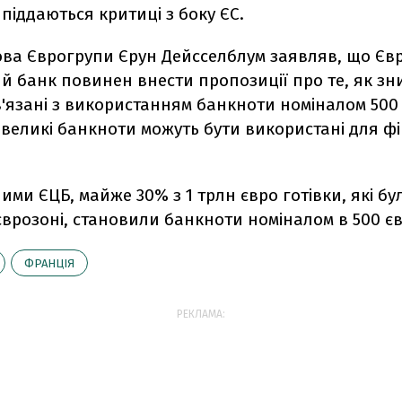
піддаються критиці з боку ЄС.
ова Єврогрупи Єрун Дейсселблум заявляв, що Єв
й банк повинен внести пропозиції про те, як зн
'язані з використанням банкноти номіналом 500 
 великі банкноти можуть бути використані для 
ними ЄЦБ, майже 30% з 1 трлн євро готівки, які бул
 єврозоні, становили банкноти номіналом в 500 єв
ФРАНЦІЯ
РЕКЛАМА: