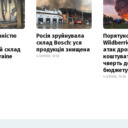
вністю
Росія зруйнувала
Порятун
склад Bosch: уся
Wildberri
й склад
продукція знищена
атак дро
raine
коштува
6 СЕРПНЯ, 10:50
чверть д
бюджету
5 СЕРПНЯ, 19:50