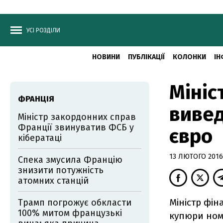
УСІ РОЗДІЛИ
НОВИНИ
ПУБЛІКАЦІЇ
КОЛОНКИ
ІН
Мініс
ФРАНЦІЯ
вивед
Міністр закордонних справ
Франції звинуватив ФСБ у
євро
кібератаці
13 ЛЮТОГО 2016,
Спека змусила Францію
знизити потужність
атомних станцій
Міністр фін
Трамп погрожує обкласти
100% митом французькі
купюри ном