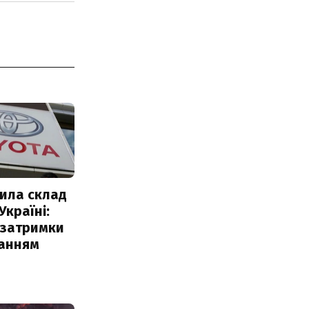
ила склад
Україні:
 затримки
чанням