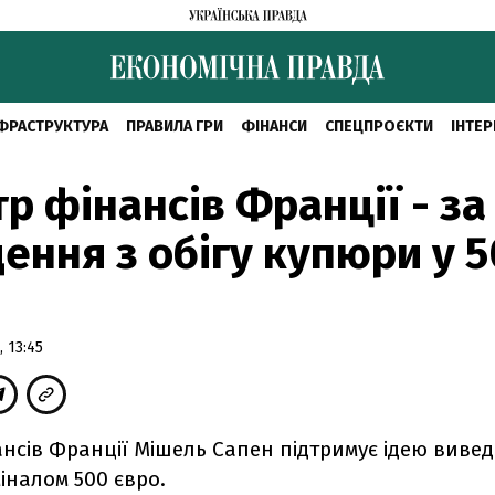
ФРАСТРУКТУРА
ПРАВИЛА ГРИ
ФІНАНСИ
СПЕЦПРОЄКТИ
ІНТЕР
тр фінансів Франції - за
ення з обігу купюри у 
 13:45
ансів Франції Мішель Сапен підтримує ідею вивед
іналом 500 євро.