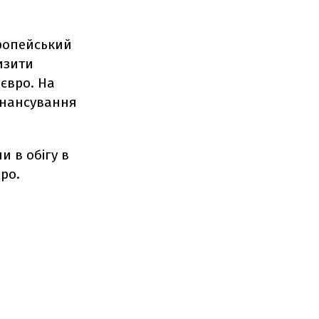
ропейський
изити
євро. На
фінансування
и в обігу в
ро.