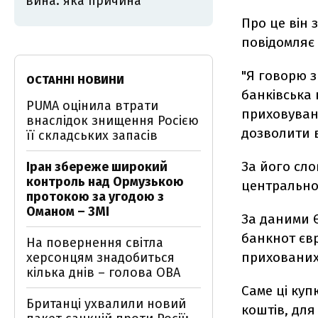
вина: яка причина
Про це він з
повідомляє
"Я говорю з
ОСТАННІ НОВИНИ
банківська
PUMA оцінила втрати
приховуван
внаслідок знищення Росією
дозволити в
її складських запасів
За його сло
Іран збереже широкий
контроль над Ормузькою
центрально
протокою за угодою з
Оманом – ЗМІ
За даними Є
банкнот євр
На повернення світла
прихованих
херсонцям знадобиться
кілька днів – голова ОВА
Саме ці куп
Британці ухвалили новий
коштів, для