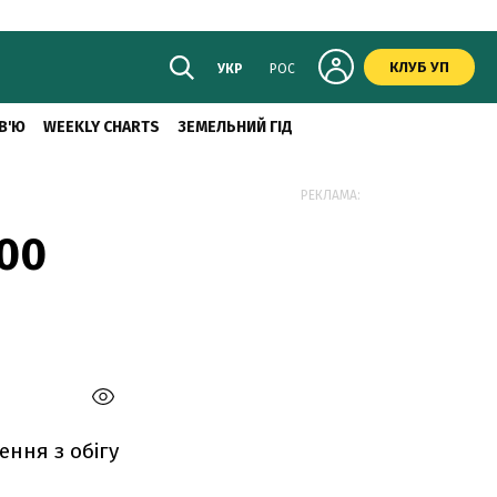
КЛУБ УП
УКР
РОС
В'Ю
WEEKLY CHARTS
ЗЕМЕЛЬНИЙ ГІД
РЕКЛАМА:
500
ення з обігу