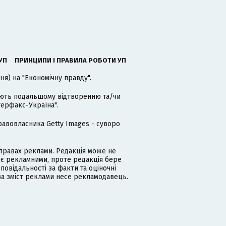
УП
ПРИНЦИПИ І ПРАВИЛА РОБОТИ УП
я) на "Економічну правду".
гають подальшому відтворенню та/чи
терфакс-Україна".
равовласника Getty Images - суворо
равах реклами. Редакція може не
 є рекламними, проте редакція бере
дповідальності за факти та оціночні
за зміст реклами несе рекламодавець.