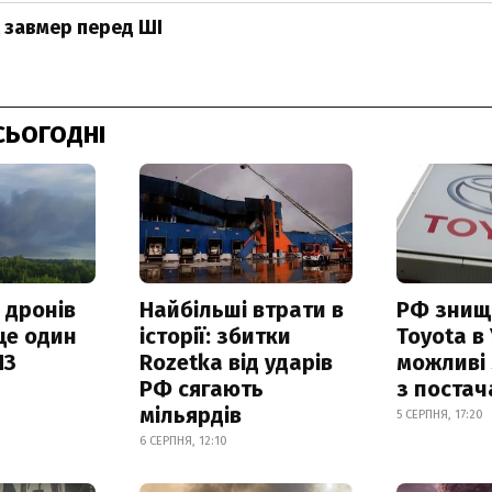
 завмер перед ШІ
СЬОГОДНІ
 дронів
Найбільші втрати в
РФ знищ
ще один
історії: збитки
Toyota в 
ПЗ
Rozetka від ударів
можливі
РФ сягають
з поста
мільярдів
5 СЕРПНЯ, 17:20
6 СЕРПНЯ, 12:10