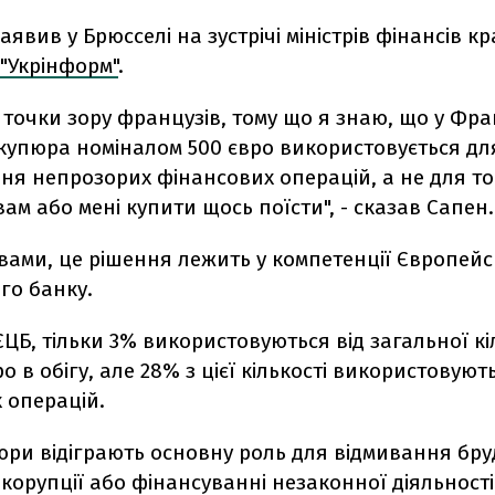
аявив у Брюсселі на зустрічі міністрів фінансів кр
"Укрінформ"
.
 точки зору французів, тому що я знаю, що у Фран
 купюра номіналом 500 євро використовується дл
ня непрозорих фінансових операцій, а не для то
ам або мені купити щось поїсти", - сказав Сапен.
вами, це рішення лежить у компетенції Європей
го банку.
ЦБ, тільки 3% використовуються від загальної кі
о в обігу, але 28% з цієї кількості використовуют
 операцій.
юри відіграють основну роль для відмивання бр
 корупції або фінансуванні незаконної діяльності 