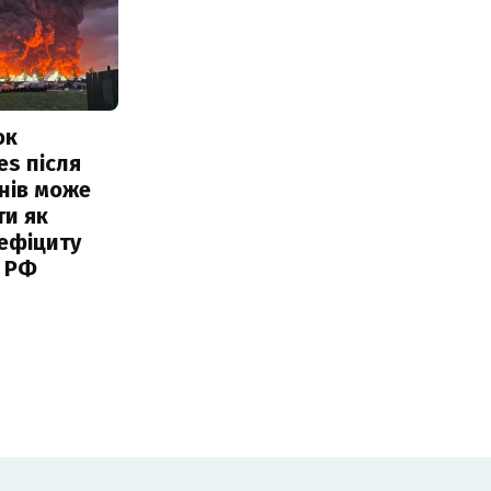
ок
es після
нів може
ти як
ефіциту
 РФ