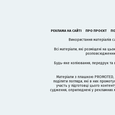
РЕКЛАМА НА САЙТІ
ПРО ПРОЄКТ
ПО
Використання матеріалів с
Всі матеріали, які розміщені на цьо
розповсюдженню в
Будь-яке копіювання, передрук та 
Матеріали з плашкою PROMOTED, 
поділяти погляди, які в них промо
участь у підготовці цього контенту
судження, оприлюднені у рекламних м