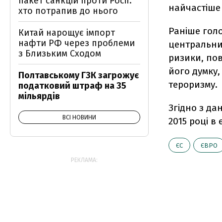
пакет санкцій проти Росії:
найчастіше 
хто потрапив до нього
Раніше гол
Китай нарощує імпорт
нафти РФ через проблеми
центральни
з Близьким Сходом
ризики, пов
його думку,
Полтавському ГЗК загрожує
тероризму.
податковий штраф на 35
мільярдів
Згідно з да
ВСІ НОВИНИ
2015 році в
ЄС
ЄВРО
РЕКЛАМА: