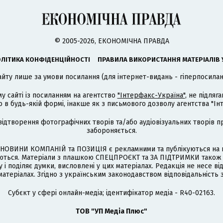
© 2005-2026, ЕКОНОМІЧНА ПРАВДА
ЛІТИКА КОНФІДЕНЦІЙНОСТІ
ПРАВИЛА ВИКОРИСТАННЯ МАТЕРІАЛІВ 
айту лише за умови посилання (для інтернет-видань - гіперпосиланн
му сайті із посиланням на агентство
"Інтерфакс-Україна"
, не підля
 будь-якій формі, інакше як з письмового дозволу агентства "Ін
відтворення фотографічних творів та/або аудіовізуальних творів п
забороняється.
НОВИНИ КОМПАНІЙ та ПОЗИЦІЯ є рекламними та публікуються на п
туються. Матеріали з плашкою СПЕЦПРОЄКТ та ЗА ПІДТРИМКИ також
 і поділяє думки, висловлені у цих матеріалах. Редакція не несе ві
атеріалах. Згідно з українським законодавством відповідальність 
Cубєкт у сфері онлайн-медіа; ідентифікатор медіа - R40-02163.
ТОВ "УП Медіа Плюс"