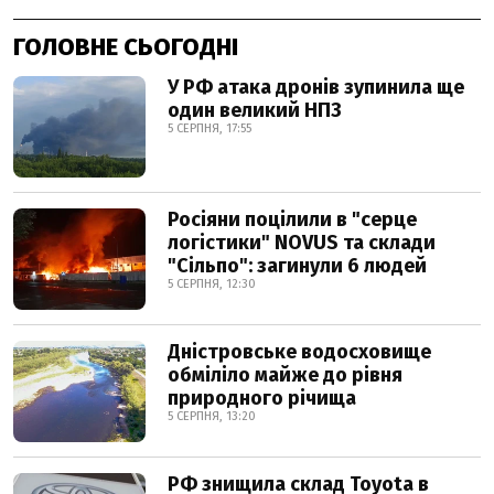
ГОЛОВНЕ СЬОГОДНІ
У РФ атака дронів зупинила ще
один великий НПЗ
5 СЕРПНЯ, 17:55
Росіяни поцілили в "серце
логістики" NOVUS та склади
"Сільпо": загинули 6 людей
5 СЕРПНЯ, 12:30
Дністровське водосховище
обміліло майже до рівня
природного річища
5 СЕРПНЯ, 13:20
РФ знищила склад Toyota в