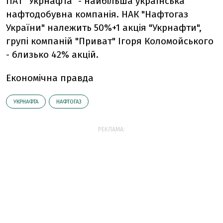
ПАТ "Укрнафта" - найбільша українська
нафтодобувна компанія. НАК "Нафтогаз
України" належить 50%+1 акція "Укрнафти",
групі компаній "Приват" Ігоря Коломойського
- близько 42% акцій.
Економічна правда
УКРНАФТА
НАФТОГАЗ
РЕКЛАМА: