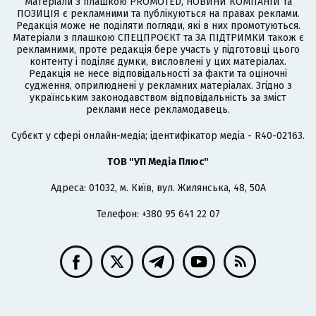
Матеріали з плашкою PROMOTED, НОВИНИ КОМПАНІЙ та
ПОЗИЦІЯ є рекламними та публікуються на правах реклами.
Редакція може не поділяти погляди, які в них промотуються.
Матеріали з плашкою СПЕЦПРОЄКТ та ЗА ПІДТРИМКИ також є
рекламними, проте редакція бере участь у підготовці цього
контенту і поділяє думки, висловлені у цих матеріалах.
Редакція не несе відповідальності за факти та оціночні
судження, оприлюднені у рекламних матеріалах. Згідно з
українським законодавством відповідальність за зміст
реклами несе рекламодавець.
Cубєкт у сфері онлайн-медіа; ідентифікатор медіа - R40-02163.
ТОВ "УП Медіа Плюс"
Адреса: 01032, м. Київ, вул. Жилянська, 48, 50А
Телефон: +380 95 641 22 07