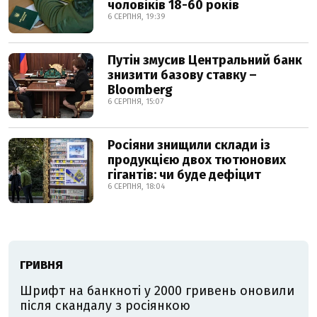
чоловіків 18-60 років
6 СЕРПНЯ, 19:39
Путін змусив Центральний банк
знизити базову ставку –
Bloomberg
6 СЕРПНЯ, 15:07
Росіяни знищили склади із
продукцією двох тютюнових
гігантів: чи буде дефіцит
6 СЕРПНЯ, 18:04
ГРИВНЯ
Шрифт на банкноті у 2000 гривень оновили
після скандалу з росіянкою