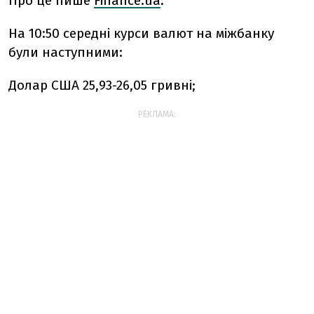
Про це пише
Finanсe.ua
.
На 10:50 середні курси валют на міжбанку
були наступними:
Долар США 25,93-26,05 гривні;
РЕКЛАМА: