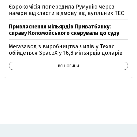
Єврокомісія попередила Румунію через
наміри відкласти відмову від вугільних ТЕС
Привласнення мільярдів Приватбанку:
справу Коломойського скерували до суду
Мегазавод з виробництва чипів у Техасі
обійдеться SpaceX у 16,8 мільярдів доларів
ВСІ НОВИНИ