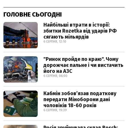
ГОЛОВНЕ СЬОГОДНІ
Найбільші втрати в історії:
збитки Rozetka від ударів РФ
сягають мільярдів
6 СЕРПНЯ, 12:10
"Ринок пройде по краю". Чому
дорожчає пальне і чи вистачить
його на АЗС
6 СЕРПНЯ, 06:00
Кабмін зобовʼязав податкову
передати Міноборони дані
чоловіків 18-60 років
6 СЕРПНЯ, 19:39
Росія зруйнувала склад Bosch: