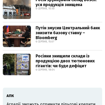
уся продукція знищена
6 СЕРПНЯ, 10:50
Путін змусив Центральний банк
знизити базову ставку –
Bloomberg
6 СЕРПНЯ, 15:07
Росіяни знищили склади із
продукцією двох тютюнових
гігантів: чи буде дефіцит
6 СЕРПНЯ, 18:04
АПК
Аграрії зможуть отримати пільгові кредити