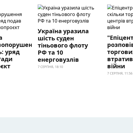
Україна уразила
а
"Епіцен
шість суден
вопорушення
розповів
тіньового флоту
: уряд
торгови
РФ та 10
Ради
втратив
енерговузлів
єкт
війни
7 СЕРПНЯ, 18:10
7 СЕРПНЯ, 11:56