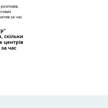
тр"
, скільки
х центрів
 за час