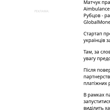
Матчук пра
Aimbulance
РЕКЛАМА:
Рубцов - р
GlobalMoney
Стартап пр
українців 
Там, за сл
увагу пред
Після пове
партнерство
платіжних р
В рамках п
запуститис
виділить ха