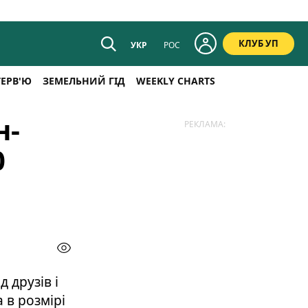
КЛУБ УП
УКР
РОС
ТЕРВ'Ю
ЗЕМЕЛЬНИЙ ГІД
WEEKLY CHARTS
н-
РЕКЛАМА:
0
 друзів і
 в розмірі