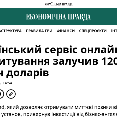
АСТРУКТУРА
ПРАВИЛА ГРИ
ФІНАНСИ
СПЕЦПРОЄКТИ
ІН
їнський сервіс онлай
итування залучив 12
ч доларів
 14:54
nd, який дозволяє отримувати миттєві позики від
установ, привернув інвестиції від бізнес-ангела