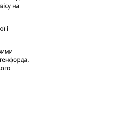
вісу на
ї і
вими
Стенфорда,
ього