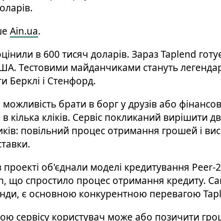
оларів.
ше
Ain.ua
.
інили в 600 тисяч доларів. Зараз Taplend готу
США. Тестовими майданчиками стануть легенда
и Берклі і Стенфорд.
 можливість брати в борг у друзів або фінансо
 в кілька кліків. Сервіс покликаний вирішити д
ків: повільний процес отримання грошей і вис
ставки.
 проекті об'єднали моделі кредитування Peer-2-
n, що спростило процес отримання кредиту. Са
нди, є основною конкурентною перевагою Tapl
ою сервісу користувач може або позичити грош