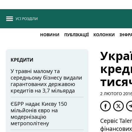
УСІ РОЗДІЛИ
НОВИНИ
ПУБЛІКАЦІЇ
КОЛОНКИ
ІНФР
Укра
КРЕДИТИ
кред
У травні малому та
тися
середньому бізнесу видали
гарантованих державою
кредитів на 3,7 мільярда
2 ЛЮТОГО 2016,
ЄБРР надає Києву 150
мільйонів євро на
модернізацію
Сервіс Tale
метрополітену
фінансових 