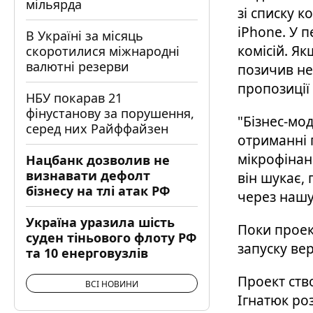
мільярда
зі списку к
iPhone. У 
В Україні за місяць
комісій. Як
скоротилися міжнародні
валютні резерви
позичив не
пропозиції
НБУ покарав 21
фінустанову за порушення,
"Бізнес-мод
серед них Райффайзен
отриманні 
мікрофінанс
Нацбанк дозволив не
визнавати дефолт
він шукає,
бізнесу на тлі атак РФ
через нашу 
Україна уразила шість
Поки проек
суден тіньового флоту РФ
запуску вер
та 10 енерговузлів
Проект ство
ВСІ НОВИНИ
Ігнатюк ро