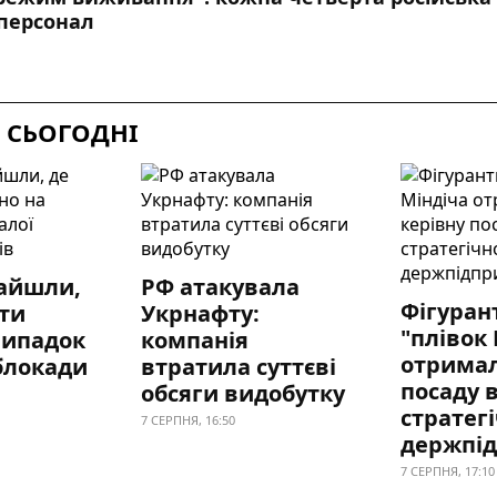
персонал
 СЬОГОДНІ
найшли,
РФ атакувала
Фігуран
ати
Укрнафту:
"плівок
випадок
компанія
отримал
блокади
втратила суттєві
посаду 
обсяги видобутку
стратег
7 СЕРПНЯ, 16:50
держпід
7 СЕРПНЯ, 17:10