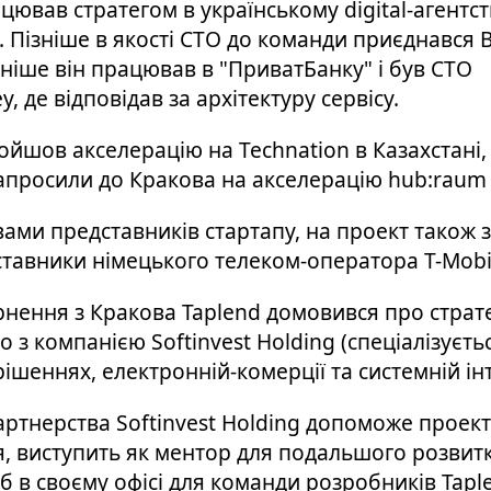
цював стратегом в українському digital-агентст
. Пізніше в якості СТО до команди приєднався
аніше він працював в "ПриватБанку" і був CTO
, де відповідав за архітектуру сервісу.
ойшов акселерацію на Technation в Казахстані, 
запросили до Кракова на акселерацію hub:raum
овами представників стартапу, на проект також 
ставники німецького телеком-оператора T-Mobi
рнення з Кракова Taplend домовився про страт
 з компанією Softinvest Holding (спеціалізуєть
ішеннях, електронній-комерції та системній інт
артнерства Softinvest Holding допоможе проект
я, виступить як ментор для подальшого розвитк
б в своєму офісі для команди розробників Tapl