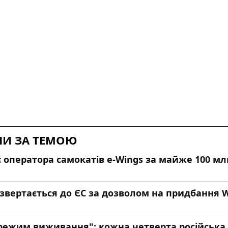
ЛИ ЗА ТЕМОЮ
є оператора самокатів e-Wings за майже 100 мл
звертається до ЄС за дозволом на придбання W
 режим виживання": кожна четверта російська