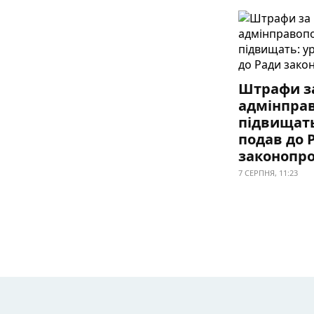
Штрафи з
адмінпра
підвищать
подав до 
законопро
7 СЕРПНЯ, 11:23