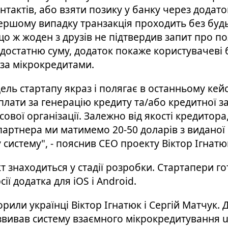
онтактів, або взяти позику у банку через додато
першому випадку транзакція проходить без буд
що ж жоден з друзів не підтвердив запит про п
достатню суму, додаток покаже користувачеві б
 за мікрокредитами.
ель стартапу якраз і полягає в останньому кейсі
плати за генерацію кредиту та/або кредитної з
ової організації. Залежно від якості кредитора,
 партнера ми матимемо 20-50 доларів з виданої
систему", - пояснив CEO проекту Віктор Ігнатю
т знаходиться у стадії розробки. Стартапери г
сії додатка для iOS і Android.
рили українці Віктор Ігнатюк і Сергій Матчук. 
звивав систему взаємного мікрокредитування uC