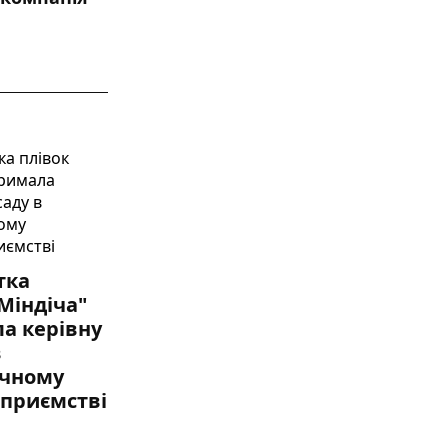
тка
 Міндіча"
а керівну
в
ічному
приємстві