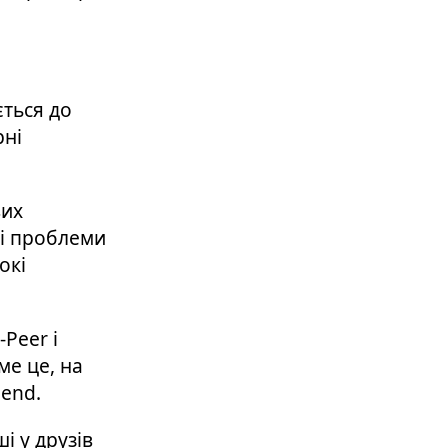
ється до
рні
вих
ві проблеми
окі
Peer і
ме це, на
end.
і у друзів