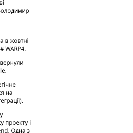
ві
 Володимир
а в жовтні
 # WARP4.
звернули
le.
егічне
ся на
еграції).
у
у проекту і
end. Одна з