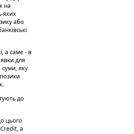
к на
ь-яких
озику або
анківські
, а саме - в
аявки для
 суми, яку
 позики
к.
отують до
До цього
redit, а