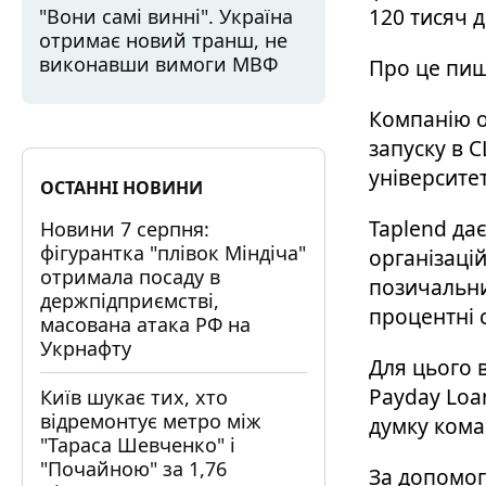
120 тисяч д
"Вони самі винні". Україна
отримає новий транш, не
виконавши вимоги МВФ
Про це пи
Компанію оц
запуску в 
університет
ОСТАННІ НОВИНИ
Taplend дає
Новини 7 серпня:
фігурантка "плівок Міндіча"
організацій
отримала посаду в
позичальни
держпідприємстві,
процентні 
масована атака РФ на
Укрнафту
Для цього в
Payday Loa
Київ шукає тих, хто
відремонтує метро між
думку кома
"Тараса Шевченко" і
"Почайною" за 1,76
За допомог