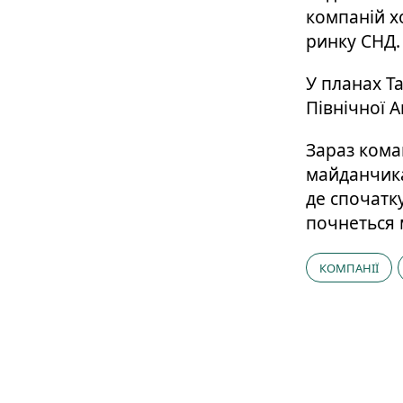
компаній х
ринку СНД.
У планах Ta
Північної А
Зараз кома
майданчика
де спочатку
почнеться 
КОМПАНІЇ