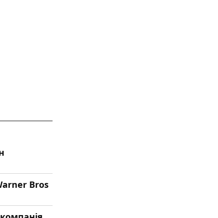
н
arner Bros
 компанія