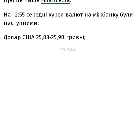
Про це пише
Finanсe.ua
.
На 12:55 середні курси валют на міжбанку були
наступними:
Долар США 25,83-25,98 гривні;
РЕКЛАМА: