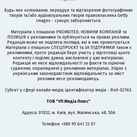
Будь-яке копіювання, передрук та відтворення фотографічних
творів та/або аудіовізуальних творів правовласника Getty
Images - суворо забороняється.
Матеріали з плашкою PROMOTED, НОВИНИ КОМПАНІЙ та
ПОЗИЦІЯ є рекламними та публікуються на правах реклами.
Редакція може не поділяти погляди, які в них промотуються.
Матеріали з плашкою СПЕЦПРОЄКТ та ЗА ПІДТРИМКИ також є
рекламними, проте редакція бере участь у підготовці цього
контенту і поділяє думки, висловлені у цих матеріалах.
Редакція не несе відповідальності за факти та оціночні
судження, оприлюднені у рекламних матеріалах. Згідно з
українським законодавством відповідальність за зміст
реклами несе рекламодавець.
Cубєкт у сфері онлайн-медіа; ідентифікатор медіа - R40-02163.
ТОВ "УП Медіа Плюс"
Адреса: 01032, м. Київ, вул. Жилянська, 48, 50А
Телефон: +380 95 641 22 07