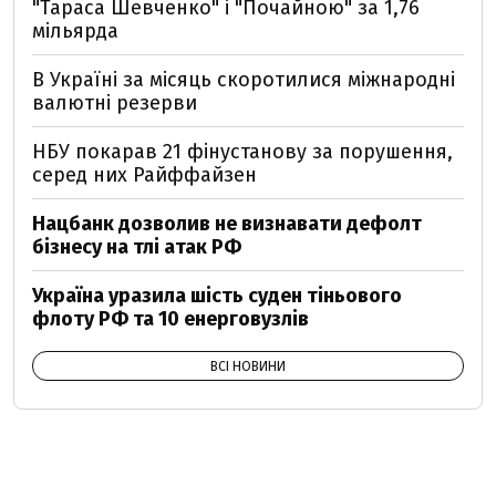
"Тараса Шевченко" і "Почайною" за 1,76
мільярда
В Україні за місяць скоротилися міжнародні
валютні резерви
НБУ покарав 21 фінустанову за порушення,
серед них Райффайзен
Нацбанк дозволив не визнавати дефолт
бізнесу на тлі атак РФ
Україна уразила шість суден тіньового
флоту РФ та 10 енерговузлів
ВСІ НОВИНИ