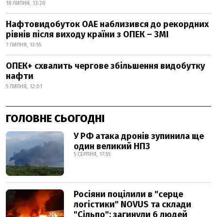
18 ЛИПНЯ, 13:20
Нафтовидобуток ОАЕ наблизився до рекордних
рівнів після виходу країни з ОПЕК – ЗМІ
7 ЛИПНЯ, 13:55
ОПЕК+ схвалить чергове збільшення видобутку
нафти
5 ЛИПНЯ, 12:01
ГОЛОВНЕ СЬОГОДНІ
У РФ атака дронів зупинила ще
один великий НПЗ
5 СЕРПНЯ, 17:55
Росіяни поцілили в "серце
логістики" NOVUS та склади
"Сільпо": загинули 6 людей