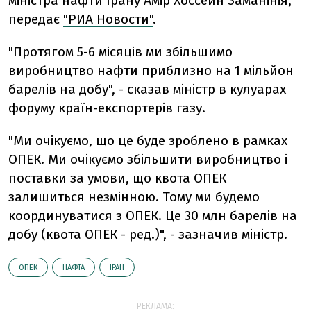
міністра нафти Ірану Амір Хоссейн Заманінія,
передає
"РИА Новости"
.
"Протягом 5-6 місяців ми збільшимо
виробництво нафти приблизно на 1 мільйон
барелів на добу", - сказав міністр в кулуарах
форуму країн-експортерів газу.
"Ми очікуємо, що це буде зроблено в рамках
ОПЕК. Ми очікуємо збільшити виробництво і
поставки за умови, що квота ОПЕК
залишиться незмінною. Тому ми будемо
координуватися з ОПЕК. Це 30 млн барелів на
добу (квота ОПЕК - ред.)", - зазначив міністр.
ОПЕК
НАФТА
ІРАН
РЕКЛАМА: