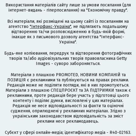
Використання матеріалів сайту лише за умови посилання (для
інтернет-видань - гіперпосилання) на "Економічну правду".
Всі матеріали, які розміщені на цьому сайті із посиланням на
агентство
"Інтерфакс-Україна"
, не підлягають подальшому
відтворенню та/чи розповсюдженню в будь-якій формі,
інакше як з письмового дозволу агентства "Інтерфакс-
Україна".
Будь-яке копіювання, передрук та відтворення фотографічних
творів та/або аудіовізуальних творів правовласника Getty
Images - суворо забороняється.
Матеріали з плашкою PROMOTED, НОВИНИ КОМПАНІЙ та
ПОЗИЦІЯ є рекламними та публікуються на правах реклами.
Редакція може не поділяти погляди, які в них промотуються.
Матеріали з плашкою СПЕЦПРОЄКТ та ЗА ПІДТРИМКИ також є
рекламними, проте редакція бере участь у підготовці цього
контенту і поділяє думки, висловлені у цих матеріалах.
Редакція не несе відповідальності за факти та оціночні
судження, оприлюднені у рекламних матеріалах. Згідно з
українським законодавством відповідальність за зміст
реклами несе рекламодавець.
Cубєкт у сфері онлайн-медіа; ідентифікатор медіа - R40-02163.