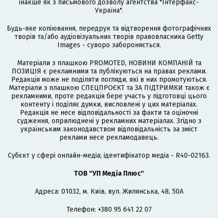
інакше як з письмового дозволу агентства "Інтерфакс-
Україна".
Будь-яке копіювання, передрук та відтворення фотографічних
творів та/або аудіовізуальних творів правовласника Getty
Images - суворо забороняється.
Матеріали з плашкою PROMOTED, НОВИНИ КОМПАНІЙ та
ПОЗИЦІЯ є рекламними та публікуються на правах реклами.
Редакція може не поділяти погляди, які в них промотуються.
Матеріали з плашкою СПЕЦПРОЄКТ та ЗА ПІДТРИМКИ також є
рекламними, проте редакція бере участь у підготовці цього
контенту і поділяє думки, висловлені у цих матеріалах.
Редакція не несе відповідальності за факти та оціночні
судження, оприлюднені у рекламних матеріалах. Згідно з
українським законодавством відповідальність за зміст
реклами несе рекламодавець.
Cубєкт у сфері онлайн-медіа; ідентифікатор медіа - R40-02163.
ТОВ "УП Медіа Плюс"
Адреса: 01032, м. Київ, вул. Жилянська, 48, 50А
Телефон: +380 95 641 22 07