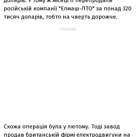
доларів. У тому ж місяці її перепродали
російській компанії "Елмаш-ЛТО" за понад 320
тисяч доларів, тобто на чверть дорожче.
РЕКЛАМА:
Схожа операція була у лютому. Тоді завод
продав британській фірмі електродвигуни на