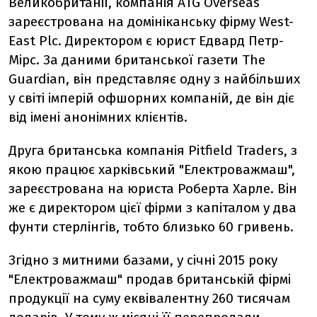
Великобританії, компанія ATG Overseas
зареєстрована на домініканську фірму West-
East Plc. Директором є юрист Едвард Петр-
Мірс. За даними британської газети The
Guardian, він представляє одну з найбільших
у світі імперій офшорних компаній, де він діє
від імені анонімних клієнтів.
Друга британська компанія Pitfield Traders, з
якою працює харківський "Електроважмаш",
зареєстрована на юриста Роберта Харле. Він
же є директором цієї фірми з капіталом у два
фунти стерлінгів, тобто близько 60 гривень.
Згідно з митними базами, у січні 2015 року
"Електроважмаш" продав британській фірмі
продукції на суму еквівалентну 260 тисячам