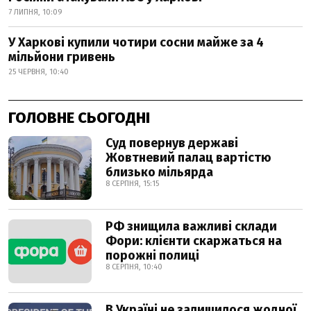
7 ЛИПНЯ, 10:09
У Харкові купили чотири сосни майже за 4
мільйони гривень
25 ЧЕРВНЯ, 10:40
ГОЛОВНЕ СЬОГОДНІ
Суд повернув державі
Жовтневий палац вартістю
близько мільярда
8 СЕРПНЯ, 15:15
РФ знищила важливі склади
Фори: клієнти скаржаться на
порожні полиці
8 СЕРПНЯ, 10:40
В Україні не залишилося жодної