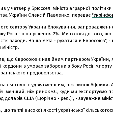
ив у четвер у Брюсселі міністр аграрної політики
тва України Олексій Павленко, передає
"Укрінфор
ого сектору України блокування, запровадження 
ку Росії - ціна рішення 2%. Ми готові до того, що 
ткі заходи. Наша мета - рухатися в Євросоюз", -
 міністр.
ив, що Євросоюз є надійним партнером України, 
ї кордони в умовах заборони з боку Росії імпорт
країнського продовольства.
на сьогодні є удвічі меншим, ніж ринок Африки. 
чі менший, ніж ринок ЄС, куди ми експортуємо пр
д доларів США (щорічно - ред.)", - зауважив мініс
, що та тлі високої якості української сільського