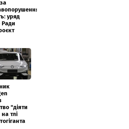
за
авопорушення
ь: уряд
 Ради
роєкт
сник
gen
в
тво "діяти
 на тлі
тогіганта