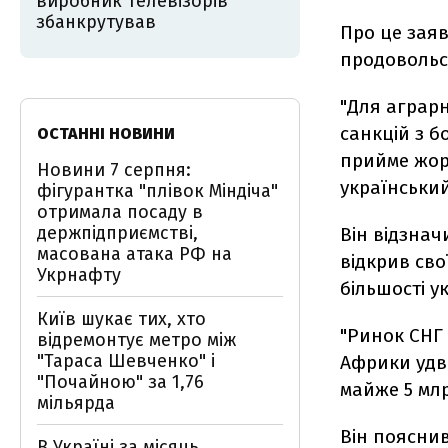
виробник телевізорів
збанкрутував
Про це заяв
продовольс
"Для аграрн
санкцій з бо
ОСТАННІ НОВИНИ
прийме жорс
Новини 7 серпня:
український
фігурантка "плівок Міндіча"
отримала посаду в
держпідприємстві,
Він відзнач
масована атака РФ на
відкрив сво
Укрнафту
більшості у
Київ шукає тих, хто
"Ринок СНГ 
відремонтує метро між
"Тараса Шевченко" і
Африки удві
"Почайною" за 1,76
майже 5 млр
мільярда
Він пояснив
В Україні за місяць