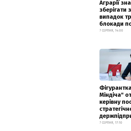
Аграрії зн
зберігати 
випадок т
блокади по
7 СЕРПНЯ, 14:00
Фігурантка
Міндіча" 
керівну по
стратегічн
держпідпр
7 СЕРПНЯ, 17:10