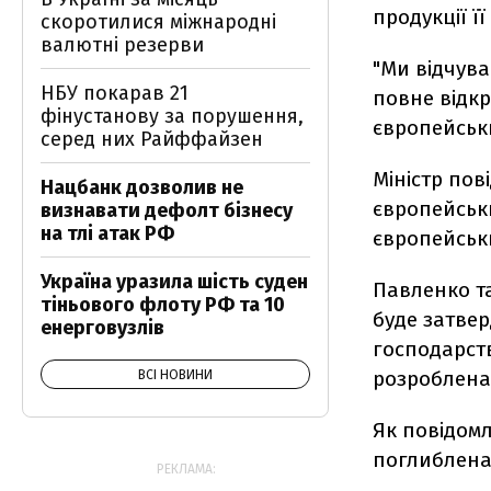
продукції її
скоротилися міжнародні
валютні резерви
"Ми відчува
НБУ покарав 21
повне відкр
фінустанову за порушення,
європейськи
серед них Райффайзен
Міністр пов
Нацбанк дозволив не
європейськи
визнавати дефолт бізнесу
на тлі атак РФ
європейськ
Україна уразила шість суден
Павленко т
тіньового флоту РФ та 10
буде затвер
енерговузлів
господарств
розроблена 
ВСІ НОВИНИ
Як повідомл
поглиблена 
РЕКЛАМА: