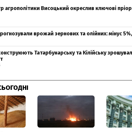
тр агрополітики Висоцький окреслив ключові пріо
прогнозували врожай зернових та олійних: мінус 5%,
еконструюють Татарбунарську та Кілійську зрошувал
т
5
СЬОГОДНІ