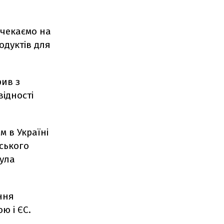
 чекаємо на
одуктів для
рив з
ідності
 в Україні
ського
була
ння
ою і ЄС.