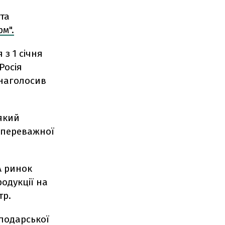
 та
м".
з 1 січня
Росія
 наголосив
який
у переважної
А ринок
одукції на
тр.
сподарської