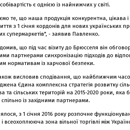
 собівартість є однією із найнижчих у світі.
ємо те, що наша продукція конкурентна, цікава і
иття з 1 січня кордонів для нових українських пр
х супермаркетів", - заявив Павленко.
ідомив, що під час візиту до Брюсселя він обгово
ми партнерами синхронізацію підходів до відпов
им нормативам із харчової безпеки.
акож висловив сподівання, що найближчим часом
джена Єдина комплексна стратегія розвитку сіль
а та сільських територій на 2015-2020 роки, яка 
спільно із західними партнерами.
ялося, з 1 січня 2016 року розпочне функціонува
і всеохоплююча зона вільної торгівлі між Україн