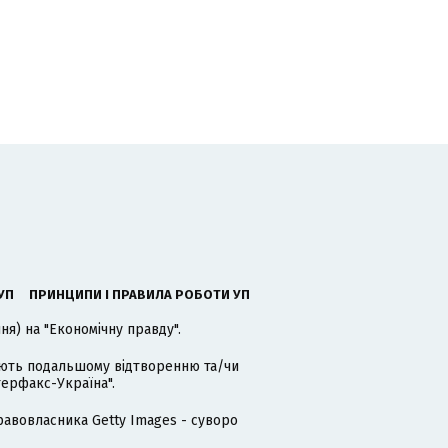
УП
ПРИНЦИПИ І ПРАВИЛА РОБОТИ УП
я) на "Економічну правду".
гають подальшому відтворенню та/чи
терфакс-Україна".
равовласника Getty Images - суворо