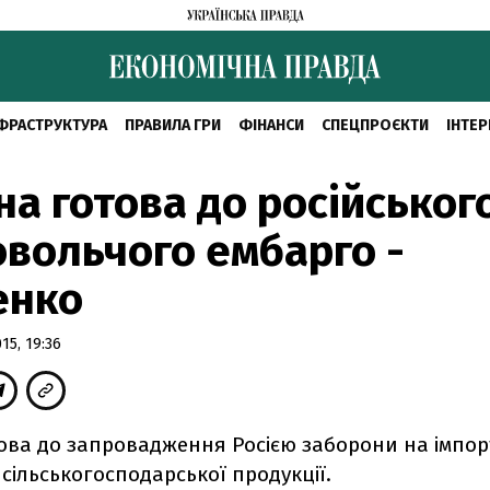
ФРАСТРУКТУРА
ПРАВИЛА ГРИ
ФІНАНСИ
СПЕЦПРОЄКТИ
ІНТЕР
на готова до російськог
вольчого ембарго -
енко
5, 19:36
това до запровадження Росією заборони на імпор
 сільськогосподарської продукції.