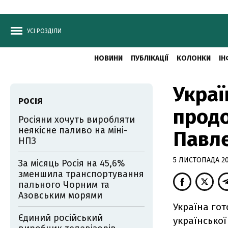
УСІ РОЗДІЛИ
НОВИНИ
ПУБЛІКАЦІЇ
КОЛОНКИ
ІН
Украї
РОСІЯ
продо
Росіяни хочуть виробляти
неякісне паливо на міні-
Павл
НПЗ
5 ЛИСТОПАДА 201
За місяць Росія на 45,6%
зменшила транспортування
пального Чорним та
Азовським морями
Україна го
Єдиний російський
української