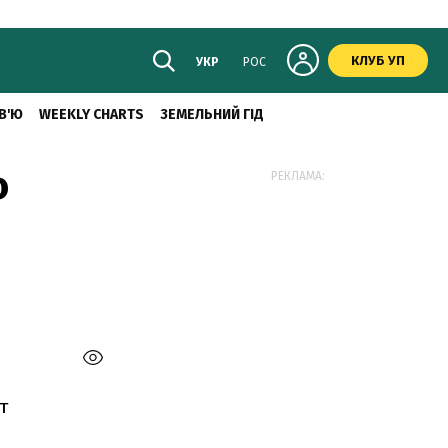
КЛУБ УП
УКР
РОС
В'Ю
WEEKLY CHARTS
ЗЕМЕЛЬНИЙ ГІД
о
РЕКЛАМА:
т