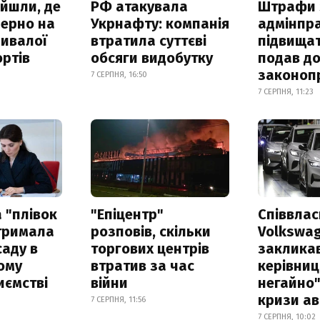
айшли, де
РФ атакувала
Штрафи 
зерно на
Укрнафту: компанія
адмінпр
ривалої
втратила суттєві
підвищат
ртів
обсяги видобутку
подав до
законоп
7 СЕРПНЯ, 16:50
7 СЕРПНЯ, 11:23
 "плівок
"Епіцентр"
Співвла
отримала
розповів, скільки
Volkswa
саду в
торгових центрів
заклика
ому
втратив за час
керівниц
иємстві
війни
негайно"
кризи ав
7 СЕРПНЯ, 11:56
7 СЕРПНЯ, 10:02