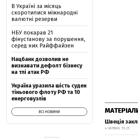
В Україні за місяць
скоротилися міжнародні
валютні резерви
НБУ покарав 21
фінустанову за порушення,
серед них Райффайзен
Нацбанк дозволив не
визнавати дефолт бізнесу
на тлі атак РФ
Україна уразила шість суден
тіньового флоту РФ та 10
енерговузлів
МАТЕРІАЛ
ВСІ НОВИНИ
Швеція закл
4 ЧЕРВНЯ, 19:25