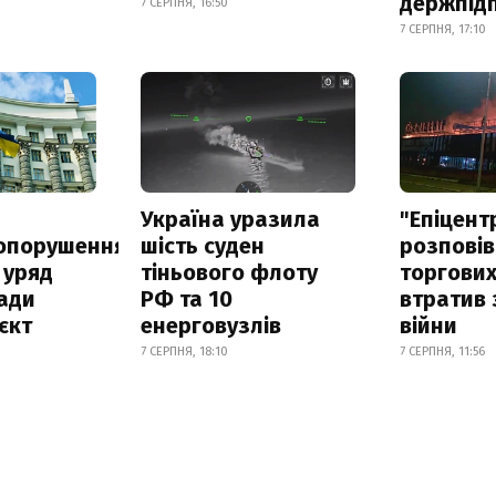
держпід
7 СЕРПНЯ, 16:50
7 СЕРПНЯ, 17:10
а
Україна уразила
"Епіцент
опорушення
шість суден
розповів
 уряд
тіньового флоту
торгових
ади
РФ та 10
втратив 
єкт
енерговузлів
війни
7 СЕРПНЯ, 18:10
7 СЕРПНЯ, 11:56