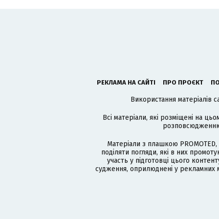
РЕКЛАМА НА САЙТІ
ПРО ПРОЄКТ
ПО
Використання матеріалів с
Всі матеріали, які розміщені на цьо
розповсюдженню в
Матеріали з плашкою PROMOTED, 
поділяти погляди, які в них промо
участь у підготовці цього контенту
судження, оприлюднені у рекламних м