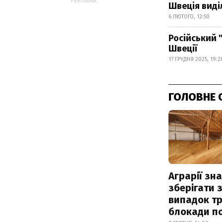
РЕКЛАМА:
Швеція виді
6 ЛЮТОГО, 12:50
Російський 
Швеції
17 ГРУДНЯ 2025, 19:2
ГОЛОВНЕ 
Аграрії зн
зберігати 
випадок т
блокади по