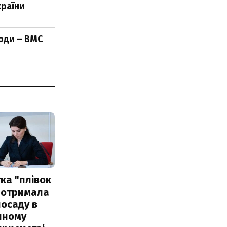
країни
люди – ВМС
ка "плівок
 отримала
посаду в
чному