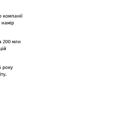
 компанії
є намір
а 200 млн
цій
5 року
ту.