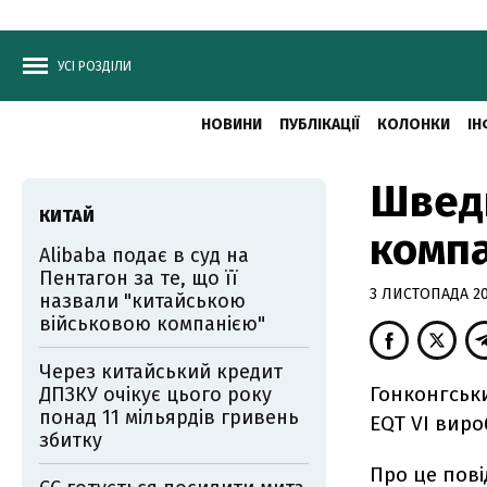
УСІ РОЗДІЛИ
НОВИНИ
ПУБЛІКАЦІЇ
КОЛОНКИ
ІН
Шведи
КИТАЙ
компа
Alibaba подає в суд на
Пентагон за те, що її
3 ЛИСТОПАДА 201
назвали "китайською
військовою компанією"
Через китайський кредит
Гонконгськи
ДПЗКУ очікує цього року
понад 11 мільярдів гривень
EQT VI виро
збитку
Про це пові