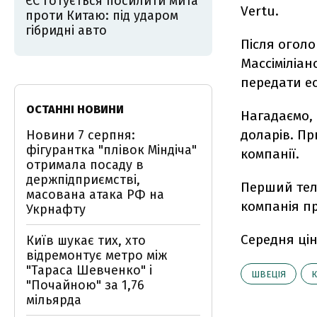
ЄС готується посилити мита
Vertu.
проти Китаю: під ударом
гібридні авто
Після огол
Массіміліан
передати ес
ОСТАННІ НОВИНИ
Нагадаємо, 
доларів. Пр
Новини 7 серпня:
фігурантка "плівок Міндіча"
компанії.
отримала посаду в
держпідприємстві,
Перший теле
масована атака РФ на
компанія пр
Укрнафту
Середня цін
Київ шукає тих, хто
відремонтує метро між
"Тараса Шевченко" і
ШВЕЦІЯ
К
"Почайною" за 1,76
мільярда