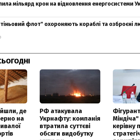
лила мільярд крон на відновлення енергосистеми У
"тіньовий флот" охороняють кораблі та озброєні 
0
СЬОГОДНІ
айшли, де
РФ атакувала
Фігурант
зерно на
Укрнафту: компанія
Міндіча"
ривалої
втратила суттєві
керівну 
ртів
обсяги видобутку
стратегі