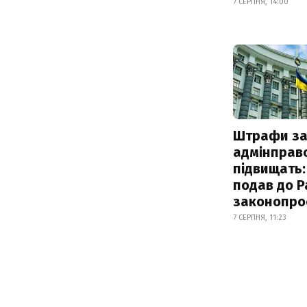
7 СЕРПНЯ, 14:00
Штрафи з
адмінправ
підвищать:
подав до Р
законопро
7 СЕРПНЯ, 11:23