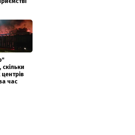
приємстві
р"
, скільки
 центрів
за час