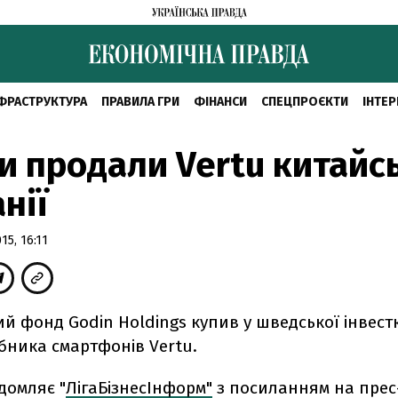
ФРАСТРУКТУРА
ПРАВИЛА ГРИ
ФІНАНСИ
СПЕЦПРОЄКТИ
ІНТЕР
 продали Vertu китайс
нії
5, 16:11
й фонд Godin Holdings купив у шведської інвест
бника смартфонів Vertu.
домляє "
ЛігаБізнесІнформ"
з посиланням на прес