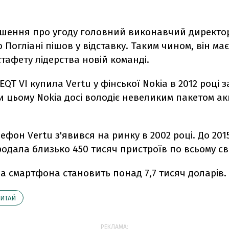
ошення про угоду головний виконавчий директор
о Погліані пішов у відставку. Таким чином, він ма
тафету лідерства новій команді.
EQT VI купила Vertu у фінської Nokia в 2012 році з
и цьому Nokia досі володіє невеликим пакетом ак
фон Vertu з'явився на ринку в 2002 році. До 201
одала близько 450 тисяч пристроїв по всьому сві
а смартфона становить понад 7,7 тисяч доларів.
ИТАЙ
РЕКЛАМА: