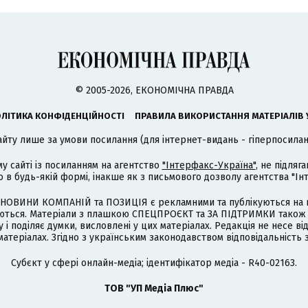
© 2005-2026, ЕКОНОМІЧНА ПРАВДА
ЛІТИКА КОНФІДЕНЦІЙНОСТІ
ПРАВИЛА ВИКОРИСТАННЯ МАТЕРІАЛІВ 
айту лише за умови посилання (для інтернет-видань - гіперпосиланн
му сайті із посиланням на агентство
"Інтерфакс-Україна"
, не підля
 будь-якій формі, інакше як з письмового дозволу агентства "Ін
НОВИНИ КОМПАНІЙ та ПОЗИЦІЯ є рекламними та публікуються на п
туються. Матеріали з плашкою СПЕЦПРОЄКТ та ЗА ПІДТРИМКИ також
 і поділяє думки, висловлені у цих матеріалах. Редакція не несе ві
атеріалах. Згідно з українським законодавством відповідальність 
Cубєкт у сфері онлайн-медіа; ідентифікатор медіа - R40-02163.
ТОВ "УП Медіа Плюс"