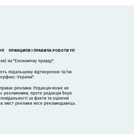
УП
ПРИНЦИПИ І ПРАВИЛА РОБОТИ УП
я) на "Економічну правду".
гають подальшому відтворенню та/чи
терфакс-Україна".
равах реклами. Редакція може не
 є рекламними, проте редакція бере
дповідальності за факти та оціночні
за зміст реклами несе рекламодавець.