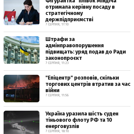
Фігурантка "плівок Міндіча"
отримала керівну посаду в
стратегічному
держпідприємстві
7 СЕРПНЯ, 17:10
Штрафи за
адмінправопорушення
підвищать: уряд подав до Ради
законопроєкт
7 СЕРПНЯ, 11:23
"Епіцентр" розповів, скільки
торгових центрів втратив за час
війни
7 СЕРПНЯ, 11:56
Україна уразила шість суден
тіньового флоту РФ та 10
енерговузлів
7 СЕРПНЯ, 18:10