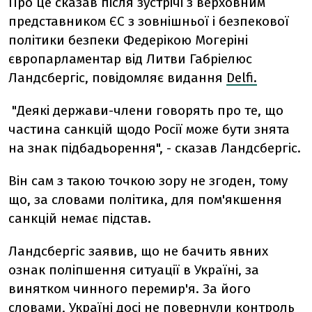
Про це сказав після зустрічі з верховним
представником ЄС з зовнішньої і безпекової
політики безпеки Федерікою Могеріні
європарламентар від Литви Габріелюс
Ландсбергіс, повідомляє видання
Delfi.
"Деякі держави-члени говорять про те, що
частина санкцій щодо Росії може бути знята
на знак підбадьорення", - сказав Ландсбергіс.
Він сам з такою точкою зору не згоден, тому
що, за словами політика, для пом'якшення
санкцій немає підстав.
Ландсбергіс заявив, що не бачить явних
ознак поліпшення ситуації в Україні, за
винятком чинного перемир'я. За його
словами, Україні досі не повернули контроль