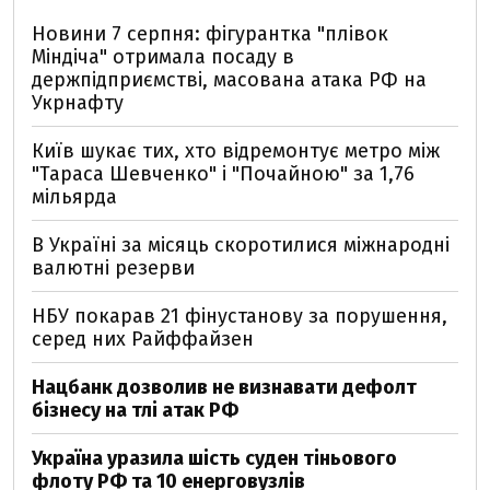
Новини 7 серпня: фігурантка "плівок
Міндіча" отримала посаду в
держпідприємстві, масована атака РФ на
Укрнафту
Київ шукає тих, хто відремонтує метро між
"Тараса Шевченко" і "Почайною" за 1,76
мільярда
В Україні за місяць скоротилися міжнародні
валютні резерви
НБУ покарав 21 фінустанову за порушення,
серед них Райффайзен
Нацбанк дозволив не визнавати дефолт
бізнесу на тлі атак РФ
Україна уразила шість суден тіньового
флоту РФ та 10 енерговузлів