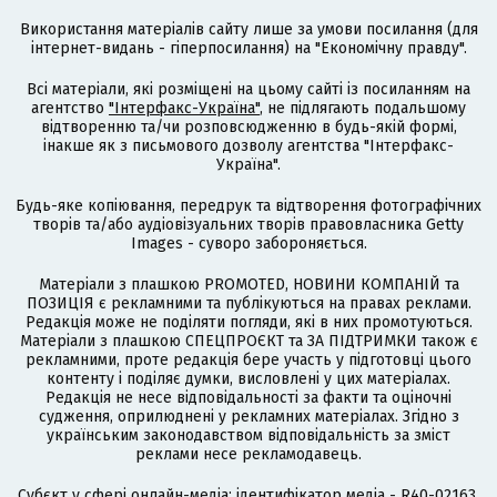
Використання матеріалів сайту лише за умови посилання (для
інтернет-видань - гіперпосилання) на "Економічну правду".
Всі матеріали, які розміщені на цьому сайті із посиланням на
агентство
"Інтерфакс-Україна"
, не підлягають подальшому
відтворенню та/чи розповсюдженню в будь-якій формі,
інакше як з письмового дозволу агентства "Інтерфакс-
Україна".
Будь-яке копіювання, передрук та відтворення фотографічних
творів та/або аудіовізуальних творів правовласника Getty
Images - суворо забороняється.
Матеріали з плашкою PROMOTED, НОВИНИ КОМПАНІЙ та
ПОЗИЦІЯ є рекламними та публікуються на правах реклами.
Редакція може не поділяти погляди, які в них промотуються.
Матеріали з плашкою СПЕЦПРОЄКТ та ЗА ПІДТРИМКИ також є
рекламними, проте редакція бере участь у підготовці цього
контенту і поділяє думки, висловлені у цих матеріалах.
Редакція не несе відповідальності за факти та оціночні
судження, оприлюднені у рекламних матеріалах. Згідно з
українським законодавством відповідальність за зміст
реклами несе рекламодавець.
Cубєкт у сфері онлайн-медіа; ідентифікатор медіа - R40-02163.