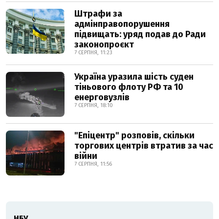
Штрафи за
адмінправопорушення
підвищать: уряд подав до Ради
законопроєкт
7 СЕРПНЯ, 11:23
Україна уразила шість суден
тіньового флоту РФ та 10
енерговузлів
7 СЕРПНЯ, 18:10
"Епіцентр" розповів, скільки
торгових центрів втратив за час
війни
7 СЕРПНЯ, 11:56
НБУ