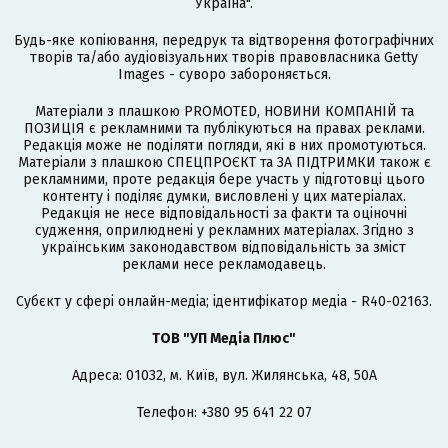
Україна".
Будь-яке копіювання, передрук та відтворення фотографічних
творів та/або аудіовізуальних творів правовласника Getty
Images - суворо забороняється.
Матеріали з плашкою PROMOTED, НОВИНИ КОМПАНІЙ та
ПОЗИЦІЯ є рекламними та публікуються на правах реклами.
Редакція може не поділяти погляди, які в них промотуються.
Матеріали з плашкою СПЕЦПРОЄКТ та ЗА ПІДТРИМКИ також є
рекламними, проте редакція бере участь у підготовці цього
контенту і поділяє думки, висловлені у цих матеріалах.
Редакція не несе відповідальності за факти та оціночні
судження, оприлюднені у рекламних матеріалах. Згідно з
українським законодавством відповідальність за зміст
реклами несе рекламодавець.
Cубєкт у сфері онлайн-медіа; ідентифікатор медіа - R40-02163.
ТОВ "УП Медіа Плюс"
Адреса: 01032, м. Київ, вул. Жилянська, 48, 50А
Телефон: +380 95 641 22 07