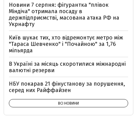
Новини 7 серпня: фігурантка "плівок
Міндіча" отримала посаду в
держпідприємстві, масована атака РФ на
Укрнафту
Київ шукає тих, хто відремонтує метро між
"Тараса Шевченко" і "Почайною" за 1,76
мільярда
В Україні за місяць скоротилися міжнародні
валютні резерви
НБУ покарав 21 фінустанову за порушення,
серед них Райффайзен
ВСІ НОВИНИ