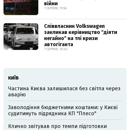
війни
7 СЕРПНЯ, 11:56
Співвласник Volkswagen
закликав керівництво "діяти
негайно" на тлі кризи
автогіганта
7 СЕРПНЯ, 10:02
КИЇВ
Частина Києва залишилася без світла через
аварію
Заволодіння бюджетними коштами: у Києві
судитимуть підрядника КП "Плесо"
Кличко звітував про темпи підготовки