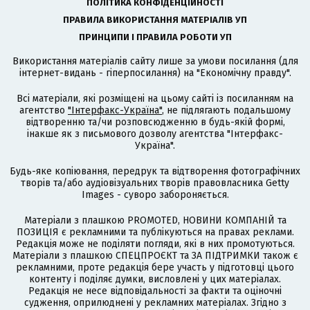
ПОЛІТИКА КОНФІДЕНЦІЙНОСТІ
ПРАВИЛА ВИКОРИСТАННЯ МАТЕРІАЛІВ УП
ПРИНЦИПИ І ПРАВИЛА РОБОТИ УП
Використання матеріалів сайту лише за умови посилання (для
інтернет-видань - гіперпосилання) на "Економічну правду".
Всі матеріали, які розміщені на цьому сайті із посиланням на
агентство
"Інтерфакс-Україна"
, не підлягають подальшому
відтворенню та/чи розповсюдженню в будь-якій формі,
інакше як з письмового дозволу агентства "Інтерфакс-
Україна".
Будь-яке копіювання, передрук та відтворення фотографічних
творів та/або аудіовізуальних творів правовласника Getty
Images - суворо забороняється.
Матеріали з плашкою PROMOTED, НОВИНИ КОМПАНІЙ та
ПОЗИЦІЯ є рекламними та публікуються на правах реклами.
Редакція може не поділяти погляди, які в них промотуються.
Матеріали з плашкою СПЕЦПРОЄКТ та ЗА ПІДТРИМКИ також є
рекламними, проте редакція бере участь у підготовці цього
контенту і поділяє думки, висловлені у цих матеріалах.
Редакція не несе відповідальності за факти та оціночні
судження, оприлюднені у рекламних матеріалах. Згідно з