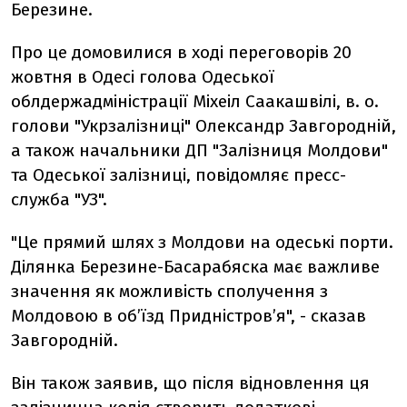
Березине.
Про це домовилися в ході переговорів 20
жовтня в Одесі голова Одеської
облдержадміністрації Міхеіл Саакашвілі, в. о.
голови "Укрзалізниці" Олександр Завгородній,
а також начальники ДП "Залізниця Молдови"
та Одеської залізниці, повідомляє пресс-
служба "УЗ".
"Це прямий шлях з Молдови на одеські порти.
Ділянка Березине-Басарабяска має важливе
значення як можливість сполучення з
Молдовою в об’їзд Придністров’я", - сказав
Завгородній.
Він також заявив, що після відновлення ця