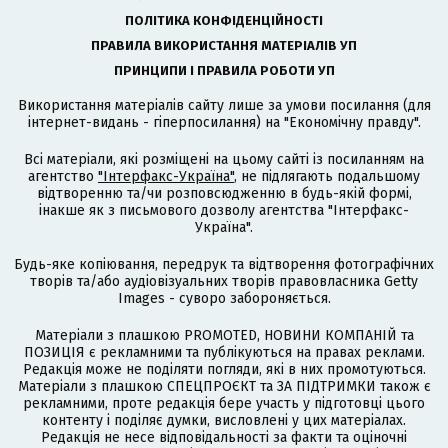
ПОЛІТИКА КОНФІДЕНЦІЙНОСТІ
ПРАВИЛА ВИКОРИСТАННЯ МАТЕРІАЛІВ УП
ПРИНЦИПИ І ПРАВИЛА РОБОТИ УП
Використання матеріалів сайту лише за умови посилання (для
інтернет-видань - гіперпосилання) на "Економічну правду".
Всі матеріали, які розміщені на цьому сайті із посиланням на
агентство
"Інтерфакс-Україна"
, не підлягають подальшому
відтворенню та/чи розповсюдженню в будь-якій формі,
інакше як з письмового дозволу агентства "Інтерфакс-
Україна".
Будь-яке копіювання, передрук та відтворення фотографічних
творів та/або аудіовізуальних творів правовласника Getty
Images - суворо забороняється.
Матеріали з плашкою PROMOTED, НОВИНИ КОМПАНІЙ та
ПОЗИЦІЯ є рекламними та публікуються на правах реклами.
Редакція може не поділяти погляди, які в них промотуються.
Матеріали з плашкою СПЕЦПРОЄКТ та ЗА ПІДТРИМКИ також є
рекламними, проте редакція бере участь у підготовці цього
контенту і поділяє думки, висловлені у цих матеріалах.
Редакція не несе відповідальності за факти та оціночні