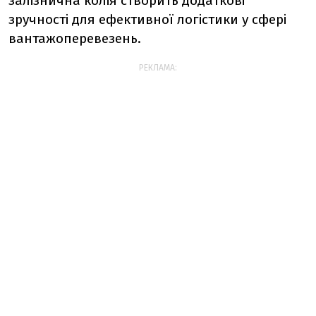
залізнична колія створить додаткові
зручності для ефективної логістики у сфері
вантажоперевезень.
РЕКЛАМА: