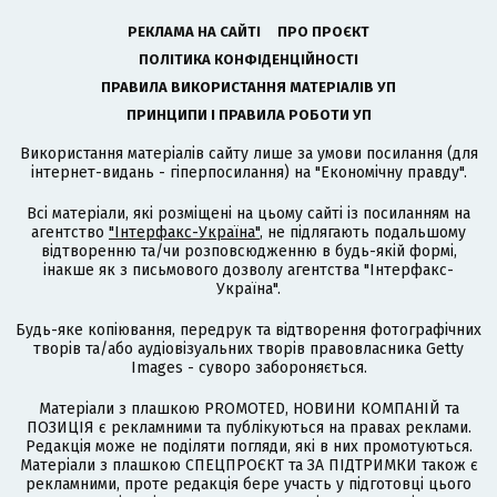
РЕКЛАМА НА САЙТІ
ПРО ПРОЄКТ
ПОЛІТИКА КОНФІДЕНЦІЙНОСТІ
ПРАВИЛА ВИКОРИСТАННЯ МАТЕРІАЛІВ УП
ПРИНЦИПИ І ПРАВИЛА РОБОТИ УП
Використання матеріалів сайту лише за умови посилання (для
інтернет-видань - гіперпосилання) на "Економічну правду".
Всі матеріали, які розміщені на цьому сайті із посиланням на
агентство
"Інтерфакс-Україна"
, не підлягають подальшому
відтворенню та/чи розповсюдженню в будь-якій формі,
інакше як з письмового дозволу агентства "Інтерфакс-
Україна".
Будь-яке копіювання, передрук та відтворення фотографічних
творів та/або аудіовізуальних творів правовласника Getty
Images - суворо забороняється.
Матеріали з плашкою PROMOTED, НОВИНИ КОМПАНІЙ та
ПОЗИЦІЯ є рекламними та публікуються на правах реклами.
Редакція може не поділяти погляди, які в них промотуються.
Матеріали з плашкою СПЕЦПРОЄКТ та ЗА ПІДТРИМКИ також є
рекламними, проте редакція бере участь у підготовці цього