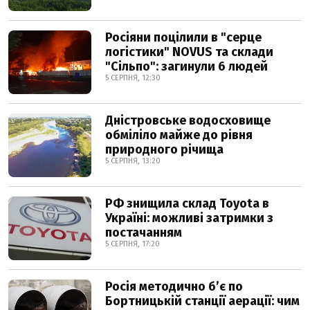
Росіяни поцілили в "серце
логістики" NOVUS та склади
"Сільпо": загинули 6 людей
5 СЕРПНЯ, 12:30
Дністровське водосховище
обміліло майже до рівня
природного річища
5 СЕРПНЯ, 13:20
РФ знищила склад Toyota в
Україні: можливі затримки з
постачанням
5 СЕРПНЯ, 17:20
Росія методично б’є по
Бортницькій станції аерації: чим