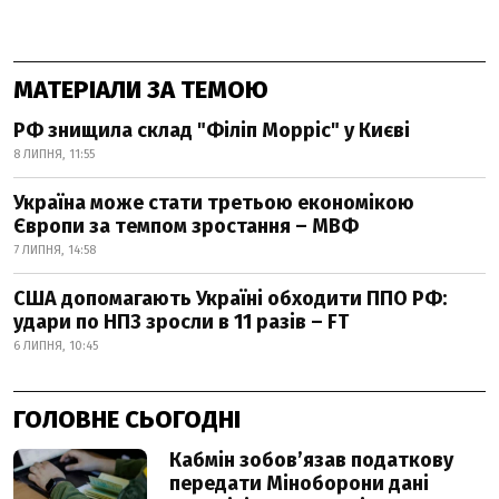
МАТЕРІАЛИ ЗА ТЕМОЮ
РФ знищила склад "Філіп Морріс" у Києві
8 ЛИПНЯ, 11:55
Україна може стати третьою економікою
Європи за темпом зростання – МВФ
7 ЛИПНЯ, 14:58
США допомагають Україні обходити ППО РФ:
удари по НПЗ зросли в 11 разів – FT
6 ЛИПНЯ, 10:45
ГОЛОВНЕ СЬОГОДНІ
Кабмін зобовʼязав податкову
передати Міноборони дані