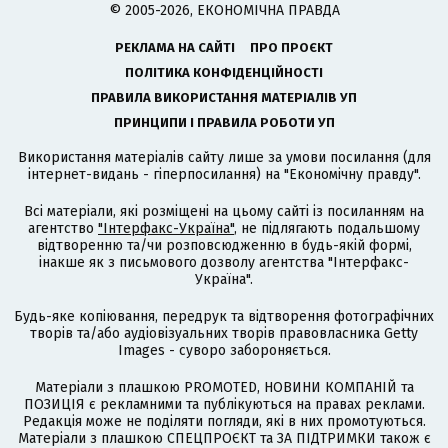
© 2005-2026, ЕКОНОМІЧНА ПРАВДА
РЕКЛАМА НА САЙТІ
ПРО ПРОЄКТ
ПОЛІТИКА КОНФІДЕНЦІЙНОСТІ
ПРАВИЛА ВИКОРИСТАННЯ МАТЕРІАЛІВ УП
ПРИНЦИПИ І ПРАВИЛА РОБОТИ УП
Використання матеріалів сайту лише за умови посилання (для
інтернет-видань - гіперпосилання) на "Економічну правду".
Всі матеріали, які розміщені на цьому сайті із посиланням на
агентство
"Інтерфакс-Україна"
, не підлягають подальшому
відтворенню та/чи розповсюдженню в будь-якій формі,
інакше як з письмового дозволу агентства "Інтерфакс-
Україна".
Будь-яке копіювання, передрук та відтворення фотографічних
творів та/або аудіовізуальних творів правовласника Getty
Images - суворо забороняється.
Матеріали з плашкою PROMOTED, НОВИНИ КОМПАНІЙ та
ПОЗИЦІЯ є рекламними та публікуються на правах реклами.
Редакція може не поділяти погляди, які в них промотуються.
Матеріали з плашкою СПЕЦПРОЄКТ та ЗА ПІДТРИМКИ також є