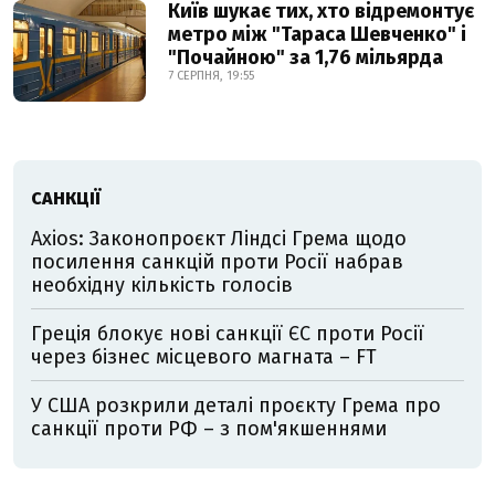
Київ шукає тих, хто відремонтує
метро між "Тараса Шевченко" і
"Почайною" за 1,76 мільярда
7 СЕРПНЯ, 19:55
САНКЦІЇ
Axios: Законопроєкт Ліндсі Грема щодо
посилення санкцій проти Росії набрав
необхідну кількість голосів
Греція блокує нові санкції ЄС проти Росії
через бізнес місцевого магната – FT
У США розкрили деталі проєкту Грема про
санкції проти РФ – з пом'якшеннями