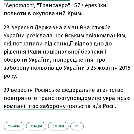
"Аерофлот", "Трансаеро" і S7 через їхні
польоти в окупований Крим.
28 вересня Державна авіаційна служба
України розіслала російським авіакомпаніям,
які потрапили під санкції відповідно до
рішення Ради національної безпеки і
оборони України, попередження про
заборону польотів до України з 25 жовтня 2015
року.
29 вересня Російське федеральне агентство
повітряного транспорту
повідомило українські
компанії про заборону п
ольотів в/з Росії.
УКРАЇНА
АВІАЦІЯ
САНКЦІЇ
РФ