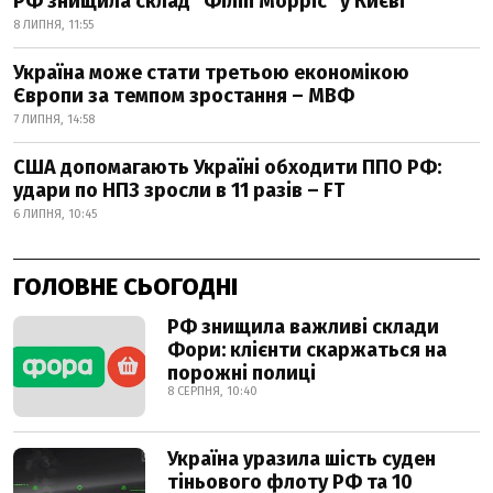
РФ знищила склад "Філіп Морріс" у Києві
8 ЛИПНЯ, 11:55
Україна може стати третьою економікою
Європи за темпом зростання – МВФ
7 ЛИПНЯ, 14:58
США допомагають Україні обходити ППО РФ:
удари по НПЗ зросли в 11 разів – FT
6 ЛИПНЯ, 10:45
ГОЛОВНЕ СЬОГОДНІ
РФ знищила важливі склади
Фори: клієнти скаржаться на
порожні полиці
8 СЕРПНЯ, 10:40
Україна уразила шість суден
тіньового флоту РФ та 10