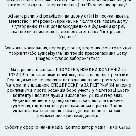
інтернет-видань - гіперпосилання) на "Економічну правду".
Всі матеріали, які розміщені на цьому сайті із посиланням на
агентство
"Інтерфакс-Україна"
, не підлягають подальшому
відтворенню та/чи розповсюдженню в будь-якій формі,
інакше як з письмового дозволу агентства "Інтерфакс-
Україна".
Будь-яке копіювання, передрук та відтворення фотографічних
творів та/або аудіовізуальних творів правовласника Getty
Images - суворо забороняється.
Матеріали з плашкою PROMOTED, НОВИНИ КОМПАНІЙ та
ПОЗИЦІЯ є рекламними та публікуються на правах реклами.
Редакція може не поділяти погляди, які в них промотуються.
Матеріали з плашкою СПЕЦПРОЄКТ та ЗА ПІДТРИМКИ також є
рекламними, проте редакція бере участь у підготовці цього
контенту і поділяє думки, висловлені у цих матеріалах.
Редакція не несе відповідальності за факти та оціночні
судження, оприлюднені у рекламних матеріалах. Згідно з
українським законодавством відповідальність за зміст
реклами несе рекламодавець.
Cубєкт у сфері онлайн-медіа; ідентифікатор медіа - R40-02163.