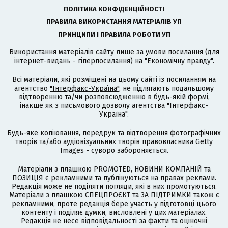
ПОЛІТИКА КОНФІДЕНЦІЙНОСТІ
ПРАВИЛА ВИКОРИСТАННЯ МАТЕРІАЛІВ УП
ПРИНЦИПИ І ПРАВИЛА РОБОТИ УП
Використання матеріалів сайту лише за умови посилання (для
інтернет-видань - гіперпосилання) на "Економічну правду".
Всі матеріали, які розміщені на цьому сайті із посиланням на
агентство
"Інтерфакс-Україна"
, не підлягають подальшому
відтворенню та/чи розповсюдженню в будь-якій формі,
інакше як з письмового дозволу агентства "Інтерфакс-
Україна".
Будь-яке копіювання, передрук та відтворення фотографічних
творів та/або аудіовізуальних творів правовласника Getty
Images - суворо забороняється.
Матеріали з плашкою PROMOTED, НОВИНИ КОМПАНІЙ та
ПОЗИЦІЯ є рекламними та публікуються на правах реклами.
Редакція може не поділяти погляди, які в них промотуються.
Матеріали з плашкою СПЕЦПРОЄКТ та ЗА ПІДТРИМКИ також є
рекламними, проте редакція бере участь у підготовці цього
контенту і поділяє думки, висловлені у цих матеріалах.
Редакція не несе відповідальності за факти та оціночні