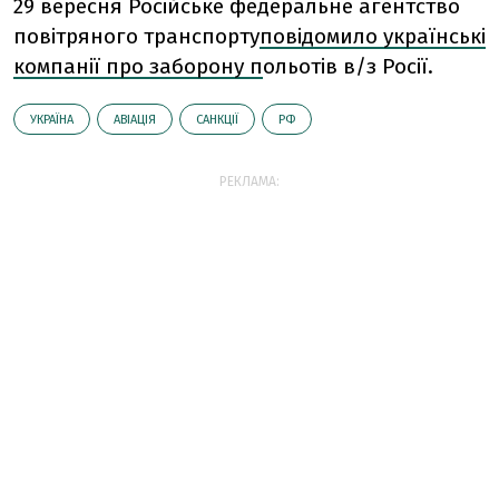
29 вересня Російське федеральне агентство
повітряного транспорту
повідомило українські
компанії про заборону п
ольотів в/з Росії.
УКРАЇНА
АВІАЦІЯ
САНКЦІЇ
РФ
РЕКЛАМА: