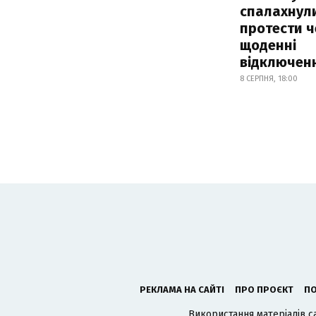
спалахнул
протести ч
щоденні
відключенн
8 СЕРПНЯ, 18:00
РЕКЛАМА НА САЙТІ
ПРО ПРОЄКТ
ПО
Використання матеріалів с