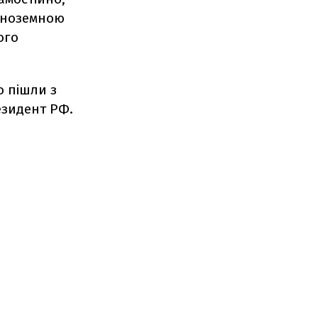
 іноземною
ого
о пішли з
езидент РФ.