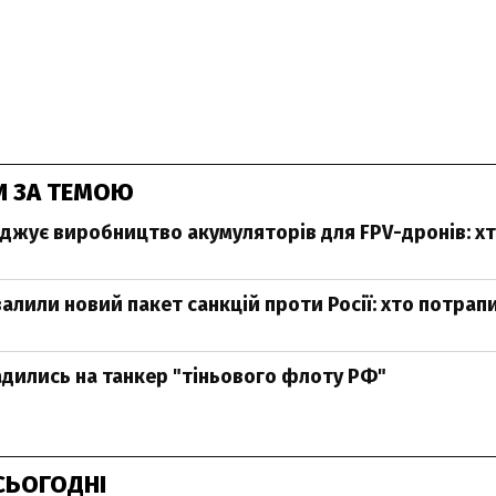
И ЗА ТЕМОЮ
оджує виробництво акумуляторів для FPV-дронів: х
валили новий пакет санкцій проти Росії: хто потрап
садились на танкер "тіньового флоту РФ"
СЬОГОДНІ