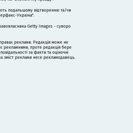
гають подальшому відтворенню та/чи
терфакс-Україна".
равовласника Getty Images - суворо
равах реклами. Редакція може не
 є рекламними, проте редакція бере
дповідальності за факти та оціночні
за зміст реклами несе рекламодавець.