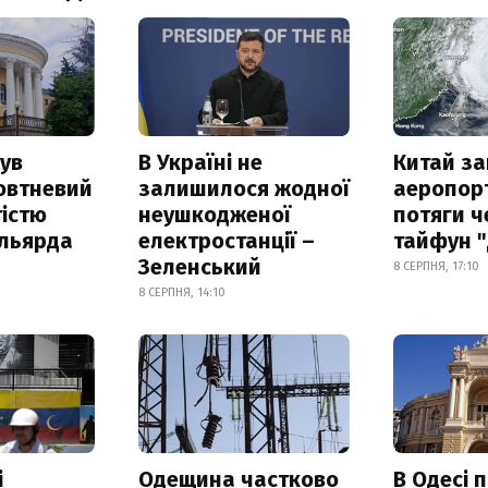
ув
В Україні не
Китай з
овтневий
залишилося жодної
аеропорт
істю
неушкодженої
потяги ч
ільярда
електростанції –
тайфун 
Зеленський
8 СЕРПНЯ, 17:10
8 СЕРПНЯ, 14:10
і
Одещина частково
В Одесі 