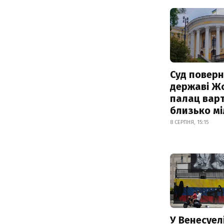
Суд поверн
державі Ж
палац варт
близько м
8 СЕРПНЯ, 15:15
У Венесуел