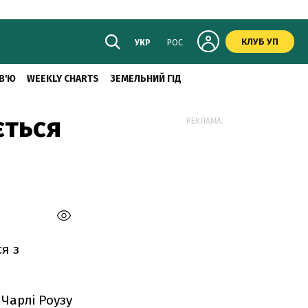
КЛУБ УП
УКР
РОС
В'Ю
WEEKLY CHARTS
ЗЕМЕЛЬНИЙ ГІД
ється
РЕКЛАМА:
я з
 Чарлі Роузу