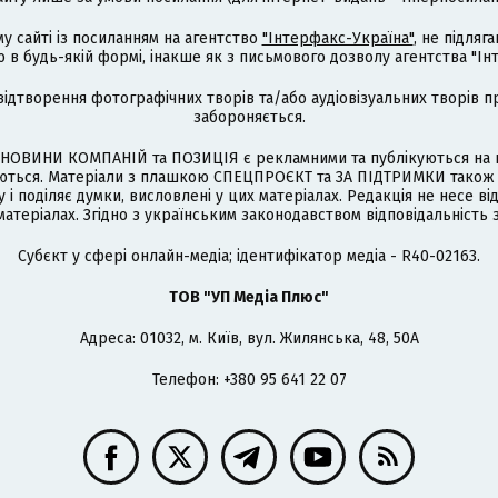
му сайті із посиланням на агентство
"Інтерфакс-Україна"
, не підля
 будь-якій формі, інакше як з письмового дозволу агентства "Ін
відтворення фотографічних творів та/або аудіовізуальних творів п
забороняється.
НОВИНИ КОМПАНІЙ та ПОЗИЦІЯ є рекламними та публікуються на п
туються. Матеріали з плашкою СПЕЦПРОЄКТ та ЗА ПІДТРИМКИ також
 і поділяє думки, висловлені у цих матеріалах. Редакція не несе ві
атеріалах. Згідно з українським законодавством відповідальність 
Cубєкт у сфері онлайн-медіа; ідентифікатор медіа - R40-02163.
ТОВ "УП Медіа Плюс"
Адреса: 01032, м. Київ, вул. Жилянська, 48, 50А
Телефон: +380 95 641 22 07