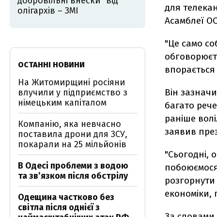
добровільні внески" від
для телекан
олігархів – ЗМІ
Асамблеї О
"Це само со
обговорюєть
ОСТАННІ НОВИНИ
впорається 
На Житомирщині росіяни
Він зазначи
влучили у підприємство з
німецьким капіталом
багато рече
раніше вол
Компанію, яка невчасно
заявив пре
поставила дрони для ЗСУ,
покарали на 25 мільйонів
"Сьогодні, 
В Одесі проблеми з водою
побоюємося 
та звʼязком після обстрілу
розгорнути 
економіки, 
Одещина частково без
світла після однієї з
За словами 