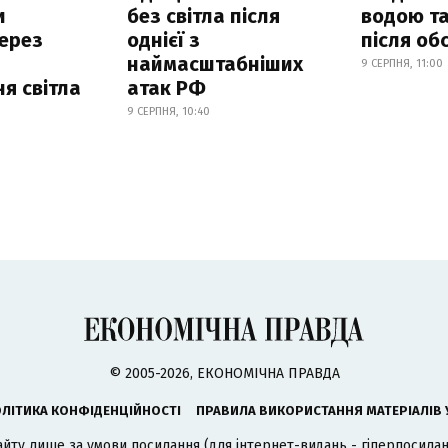
и
без світла після
водою та
ерез
однієї з
після об
наймасштабніших
9 СЕРПНЯ, 11:00
я світла
атак РФ
9 СЕРПНЯ, 10:40
© 2005-2026, ЕКОНОМІЧНА ПРАВДА
ЛІТИКА КОНФІДЕНЦІЙНОСТІ
ПРАВИЛА ВИКОРИСТАННЯ МАТЕРІАЛІВ 
айту лише за умови посилання (для інтернет-видань - гіперпосиланн