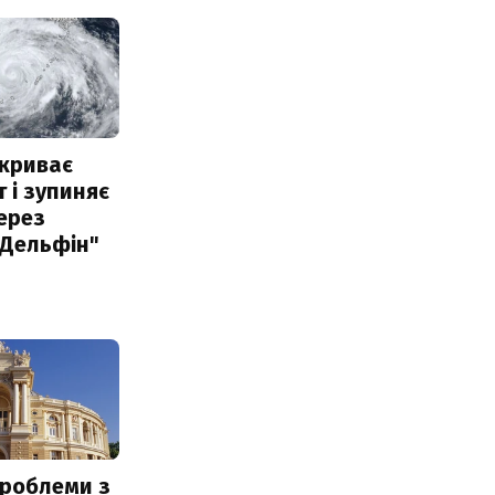
акриває
 і зупиняє
ерез
"Дельфін"
проблеми з