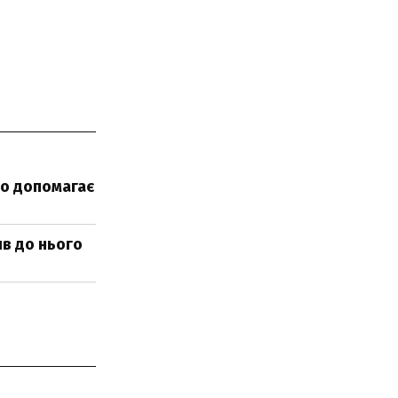
то допомагає
ив до нього