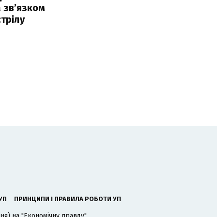
 звʼязком
стрілу
УП
ПРИНЦИПИ І ПРАВИЛА РОБОТИ УП
я) на "Економічну правду".