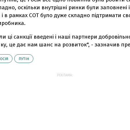
ладно, оскільки внутрішні ринки були заповнені
 і в рамках СОТ було дуже складно підтримати св
иробника.
оли ці санкції введені і наші партнери добровільн
у, це дає нам шанс на розвиток", - зазначив пр
ОСІЯ
ПУТІН
РЕКЛАМА: