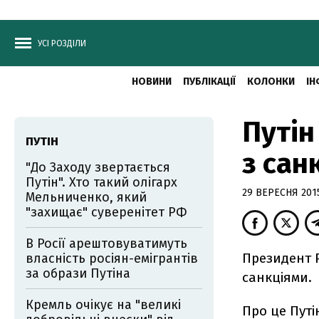
УСІ РОЗДІЛИ
НОВИНИ
ПУБЛІКАЦІЇ
КОЛОНКИ
ІН
Путін
ПУТІН
з сан
"До Заходу звертається
Путін". Хто такий олігарх
29 ВЕРЕСНЯ 2015
Мельниченко, який
"захищає" суверенітет РФ
В Росії арештовуватимуть
Президент Р
власність росіян-емігрантів
за образи Путіна
санкціями.
Кремль очікує на "великі
Про це Путі