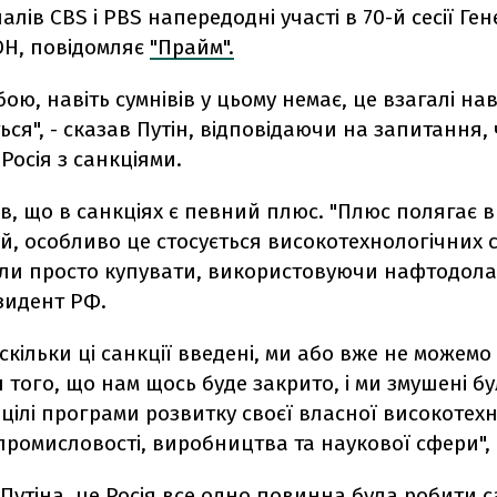
алів CBS і PBS напередодні участі в 70-й сесії Ге
ОН, повідомляє
"Прайм".
бою, навіть сумнівів у цьому немає, це взагалі нав
ся", - сказав Путін, відповідаючи на запитання,
Росія з санкціями.
в, що в санкціях є певний плюс. "Плюс полягає в
й, особливо це стосується високотехнологічних 
іли просто купувати, використовуючи нафтодолар
зидент РФ.
оскільки ці санкції введені, ми або вже не можемо
того, що нам щось буде закрито, і ми змушені б
цілі програми розвитку своєї власної високотех
промисловості, виробництва та наукової сфери", -
Путіна, це Росія все одно повинна була робити с