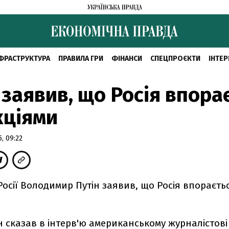
ФРАСТРУКТУРА
ПРАВИЛА ГРИ
ФІНАНСИ
СПЕЦПРОЄКТИ
ІНТЕР
 заявив, що Росія впора
кціями
, 09:22
осії Володимир Путін заявив, що Росія впораєтьс
н сказав в інтерв'ю американському журналістові