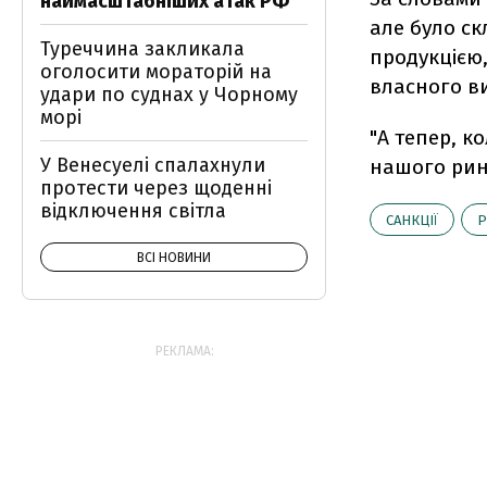
наймасштабніших атак РФ
але було ск
Туреччина закликала
продукцією,
оголосити мораторій на
власного в
удари по суднах у Чорному
морі
"А тепер, к
У Венесуелі спалахнули
нашого ринк
протести через щоденні
відключення світла
САНКЦІЇ
Р
ВСІ НОВИНИ
РЕКЛАМА: