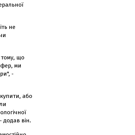
неральної
іть не
 чи
 тому, що
сфер, ми
и", -
 купити, або
ули
нологічної
 додав він.
амостійно,