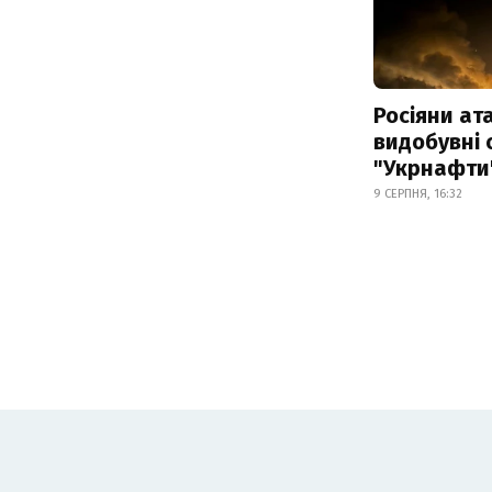
Росіяни ат
видобувні 
"Укрнафти
9 СЕРПНЯ, 16:32