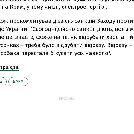
на Крим, у тому числі, електроенергію".
ож прокоментував дієвість санкцій Заходу проти
о України: "Сьогодні дійсно санкції діють, вони 
ле це, знаєте, схоже на те, як відрубати хвоста ті
усочках – треба було відрубати відразу. Відразу – 
собака перестала б кусати усіх навколо".
 правда
А
КРИМ
РЕКЛАМА: