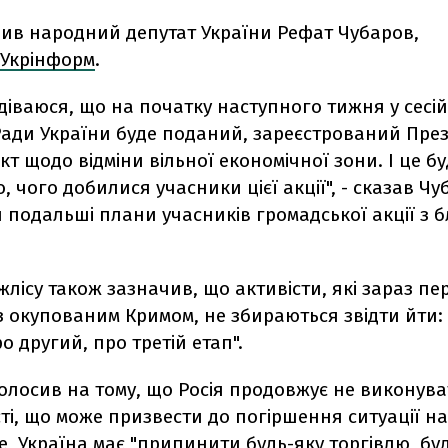
вив народний депутат України Рефат Чубаров,
Укрінформ
.
діваюся, що на початку наступного тижня у сесій
Ради України буде поданий, зареєстрований Пре
т щодо відміни вільної економічної зони. І це 
о, чого добилися учасники цієї акції", - сказав Чу
 подальші плани учасників громадської акції з 
лісу також зазначив, що активісти, які зараз п
з окупованим Кримом, не збираються звідти йти:
о другий, про третій етап".
лосив на тому, що Росія продовжує не виконува
і, що може призвести до погіршення ситуації на 
е, Україна має "припинити будь-яку торгівлю, бу