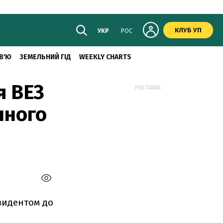
КЛУБ УП
УКР
РОС
В'Ю
ЗЕМЕЛЬНИЙ ГІД
WEEKLY CHARTS
я ВЕЗ
РЕКЛАМА:
пного
зидентом до