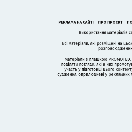
РЕКЛАМА НА САЙТІ
ПРО ПРОЄКТ
ПО
Використання матеріалів с
Всі матеріали, які розміщені на цьо
розповсюдженню в
Матеріали з плашкою PROMOTED, 
поділяти погляди, які в них промо
участь у підготовці цього контенту
судження, оприлюднені у рекламних м