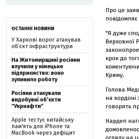
Про це зая
повідомляє
ОСТАННІ НОВИНИ
"Я дуже спо
У Харкові ворог атакував
Верховної 
обʼєкт інфраструктури
законопроек
крок до тог
На Житомирщині росіяни
влучили у німецьке
коментуючи
підприємство: воно
Криму.
зупинило роботу
Голова Медж
Росіяни атакували
на кордоні 
видобувні обʼєкти
"Укрнафти"
говорять пр
Apple тестує китайську
Нардеп наго
пам'ять для iPhone та
домовленост
MacBook через дефіцит
огляду на ц