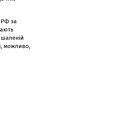
 РФ за
мають
й шаленій
і, можливо,