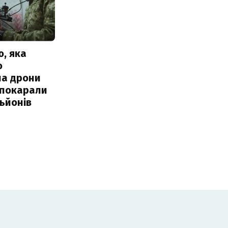
, яка
о
ла дрони
 покарали
льйонів