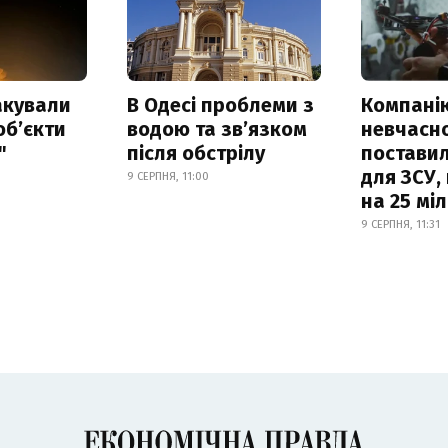
акували
В Одесі проблеми з
Компанію
обʼєкти
водою та звʼязком
невчасн
"
після обстрілу
постави
для ЗСУ,
9 СЕРПНЯ, 11:00
на 25 мі
9 СЕРПНЯ, 11:31