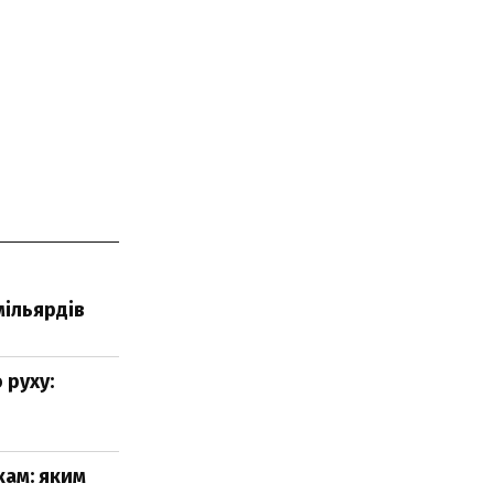
мільярдів
 руху:
кам: яким