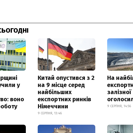
СЬОГОДНІ
рщині
Китай опустився з 2
На найб
учили у
на 9 місце серед
експортн
найбільших
залізної
во: воно
експортних ринків
оголоси
роботу
Німеччини
9 СЕРПНЯ, 14:56
9 СЕРПНЯ, 13:46