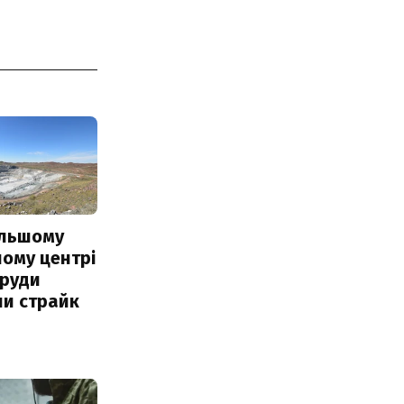
ільшому
ому центрі
 руди
ли страйк