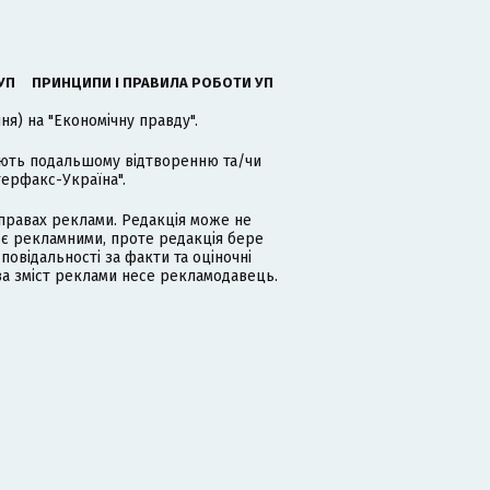
УП
ПРИНЦИПИ І ПРАВИЛА РОБОТИ УП
я) на "Економічну правду".
гають подальшому відтворенню та/чи
терфакс-Україна".
равах реклами. Редакція може не
 є рекламними, проте редакція бере
дповідальності за факти та оціночні
за зміст реклами несе рекламодавець.