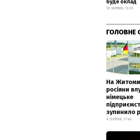
буде оклад
10 ЧЕРВНЯ, 13:35
ГОЛОВНЕ 
На Житоми
росіяни вл
німецьке
підприємст
зупинило 
9 СЕРПНЯ, 17:40