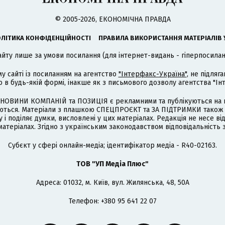
© 2005-2026, ЕКОНОМІЧНА ПРАВДА
ЛІТИКА КОНФІДЕНЦІЙНОСТІ
ПРАВИЛА ВИКОРИСТАННЯ МАТЕРІАЛІВ 
айту лише за умови посилання (для інтернет-видань - гіперпосиланн
му сайті із посиланням на агентство
"Інтерфакс-Україна"
, не підля
 будь-якій формі, інакше як з письмового дозволу агентства "Ін
НОВИНИ КОМПАНІЙ та ПОЗИЦІЯ є рекламними та публікуються на п
туються. Матеріали з плашкою СПЕЦПРОЄКТ та ЗА ПІДТРИМКИ також
 і поділяє думки, висловлені у цих матеріалах. Редакція не несе ві
атеріалах. Згідно з українським законодавством відповідальність 
Cубєкт у сфері онлайн-медіа; ідентифікатор медіа - R40-02163.
ТОВ "УП Медіа Плюс"
Адреса: 01032, м. Київ, вул. Жилянська, 48, 50А
Телефон: +380 95 641 22 07