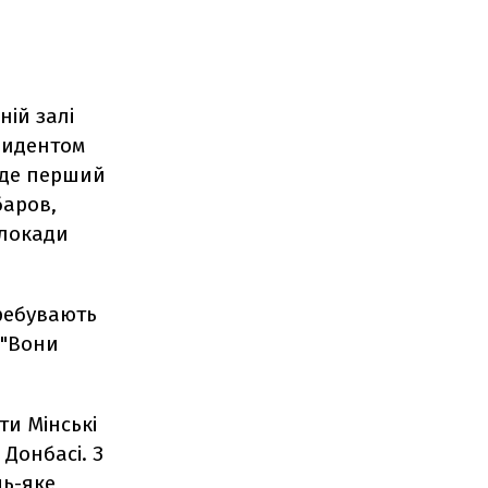
ній залі
зидентом
буде перший
баров,
блокади
еребувають
 "Вони
ти Мінські
Донбасі. З
дь-яке