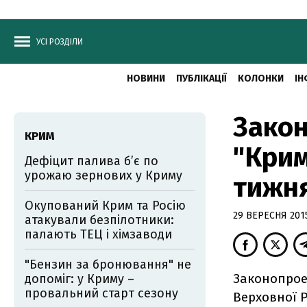
УСІ РОЗДІЛИ
НОВИНИ
ПУБЛІКАЦІЇ
КОЛОНКИ
ІН
Закон
КРИМ
"Крим
Дефіцит палива б’є по
урожаю зернових у Криму
тижн
Окупований Крим та Росію
29 ВЕРЕСНЯ 2015
атакували безпілотники:
палають ТЕЦ і хімзаводи
"Бензин за бронювання" не
Законопрое
допоміг: у Криму –
провальний старт сезону
Верховної 