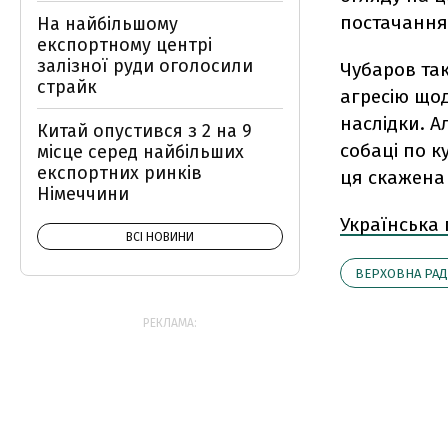
постачання 
На найбільшому
експортному центрі
залізної руди оголосили
Чубаров так
страйк
агресію щод
наслідки. А
Китай опустився з 2 на 9
собаці по к
місце серед найбільших
експортних ринків
ця скажена 
Німеччини
Українська
ВСІ НОВИНИ
ВЕРХОВНА РАД
РЕКЛАМА: