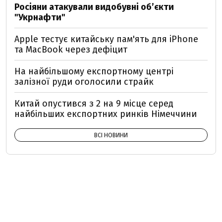
Росіяни атакували видобувні обʼєкти
"Укрнафти"
Apple тестує китайську пам'ять для iPhone
та MacBook через дефіцит
На найбільшому експортному центрі
залізної руди оголосили страйк
Китай опустився з 2 на 9 місце серед
найбільших експортних ринків Німеччини
ВСІ НОВИНИ