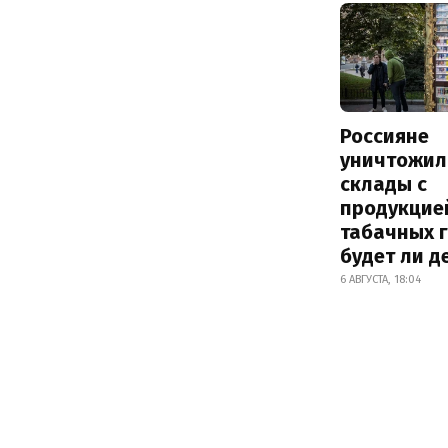
Россияне
уничтожил
склады с
продукцие
табачных г
будет ли 
6 АВГУСТА, 18:04