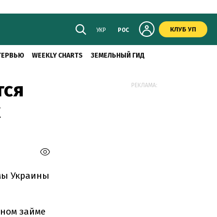
КЛУБ УП
УКР
РОС
ТЕРВЬЮ
WEEKLY CHARTS
ЗЕМЕЛЬНЫЙ ГИД
тся
РЕКЛАМА:
к
мы Украины
мном займе