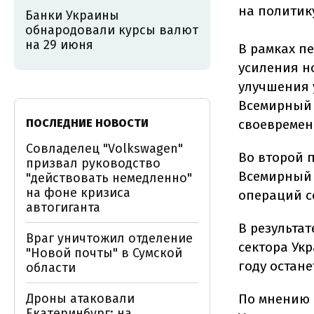
на политик
Банки Украины
обнародовали курсы валют
на 29 июня
В рамках п
усиления н
улучшения 
Всемирный 
ПОСЛЕДНИЕ НОВОСТИ
своевремен
Совладелец "Volkswagen"
Во второй 
призвал руководство
Всемирный 
"действовать немедленно"
на фоне кризиса
операций с
автогиганта
В результа
Враг уничтожил отделение
сектора Укр
"Новой почты" в Сумской
году остане
области
Дроны атаковали
По мнению 
Екатеринбург: на