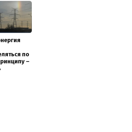
энергия
еляться по
принципу –
ь