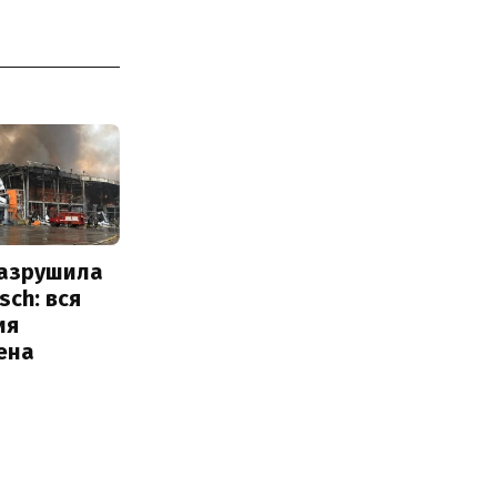
разрушила
sch: вся
ия
ена