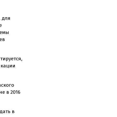
 для
е
темы
ев
тируется,
икации
вского
е в 2016
дать в