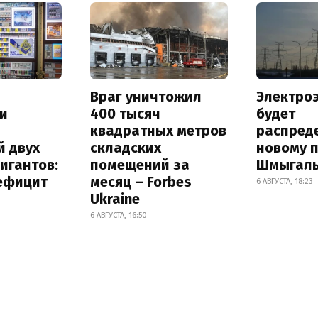
Враг уничтожил
Электро
и
400 тысяч
будет
квадратных метров
распред
й двух
складских
новому 
игантов:
помещений за
Шмыгал
дефицит
месяц – Forbes
6 АВГУСТА, 18:23
Ukraine
6 АВГУСТА, 16:50