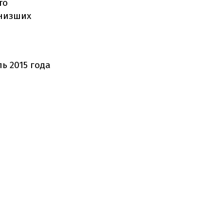
то
 низших
ь 2015 года