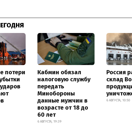
СЕГОДНЯ
е потери
Кабмин обязал
Россия 
 убытки
налоговую службу
склад Bo
 ударов
передать
продукц
ают
Минобороны
уничтож
ов
данные мужчин в
6 АВГУСТА, 10:50
возрасте от 18 до
60 лет
6 АВГУСТА, 19:39