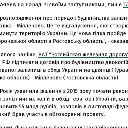
заявив на нараді зі своїми заступниками, пише
Т
 розпорядження про порядок будівництва залізн
авка - Міллерово. Це те відгалуження, яке створ
минути територію України. Ця нова гілка пройде
оронезької області в Ростовську область", - сказа
лялося раніше,
ВАТ "Российская железная дорога"
и
РФ підписали договір про будівництво двоколі
ваної залізниці в обхід України на ділянці Жура
а область) - Міллерово (Ростовська область).
Росія ухвалила рішення з 2015 року почати рекон
 залізничних колій в обхід території України, вар
новить 55 млрд рублів, розповів в листопаді фе
кий брав участь в обговоренні проекту.
овами, фінансування буде надаватися рівномірн