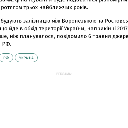
ротягом трьох найближчих років.
добудують залізницю між Воронезькою та Ростовс
що йде в обхід території України, наприкінці 2017 
іше, ніж планувалося, повідомило 6 травня джер
 РФ.
РФ
УКРАЇНА
РЕКЛАМА: