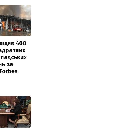
нищив 400
вадратних
кладських
нь за
 Forbes