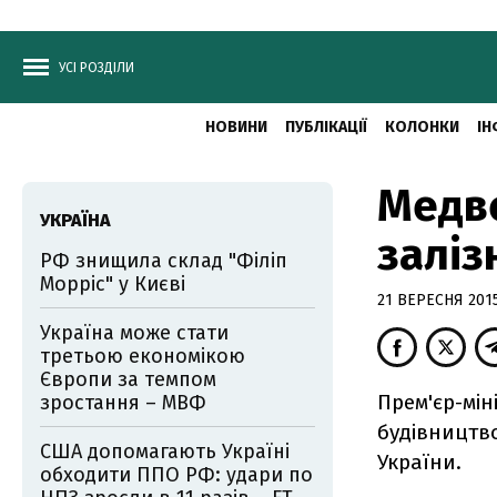
УСІ РОЗДІЛИ
НОВИНИ
ПУБЛІКАЦІЇ
КОЛОНКИ
ІН
Медве
УКРАЇНА
заліз
РФ знищила склад "Філіп
Морріс" у Києві
21 ВЕРЕСНЯ 2015
Україна може стати
третьою економікою
Європи за темпом
Прем'єр-мі
зростання – МВФ
будівництво
США допомагають Україні
України.
обходити ППО РФ: удари по