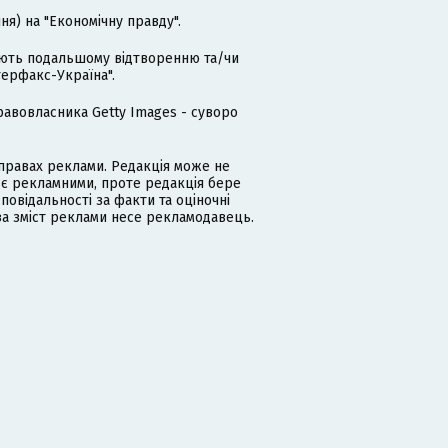
я) на "Економічну правду".
гають подальшому відтворенню та/чи
терфакс-Україна".
равовласника Getty Images - суворо
равах реклами. Редакція може не
 є рекламними, проте редакція бере
дповідальності за факти та оціночні
за зміст реклами несе рекламодавець.