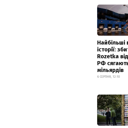
Найбільші 
історії: зб
Rozetka від
РФ сягают
мільярдів
6 СЕРПНЯ, 12:10