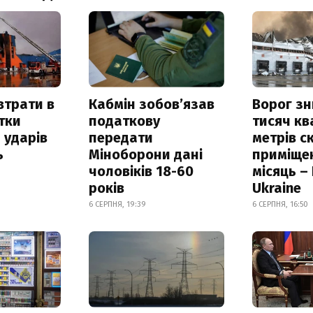
втрати в
Кабмін зобовʼязав
Ворог з
итки
податкову
тисяч к
 ударів
передати
метрів с
ь
Міноборони дані
приміще
чоловіків 18-60
місяць –
років
Ukraine
6 СЕРПНЯ, 19:39
6 СЕРПНЯ, 16:50