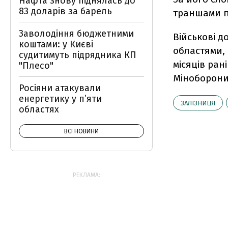
Нафта знову піднялась до
83 доларів за барель
траншами п
Заволодіння бюджетними
Військові 
коштами: у Києві
областями, 
судитимуть підрядника КП
місяців ран
"Плесо"
Міноборони
Росіяни атакували
енергетику у пʼяти
ЗАЛІЗНИЦЯ
областях
ВСІ НОВИНИ
РЕКЛАМА: