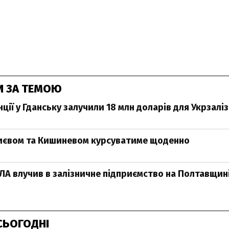
И ЗА ТЕМОЮ
ії у Гданську залучили 18 млн доларів для Укрзалі
иєвом та Кишиневом курсуватиме щоденно
А влучив в залізничне підприємство на Полтавщин
СЬОГОДНІ