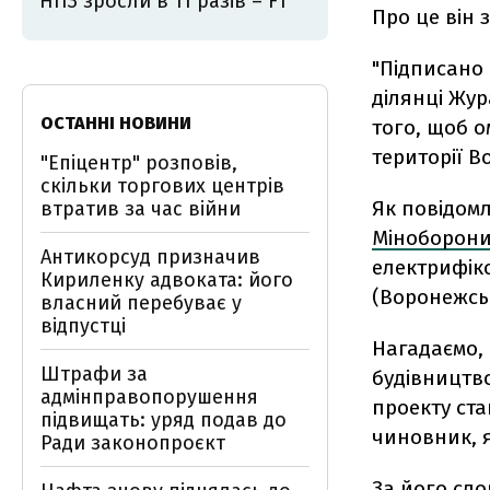
НПЗ зросли в 11 разів – FT
Про це він 
"Підписано
ділянці Жур
ОСТАННІ НОВИНИ
того, щоб о
території В
"Епіцентр" розповів,
скільки торгових центрів
Як повідом
втратив за час війни
Міноборон
Антикорсуд призначив
електрифіко
Кириленку адвоката: його
(Воронежськ
власний перебуває у
відпустці
Нагадаємо, 
Штрафи за
будівництво
адмінправопорушення
проекту ста
підвищать: уряд подав до
чиновник, я
Ради законопроєкт
За його сл