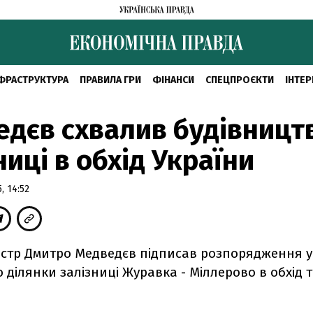
ФРАСТРУКТУРА
ПРАВИЛА ГРИ
ФІНАНСИ
СПЕЦПРОЄКТИ
ІНТЕР
дєв схвалив будівницт
ниці в обхід України
, 14:52
ністр Дмитро Медведєв підписав розпорядження 
 ділянки залізниці Журавка - Міллерово в обхід т