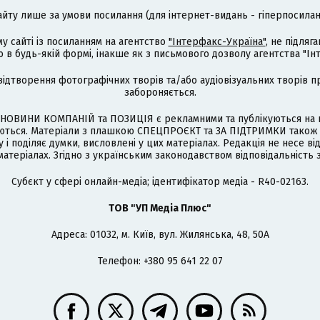
айту лише за умови посилання (для інтернет-видань - гіперпосиланн
му сайті із посиланням на агентство
"Інтерфакс-Україна"
, не підля
 будь-якій формі, інакше як з письмового дозволу агентства "Ін
відтворення фотографічних творів та/або аудіовізуальних творів п
забороняється.
НОВИНИ КОМПАНІЙ та ПОЗИЦІЯ є рекламними та публікуються на п
туються. Матеріали з плашкою СПЕЦПРОЄКТ та ЗА ПІДТРИМКИ також
 і поділяє думки, висловлені у цих матеріалах. Редакція не несе ві
атеріалах. Згідно з українським законодавством відповідальність 
Cубєкт у сфері онлайн-медіа; ідентифікатор медіа - R40-02163.
ТОВ "УП Медіа Плюс"
Адреса: 01032, м. Київ, вул. Жилянська, 48, 50А
Телефон: +380 95 641 22 07