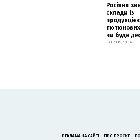
Росіяни з
склади із
продукцією
тютюнових 
чи буде де
6 СЕРПНЯ, 18:04
РЕКЛАМА НА САЙТІ
ПРО ПРОЄКТ
ПО