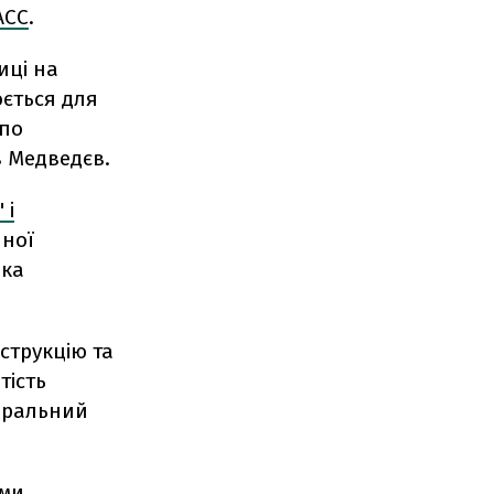
АСС
.
иці на
юється для
 по
в Медведєв.
 і
йної
вка
струкцію та
тість
деральний
ими