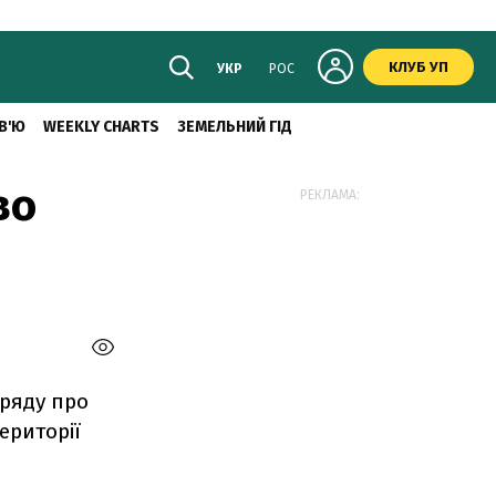
КЛУБ УП
УКР
РОС
В'Ю
WEEKLY CHARTS
ЗЕМЕЛЬНИЙ ГІД
во
РЕКЛАМА:
уряду про
ериторії