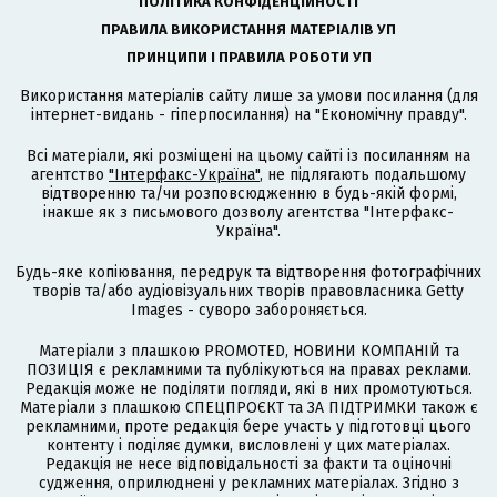
ПОЛІТИКА КОНФІДЕНЦІЙНОСТІ
ПРАВИЛА ВИКОРИСТАННЯ МАТЕРІАЛІВ УП
ПРИНЦИПИ І ПРАВИЛА РОБОТИ УП
Використання матеріалів сайту лише за умови посилання (для
інтернет-видань - гіперпосилання) на "Економічну правду".
Всі матеріали, які розміщені на цьому сайті із посиланням на
агентство
"Інтерфакс-Україна"
, не підлягають подальшому
відтворенню та/чи розповсюдженню в будь-якій формі,
інакше як з письмового дозволу агентства "Інтерфакс-
Україна".
Будь-яке копіювання, передрук та відтворення фотографічних
творів та/або аудіовізуальних творів правовласника Getty
Images - суворо забороняється.
Матеріали з плашкою PROMOTED, НОВИНИ КОМПАНІЙ та
ПОЗИЦІЯ є рекламними та публікуються на правах реклами.
Редакція може не поділяти погляди, які в них промотуються.
Матеріали з плашкою СПЕЦПРОЄКТ та ЗА ПІДТРИМКИ також є
рекламними, проте редакція бере участь у підготовці цього
контенту і поділяє думки, висловлені у цих матеріалах.
Редакція не несе відповідальності за факти та оціночні
судження, оприлюднені у рекламних матеріалах. Згідно з