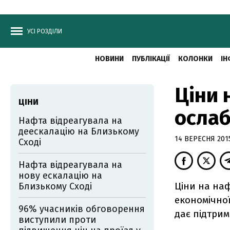
УСІ РОЗДІЛИ
НОВИНИ
ПУБЛІКАЦІЇ
КОЛОНКИ
ІН
Ціни 
ЦІНИ
ослаб
Нафта відреагувала на
деескалацію на Близькому
14 ВЕРЕСНЯ 2015
Сході
Нафта відреагувала на
нову ескалацію на
Ціни на на
Близькому Сході
економічної
96% учасників обговорення
дає підтрим
виступили проти