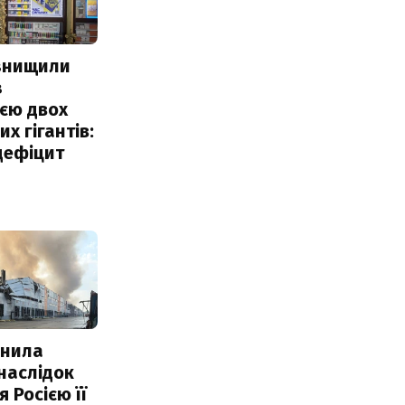
 знищили
з
єю двох
х гігантів:
дефіцит
інила
наслідок
 Росією її