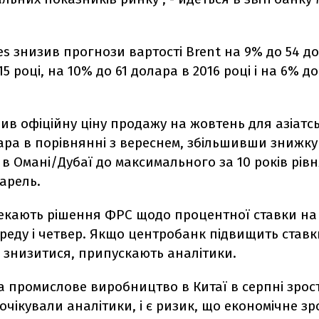
ies знизив прогнози вартості Brent на 9% до 54 до
5 році, на 10% до 61 долара в 2016 році і на 6% до
ив офіційну ціну продажу на жовтень для азіатсь
ара в порівнянні з вереснем, збільшивши знижку
в Омані/Дубаї до максимального за 10 років рівня
арель.
екають рішення ФРС щодо процентної ставки на 
реду і четвер. Якщо центробанк підвищить ставк
 знизитися, припускають аналітики.
та промислове виробництво в Китаї в серпні зрос
очікували аналітики, і є ризик, що економічне з