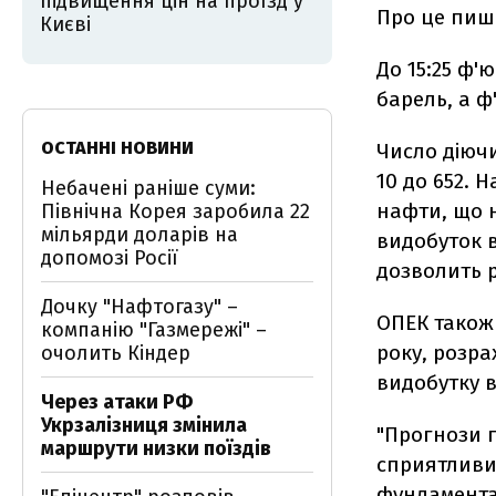
підвищення цін на проїзд у
Про це пи
Києві
До 15:25 ф'
барель, а ф
ОСТАННІ НОВИНИ
Число діюч
10 до 652. 
Небачені раніше суми:
нафти, що 
Північна Корея заробила 22
мільярди доларів на
видобуток в
допомозі Росії
дозволить р
Дочку "Нафтогазу" –
ОПЕК також
компанію "Газмережі" –
року, розра
очолить Кіндер
видобутку 
Через атаки РФ
Укрзалізниця змінила
"Прогнози 
маршрути низки поїздів
сприятливи
фундаментал