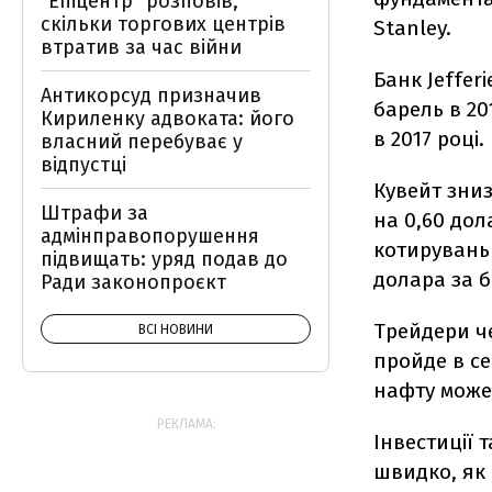
"Епіцентр" розповів,
скільки торгових центрів
Stanley.
втратив за час війни
Банк Jeffer
Антикорсуд призначив
барель в 201
Кириленку адвоката: його
в 2017 році.
власний перебуває у
відпустці
Кувейт зниз
Штрафи за
на 0,60 дол
адмінправопорушення
котирувань 
підвищать: уряд подав до
долара за б
Ради законопроєкт
Трейдери ч
ВСІ НОВИНИ
пройде в се
нафту може
РЕКЛАМА:
Інвестиції 
швидко, як 