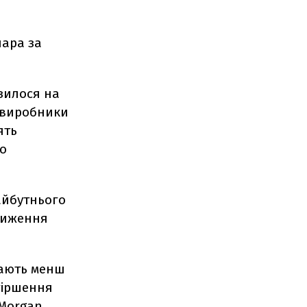
лара за
зилося на
, виробники
ять
що
айбутнього
зниження
дають менш
гіршення
 Morgan