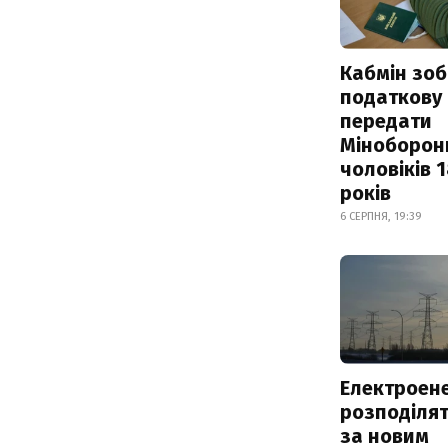
Кабмін зоб
податкову
передати
Міноборон
чоловіків 
років
6 СЕРПНЯ, 19:39
Електроене
розподіля
за новим