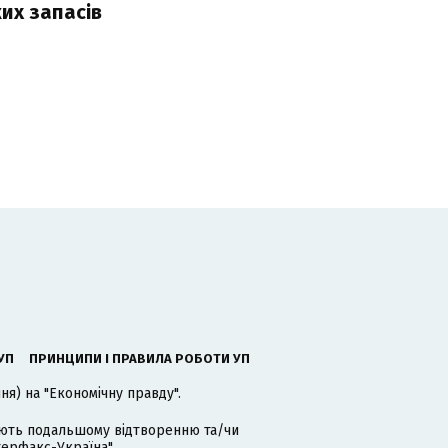
их запасів
УП
ПРИНЦИПИ І ПРАВИЛА РОБОТИ УП
я) на "Економічну правду".
гають подальшому відтворенню та/чи
терфакс-Україна".