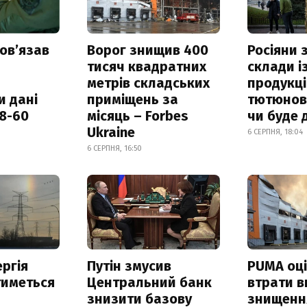
овʼязав
Ворог знищив 400
Росіяни
тисяч квадратних
склади і
метрів складських
продукці
и дані
приміщень за
тютюнови
18-60
місяць – Forbes
чи буде 
Ukraine
6 СЕРПНЯ, 18:04
6 СЕРПНЯ, 16:50
ргія
Путін змусив
PUMA оц
тиметься
Центральний банк
втрати в
знизити базову
знищення