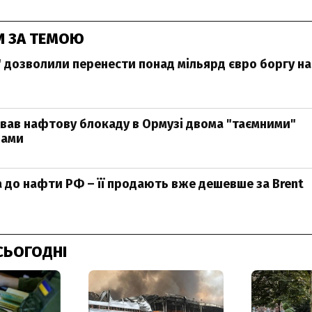
И ЗА ТЕМОЮ
 дозволили перенести понад мільярд євро боргу на 
вав нафтову блокаду в Ормузі двома "таємними"
рами
а до нафти РФ – її продають вже дешевше за Brent
СЬОГОДНІ