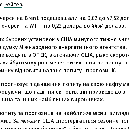
ше
Рейтер
.
ючерси на Brent подешевшали на 0,62 до 47,52 до
'ючерси на WTI - на 0,22 долара до 44,41 долара.
их бурових установок в США минулого тижня зни
На думку Міжнародного енергетичного агентства
не входять в ОПЕК, включаючи США, різко скорот
 майбутньому році через низькі ціни на нафту, 
инку відновити баланс попиту і пропозиції.
 прогнозує підвищення попиту на свою нафту м
ховуючи, що падіння світових цін призведе до 
в США та інших найбільших виробниках.
попиту та пропозиції на найближчі місяці вигля
ми... За межами США спостерігається сезонне по
ьних показників ринку", - йдеться в звіті банку