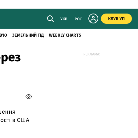
КЛУБ УП
УКР
РОС
В'Ю
ЗЕМЕЛЬНИЙ ГІД
WEEKLY CHARTS
ерез
РЕКЛАМА:
ршення
ості в США