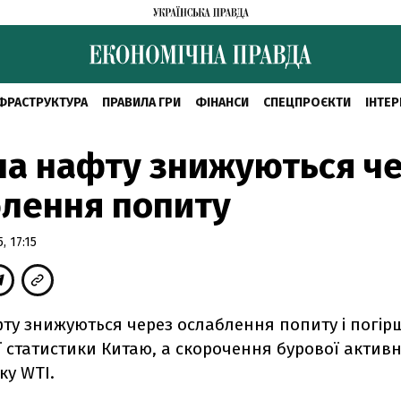
ФРАСТРУКТУРА
ПРАВИЛА ГРИ
ФІНАНСИ
СПЕЦПРОЄКТИ
ІНТЕР
на нафту знижуються ч
лення попиту
, 17:15
фту знижуються через ослаблення попиту і погі
 статистики Китаю, а скорочення бурової активн
ку WTI.