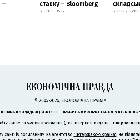
 –
ставку – Bloomberg
складськ
6 СЕРПНЯ, 15:07
6 СЕРПНЯ, 14:00
© 2005-2026, ЕКОНОМІЧНА ПРАВДА
ЛІТИКА КОНФІДЕНЦІЙНОСТІ
ПРАВИЛА ВИКОРИСТАННЯ МАТЕРІАЛІВ 
айту лише за умови посилання (для інтернет-видань - гіперпосиланн
му сайті із посиланням на агентство
"Інтерфакс-Україна"
, не підля
 будь-якій формі, інакше як з письмового дозволу агентства "Ін