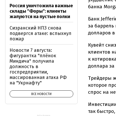
Россия уничтожила важные
банка Morga
склады "Форы": клиенты
жалуются на пустые полки
Банк Jeffer
за баррель 
Сизранский НПЗ снова
долларов в 
подвергся атаке: вспыхнул
пожар
Кувейт сни
Новости 7 августа:
клиентов н
фигурантка "плёнок
к котировка
Миндича" получила
доллара за
должность в
госпредприятии,
массированная атака РФ
Трейдеры ж
на "Укрнафту"
которое про
спрос на н
ВСЕ НОВОСТИ
Инвестиции
так быстро,