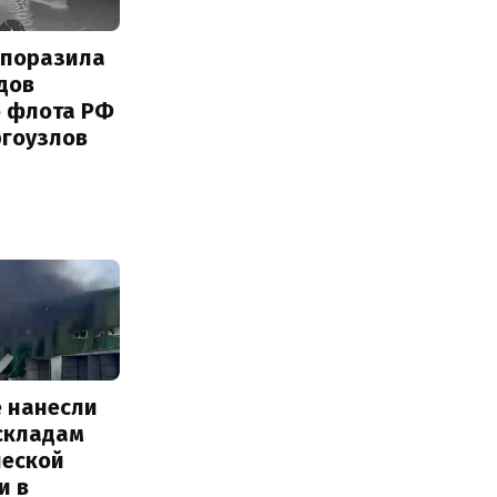
 поразила
дов
о флота РФ
ргоузлов
е нанесли
 складам
ческой
и в