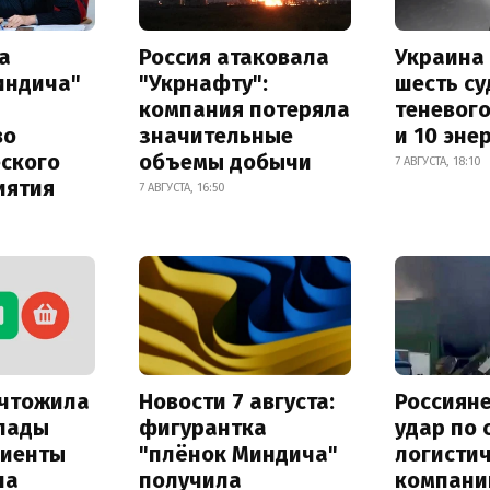
а
Россия атаковала
Украина
индича"
"Укрнафту":
шесть су
компания потеряла
теневог
во
значительные
и 10 эне
еского
объемы добычи
7 АВГУСТА, 18:10
иятия
7 АВГУСТА, 16:50
ичтожила
Новости 7 августа:
Россиян
лады
фигурантка
удар по
лиенты
"плёнок Миндича"
логисти
на
получила
компани