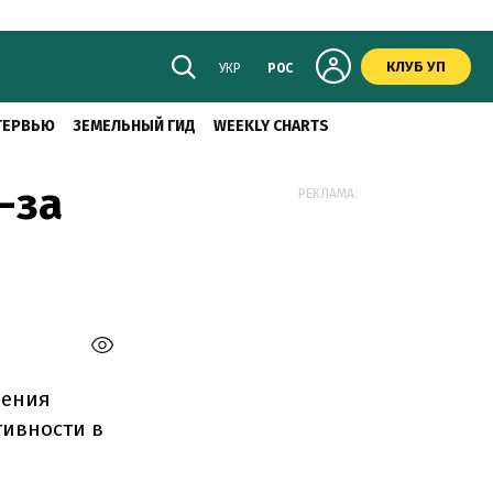
КЛУБ УП
УКР
РОС
ТЕРВЬЮ
ЗЕМЕЛЬНЫЙ ГИД
WEEKLY CHARTS
-за
РЕКЛАМА:
шения
тивности в