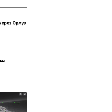
через Ормуз
ума