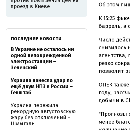
против повышения цен на
Об этом пи
проезд в Киеве
К 15:25 фью
баррель, а 
ПОСЛЕДНИЕ НОВОСТИ
Число дейс
снизилось 
В Украине не осталось ни
агентства,
одной неповрежденной
электростанции –
резко сокра
Зеленский
позволит р
Украина нанесла удар по
ОПЕК также
ещё двум НПЗ в России –
году, расс
Генштаб
добычи в С
Украина пережила
рекордную августовскую
"Прогнозы 
жару без отключений –
менее благ
Шмыгаль
ухудшение 