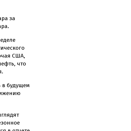
ара за
ара.
неделе
тического
ючая США,
нефть, что
я.
 в будущем
нижению
ыглядят
езонное
ся в отчете