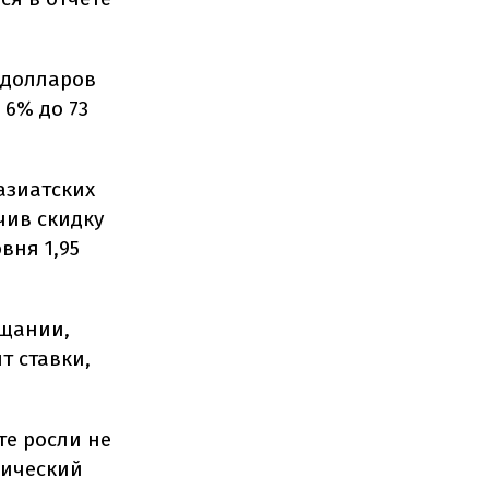
4 долларов
 6% до 73
азиатских
чив скидку
вня 1,95
ещании,
т ставки,
те росли не
мический