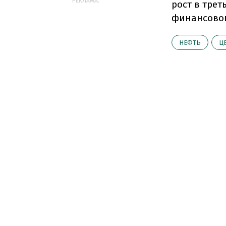
РЕКЛАМА:
рост в тре
финансовог
НЕФТЬ
Ц