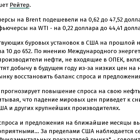
шет
Рейтер
.
черсы на Brent подешевели на 0,62 до 47,52 долл
фьючерсы на WTI - на 0,22 доллара до 44,41 долл
твующих буровых установок в США на прошлой 
на 10 до 652. По мнению Международного энерге
 производители нефти, не входящие в ОПЕК, вкл
тят добычу в будущем году из-за низких цен на 
ынку восстановить баланс спроса и предложени
 прогнозирует повышение спроса на свою нефть
читывая, что падение мировых цен приведет к с
ША и других крупнейших производителях.
спроса и предложения на ближайшие месяцы в
оприятными... За пределами США наблюдается с
фундаментальных показателей рынка", - говорит