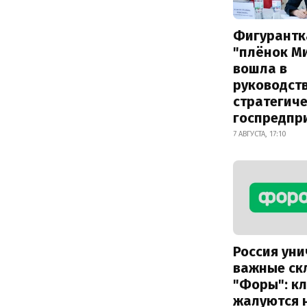
Фигурантк
"плёнок М
вошла в
руководст
стратегич
госпредпр
7 АВГУСТА, 17:10
Россия ун
важные ск
"Форы": к
жалуются 